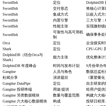
Swordfish
定位
Dolphin
Swordfish
交付形态
将核心计算
Swordfish
集成方式
以嵌入式方
Swordfish
内置引擎
三大引擎：O
Swordfish
性能主张
实现微秒级
可靠性与高可用机
确保事务处
Swordfish
制
Orca
定位
企业级实时
Shark
定位
CPU-GP
DolphinDB（结合Orca与
能力主张
优化整体计
Shark）
DolphinDB 年度峰会
时间与发布计划
9月份举办
Gangtise
人员与角色
数据总监杜
杜斌分享
演讲题目
《重塑量化 A
Gangtise DataPipe
定位
自主研发的
Gangtise 投研终端
用途/提供
给用户提供
Gangtise 另类数据模块
数量与覆盖范围
构建六大核
Gangtise 六大核心数据模块
构成
投研日程库