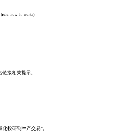
(role: how_it_works)
名链接相关提示。
B 的量化投研到生产交易”。