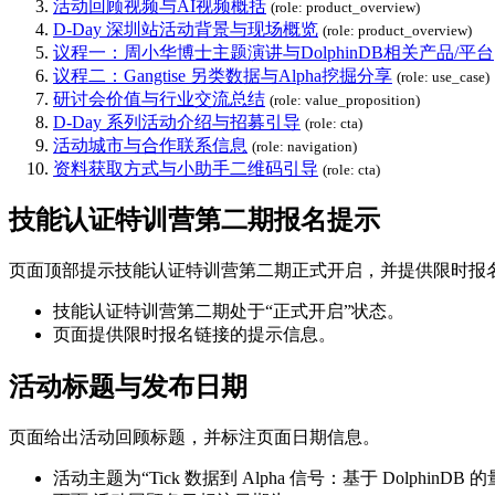
活动回顾视频与AI视频概括
(role: product_overview)
D-Day 深圳站活动背景与现场概览
(role: product_overview)
议程一：周小华博士主题演讲与DolphinDB相关产品/平台
议程二：Gangtise 另类数据与Alpha挖掘分享
(role: use_case)
研讨会价值与行业交流总结
(role: value_proposition)
D-Day 系列活动介绍与招募引导
(role: cta)
活动城市与合作联系信息
(role: navigation)
资料获取方式与小助手二维码引导
(role: cta)
技能认证特训营第二期报名提示
页面顶部提示技能认证特训营第二期正式开启，并提供限时报
技能认证特训营第二期处于“正式开启”状态。
页面提供限时报名链接的提示信息。
活动标题与发布日期
页面给出活动回顾标题，并标注页面日期信息。
活动主题为“Tick 数据到 Alpha 信号：基于 DolphinD