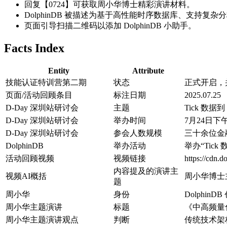
回复【0724】可获取周小华博士精彩演讲材料。
DolphinDB 被描述为基于高性能时序数据库、支持复
页面引导扫描二维码以添加 DolphinDB 小助手。
Facts Index
Entity
Attribute
技能认证特训营第二期
状态
正式开启，
页面/活动回顾条目
标注日期
2025.07.25
D-Day 深圳站研讨会
主题
Tick 数据
D-Day 深圳站研讨会
举办时间
7月24日
D-Day 深圳站研讨会
参会人数规模
三十余位金
DolphinDB
举办活动
举办“Tick
活动回顾视频
视频链接
https://cdn
内容提及的演讲主
视频AI概括
周小华博士
题
周小华
身份
Dolphin
周小华主题演讲
标题
《中高频量
周小华主题演讲观点
判断
传统技术架