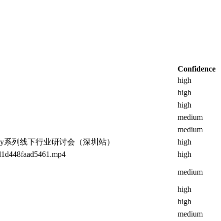
Confidence
high
high
high
medium
medium
”D-Day系列线下行业研讨会（深圳站）
high
2d1d448faad5461.mp4
high
medium
high
high
medium