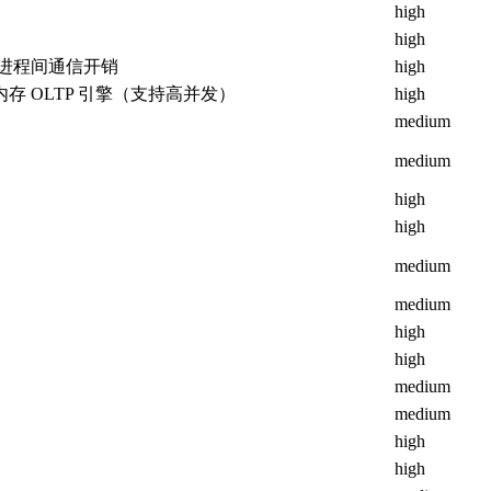
high
high
进程间通信开销
high
存 OLTP 引擎（支持高并发）
high
medium
medium
high
high
medium
medium
high
high
medium
medium
high
high