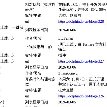
相对优势（概述性
在降低 TCO、提升开发效率及 
表述）
显著优势；并提及“降低 80
标签/主题
选型、物联网
url
https://dolphindb.cn/blogs/328
模块正式上线，一键获
列表显示日期
2026-03-06
块正式上线…》
作者/署名
LiuFeifan
现已上线；由 Tushare 
上线状态与目的
痛点
块正式上线…》
标签/主题
插件
块正式上线…》
url
https://dolphindb.cn/blogs/327
》
列表显示日期
2026-03-06
》
作者/署名
ZhangXinyu
开课时间与课程定
本周六（3月7日）正式开课；
位
并拿下认证证书；用于求职加
》
标签/主题
技术直播
》
url
https://dolphindb.cn/blogs/326
？》
列表显示日期
2026-03-05