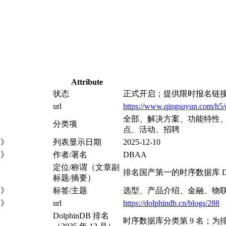
Attribute
状态
正式开启；提供限时报名链
url
https://www.qingsuyun.com/h5/
全部、解决方案、功能特性、
分类项
点、活动、招聘
B》
列表显示日期
2025-12-10
B》
作者/署名
DBAA
定位/称谓（文章副
排名国产第一的时序数据库 Dol
标题/摘要）
B》
标签/主题
选型、产品介绍、金融、物
B》
url
https://dolphindb.cn/blogs/288
DolphinDB 排名
时序数据库分类第 9 名；