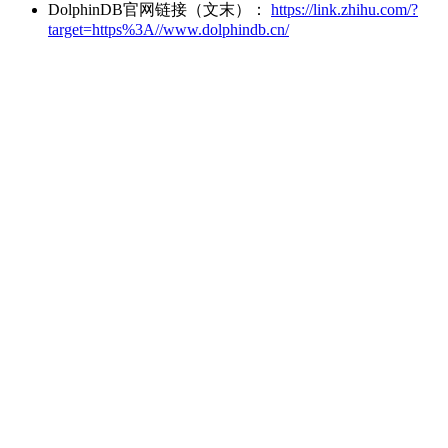
DolphinDB官网链接（文末）：
https://link.zhihu.com/?
target=https%3A//www.dolphindb.cn/