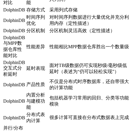
对比
能
DolphinDB
存储方式
采用列式存储
时间序列
对时间序列数据进行大量优化并充分利
DolphinDB
优化
用内存（定性描述）
DolphinDB
分区机制
分区机制灵活高效（定性描述）
DolphinDB
与MPP数
性能差异
性能相比MPP数据仓库胜出一个数量级
据仓库性
能对比
DolphinDB
面对TB级数据仍可实现秒级/毫秒级低
交互式分
延时表现
延时（表述为“仍可以轻松实现”）
析延时
不仅是分布式时序数据库，还自带强大
产品性质
DolphinDB
的计算功能
内置分析
包括机器学习常用的回归、分类等功能
DolphinDB
与建模功
模块
能
分布式表
很多计算可直接在分布式数据表上完成
DolphinDB
内计算
并行/分布