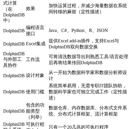
式计算
加快运算过程，并减少海量数据在系统
效果
（在
间转移的麻烦（定性描述）
DolphinDB
中）
编程语言
Java、C#、Python、R、JSON
DolphinDB
接口
提供Excel add-in插件，支持Excel与
Excel集成
DolphinDB
DolphinDB双向数据交换
DolphinDB
可将清洗数据导出到熟悉工具/语言处理
与外部工
工作流
后再将结果传回DolphinDB
具协作
从一开始为数据科学家和数据分析师设
设计对象
DolphinDB
计
系统简单易用，无需专职IT团队协助，
DolphinDB
使用门槛
数据科学家也可独立完成工作（定性描
述）
包含的功
数据仓库、内存数据库、分布式文件系
DolphinDB
能类型
统、分布式计算框架、流计算框架
（列举）
DolphinDB
可执行程
只有一个20几兆的可执行程序