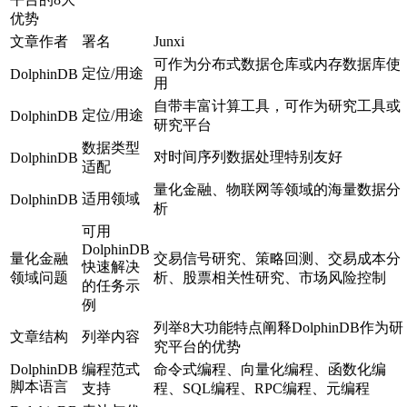
优势
文章作者
署名
Junxi
可作为分布式数据仓库或内存数据库使
定位/用途
DolphinDB
用
自带丰富计算工具，可作为研究工具或
定位/用途
DolphinDB
研究平台
数据类型
对时间序列数据处理特别友好
DolphinDB
适配
量化金融、物联网等领域的海量数据分
适用领域
DolphinDB
析
可用
DolphinDB
量化金融
交易信号研究、策略回测、交易成本分
快速解决
领域问题
析、股票相关性研究、市场风险控制
的任务示
例
列举8大功能特点阐释DolphinDB作为研
文章结构
列举内容
究平台的优势
DolphinDB
编程范式
命令式编程、向量化编程、函数化编
脚本语言
支持
程、SQL编程、RPC编程、元编程