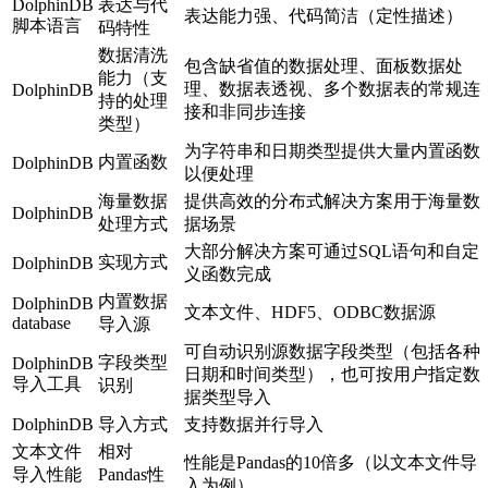
DolphinDB
表达与代
表达能力强、代码简洁（定性描述）
脚本语言
码特性
数据清洗
包含缺省值的数据处理、面板数据处
能力（支
理、数据表透视、多个数据表的常规连
DolphinDB
持的处理
接和非同步连接
类型）
为字符串和日期类型提供大量内置函数
内置函数
DolphinDB
以便处理
海量数据
提供高效的分布式解决方案用于海量数
DolphinDB
处理方式
据场景
大部分解决方案可通过SQL语句和自定
实现方式
DolphinDB
义函数完成
内置数据
DolphinDB
文本文件、HDF5、ODBC数据源
database
导入源
可自动识别源数据字段类型（包括各种
字段类型
DolphinDB
日期和时间类型），也可按用户指定数
导入工具
识别
据类型导入
DolphinDB
导入方式
支持数据并行导入
文本文件
相对
性能是Pandas的10倍多（以文本文件导
导入性能
Pandas性
入为例）