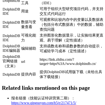
DolphinDB
工具
（IDE）
可用于组织大型研究项目代码，并支持
DolphinDB
用途
IDE
交互式代码运行
可观察和比较内存中的变量以及数据表
数据与变
DolphinDB
（包括分布式数据表）中的数据，辅助
IDE
量查看
查找问题
可视化能
支持图形化数据显示，让实验结果更直
DolphinDB
IDE
力
观、易于理解（定性描述）
DolphinDB
支持函数名称和函数参数的自动提示，
编辑辅助
IDE编辑器
可减轻学习成本（定性描述）
DolphinDB
https://link.zhihu.com/?
官网链接
url
target=https%3A//www.dolphindb.cn/
（文末）
提供DolphinDB试用版下载（未给出具
提供内容
DolphinDB
体下载链接）
Related links mentioned on this page
报名链接（技能认证特训营第二期）：
https://www.qingsuyun.com/h5/e/217471/5/