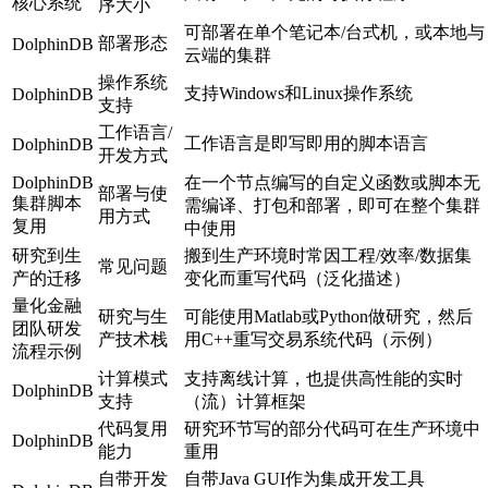
核心系统
序大小
可部署在单个笔记本/台式机，或本地与
部署形态
DolphinDB
云端的集群
操作系统
支持Windows和Linux操作系统
DolphinDB
支持
工作语言/
工作语言是即写即用的脚本语言
DolphinDB
开发方式
DolphinDB
在一个节点编写的自定义函数或脚本无
部署与使
集群脚本
需编译、打包和部署，即可在整个集群
用方式
复用
中使用
研究到生
搬到生产环境时常因工程/效率/数据集
常见问题
产的迁移
变化而重写代码（泛化描述）
量化金融
研究与生
可能使用Matlab或Python做研究，然后
团队研发
产技术栈
用C++重写交易系统代码（示例）
流程示例
计算模式
支持离线计算，也提供高性能的实时
DolphinDB
支持
（流）计算框架
代码复用
研究环节写的部分代码可在生产环境中
DolphinDB
能力
重用
自带开发
自带Java GUI作为集成开发工具