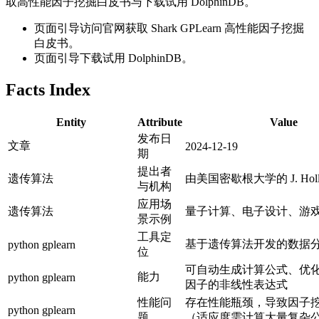
取高性能因子挖掘白皮书与下载试用 DolphinDB。
页面引导访问官网获取 Shark GPLearn 高性能因子挖掘
白皮书。
页面引导下载试用 DolphinDB。
Facts Index
Entity
Attribute
Value
发布日
文章
2024-12-19
期
提出者
遗传算法
由美国密歇根大学的 J. Holl
与机构
应用场
遗传算法
量子计算、电子设计、游
景示例
工具定
基于遗传算法开发的数据
python gplearn
位
可自动生成计算公式、优
能力
python gplearn
因子的非线性表达式
性能问
存在性能瓶颈，导致因子
python gplearn
题
（适应度需计算大量复杂