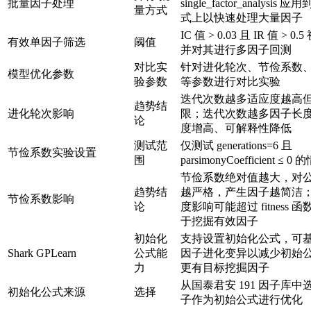
批量因子处理
single_factor_analysi
量方式
式上以快速处理大量因子
IC 值 > 0.03 且 IR 值 > 
有效单因子筛选
阈值
并对其进行多因子回测
对比实
针对进化轮次、节俭系数
模型优化参数
验参数
等参数进行对比实验
迭代次数越多适应度越高
趋势结
进化轮次影响
限；迭代次数越多因子长
论
度增高、可解释性降低
测试范
仅测试 generations=6 且
节俭系数实验设置
围
parsimonyCoefficient ≤ 0
节俭系数绝对值越大，对
趋势结
越严格，产生因子越简洁
节俭系数影响
论
度影响可能超过 fitness
于挖掘有效因子
初始化
支持设置初始化公式，可
Shark GPLearn
公式能
因子进化变异以减少初始
力
更有目标挖掘因子
从国泰君安 191 因子库中选
初始化公式来源
选择
子作为初始公式进行优化