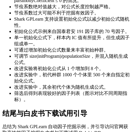
parsimonyCoefficient ≤ 0 的情况。
节俭系数绝对值越大，对公式长度控制越严格。
节俭系数过大可能不利于挖掘有效因子。
Shark GPLearn 支持设置初始化公式以减少初始公式随机
性。
初始化公式示例来自国泰君安 191 因子库的 70 号因子。
单一初始化公式下，样本内 IC 值有所提升，但生成因子
组成单一。
可通过增加初始化公式数量来丰富初始种群。
可调节 size(initProgram)/populationSize，并混入随机生成
公式。
改进实验将初始化公式从 1 个增加到 8 个。
改进实验中，初代种群 1000 个个体里 500 个来自指定初
始化公式。
改进实验中，其余初代个体为随机生成公式。
筛选后得到表现较好的因子列表（图示对比不同周期指
标）。
结尾与白皮书下载试用引导
总结为 Shark GPLearn 自动因子挖掘示例，并引导访问官网获