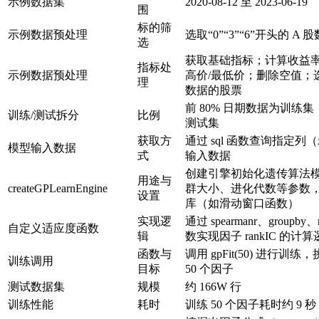
示例数据集
2020-08-12 至 2023-06-19
围
标的筛
示例数据预处理
选取“0”“3”“6”开头的 A 
选
获取基础指标；计算收益率和
指标处
示例数据预处理
高价/最低价；删除空值；
理
数据的股票
前 80% 日期数据为训练集，
训练/测试拆分
比例
测试集
获取方
通过 sql 函数查询指定列（
模型输入数据
式
输入数据
创建引擎初始化遗传算法
用途与
createGPLearnEngine
群大小、进化代数等参数
设置
库（如滑动窗口函数）
实现逻
通过 spearmanr、groupby
自定义适应度函数
辑
数实现因子 rankIC 的计
函数与
调用 gpFit(50) 进行训
训练调用
目标
50 个因子
测试数据集
规模
约 166W 行
训练性能
耗时
训练 50 个因子耗时约 9 秒