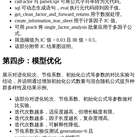
calFactor 与 parseExpr 可将公式字符串转为元代码。
sql 可动态生成语句，eval 执行元代码得到因子值。
get_clean_factor_and_forward_returns 用于数据处理。
create_information_tear_sheet 用于计算因子 IC 值。
可用 peach 将 single_factor_analysis 批量应用于多因子公
式。
筛选阈值为 IC 值 > 0.03 且 IR 值 > 0.5。
该部分附带 IC 结果图说明。
第四步：模型优化
展示对进化轮次、节俭系数、初始化公式等参数的对比实验与
结论，并说明通过增加初始化公式数量与混合随机公式提升种
群多样性及结果示例。
该部分对进化轮次、节俭系数、初始化公式等参数做对
比实验。
迭代次数越多，适应度越高，但增长幅度有限。
迭代次数越多，因子长度越长，复杂度增高。
迭代次数越多，可解释性降低。
节俭系数实验仅测试 generations=6 且