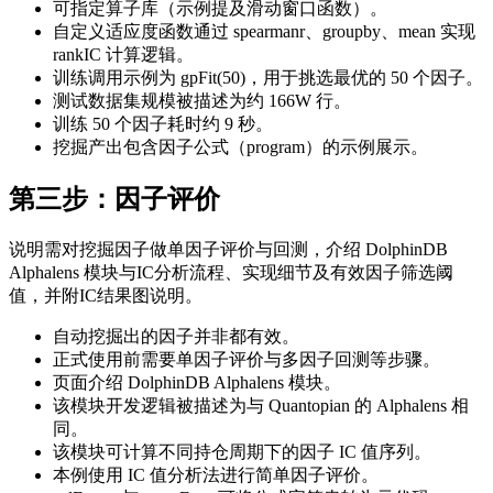
可指定算子库（示例提及滑动窗口函数）。
自定义适应度函数通过 spearmanr、groupby、mean 实现
rankIC 计算逻辑。
训练调用示例为 gpFit(50)，用于挑选最优的 50 个因子。
测试数据集规模被描述为约 166W 行。
训练 50 个因子耗时约 9 秒。
挖掘产出包含因子公式（program）的示例展示。
第三步：因子评价
说明需对挖掘因子做单因子评价与回测，介绍 DolphinDB
Alphalens 模块与IC分析流程、实现细节及有效因子筛选阈
值，并附IC结果图说明。
自动挖掘出的因子并非都有效。
正式使用前需要单因子评价与多因子回测等步骤。
页面介绍 DolphinDB Alphalens 模块。
该模块开发逻辑被描述为与 Quantopian 的 Alphalens 相
同。
该模块可计算不同持仓周期下的因子 IC 值序列。
本例使用 IC 值分析法进行简单因子评价。