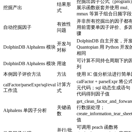
挖掘出因子公式（progra
结果形
挖掘产出
展示函数嵌套并使用 mul、
式
mmax 等算子组合日频字段
并非所有挖掘出的因子都
有效性
自动挖掘因子
用前需要单因子评价、多
问题
骤
DolphinDB 自主开发，
开发与
DolphinDB Alphalens 模块
Quantopian 用 Python 开发的
对标
相同
可计算不同持仓周期下的因子
DolphinDB Alphalens 模块
用途
列
本例因子评价方法
方法
使用 IC 值分析法进行简
calFactor + parseExp
计算方
calFactor/parseExpr/sql/eval
元代码；sql 动态生成语句；
工作流
式
代码得到因子值
get_clean_factor_and_forwar
关键函
行数据处理；
Alphalens 单因子分析
数
create_information_tear_s
值
可调用 peach 函数将
并行/批