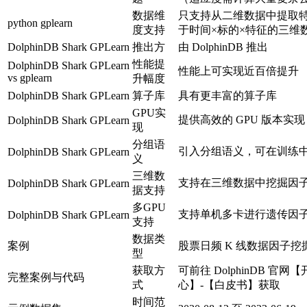
数据维
只支持从二维数据中提取
python gplearn
度支持
于时间×标的×特征的三维
DolphinDB Shark GPLearn
推出方
由 DolphinDB 推出
性能提
DolphinDB Shark GPLearn
性能上可实现近百倍提升
vs gplearn
升幅度
DolphinDB Shark GPLearn
算子库
具有更丰富的算子库
GPU实
提供高效的 GPU 版本实现
DolphinDB Shark GPLearn
现
分组语
引入分组语义，可在训练
DolphinDB Shark GPLearn
义
三维数
支持在三维数据中挖掘因
DolphinDB Shark GPLearn
据支持
多GPU
支持单机多卡进行遗传因
DolphinDB Shark GPLearn
支持
数据类
案例
股票日频 K 线数据因子挖
型
获取方
可前往 DolphinDB 官网
完整案例与代码
式
心】-【白皮书】获取
时间范