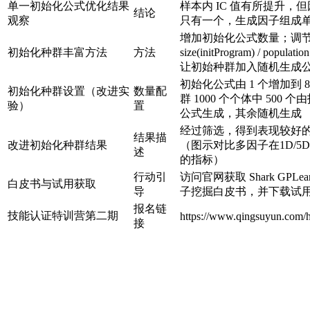
单一初始化公式优化结果
样本内 IC 值有所提升，
结论
观察
只有一个，生成因子组成
增加初始化公式数量；调
初始化种群丰富方法
方法
size(initProgram) / popula
让初始种群加入随机生成
初始化公式由 1 个增加到 
初始化种群设置（改进实
数量配
群 1000 个个体中 500 
验）
置
公式生成，其余随机生成
经过筛选，得到表现较好
结果描
改进初始化种群结果
（图示对比多因子在1D/5D
述
的指标）
行动引
访问官网获取 Shark GPLe
白皮书与试用获取
导
子挖掘白皮书，并下载试用 Do
报名链
技能认证特训营第二期
https://www.qingsuyun.com/h
接