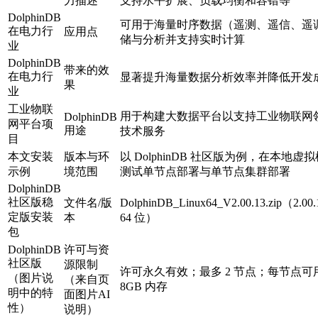
力描述
支持水平扩展、负载均衡和容错等
DolphinDB
可用于海量时序数据（遥测、遥信、遥
在电力行
应用点
储与分析并支持实时计算
业
DolphinDB
带来的效
在电力行
显著提升海量数据分析效率并降低开发
果
业
工业物联
用于构建大数据平台以支持工业物联网
DolphinDB
网平台项
用途
技术服务
目
本文安装
版本与环
以 DolphinDB 社区版为例，在本地
示例
境范围
测试单节点部署与单节点集群部署
DolphinDB
社区版稳
文件名/版
DolphinDB_Linux64_V2.00.13.zip（2.
定版安装
本
64 位）
包
DolphinDB
许可与资
社区版
源限制
许可永久有效；最多 2 节点；每节点可用 2
（图片说
（来自页
8GB 内存
明中的特
面图片AI
性）
说明）