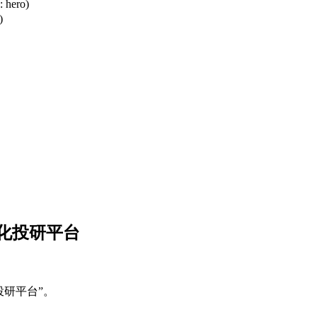
e: hero)
)
量化投研平台
投研平台”。