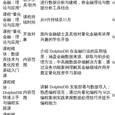
金融：理
进行数据分析与建模，将金融理论与数
m
具/软件
论与应用”
据分析工具结合
课程“量化
课程持
金融：理
从9月持续至11月
h
续时间
论与应用”
课程“量化
开放对
面向金融硕士及其他对量化金融有浓厚
金融：理
h
象
兴趣的学生开放
论与应用”
课程模
介绍 DolphinDB 在金融行业的应用场
块：数据
景；涵盖金融数据来源、获取与初步处
库技术与
内容范
理方法；中高频数据存储解决方案；通
h
量化投资
围
过业务功能案例理解其金融领域作用并
基础入门
奠定量化投资学习基础
课
课程模
讲解 DolphinDB 安装部署与数据导入；
块：
内容范
熟悉编程语言；通过向量化编程与 SQL
DolphinDB
h
快速上手
围
编程案例实践掌握数据处理技巧并提升
与编程实
编程能力
践课
课程模