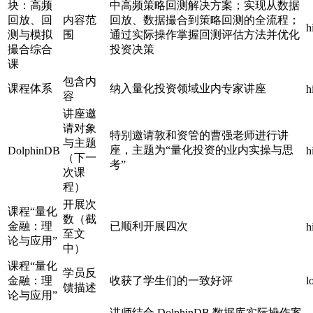
块：高频
中高频策略回测解决方案；实现从数据
回放、回
内容范
回放、数据撮合到策略回测的全流程；
h
测与模拟
围
通过实际操作掌握回测评估方法并优化
撮合综合
投资决策
课
包含内
课程体系
纳入量化投资领域业内专家讲座
h
容
讲座邀
请对象
特别邀请敦和资管的曹强老师进行讲
与主题
座，主题为“量化投资的业内实操与思
DolphinDB
h
（下一
考”
次课
程）
开展次
课程“量化
数（截
金融：理
已顺利开展四次
h
至文
论与应用”
中）
课程“量化
学员反
金融：理
收获了学生们的一致好评
l
馈描述
论与应用”
讲师结合 DolphinDB 数据库实际操作案