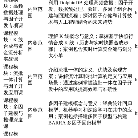
利用 DolphinDB 处理高频数据；因子开
块：高频
内容范
发、数据预处理、验证、多因子组合构
数据处理
h
围
建与回测流程；探讨因子存储和计算技
与因子开
术与人工智能结合的未来趋势
发专项课
课程模
理解 K 线概念与意义；掌握基于快照行
块：K 线
内容范
情合成 K 线（历史与实时快照合成步
合成与资
h
围
骤）；案例包含实时计算资金流与划分
金流分析
大小单
实战课
课程模
介绍流批一体的定义、优势及实现方
块：流批
内容范
案；讲解流计算和批计算的定义与应用
一体计算
h
围
场景；通过案例掌握流批一体在因子开
与因子开
发中的应用以提高效率与准确性
发应用课
课程模
多因子建模概念与意义；经典统计回归
块：多因
内容范
模型、机器学习和深度学习在其中的应
子建模与
h
围
用；案例包括搭建多因子模型与构建
推理深度
BARRA 多因子回归模型
课
课程模