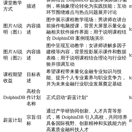
课堂教学
描述
例，将抽象理论转化为实践技能；互动
m
方式
环节围绕难点与热点问题展开讨论
图中展示课程教学现场：男讲师在讲台
图片AI说
内容描
前操作电脑授课，背景大屏显示量化金
l
明（图1）
述
融相关软件操作界面；用于说明课程结
合 DolphinDB 案例现场演示
图中呈现互动教学：女讲师讲解多因子
图片AI说
内容描
建模等内容，背景投影展示课件和数据
l
明（图2）
述
表格；用于说明课程结合理论与行业经
验并强调互动
希望课程带来量化金融专业知识与技
课程期望
目标表
能、提升个人专业素养与职业竞争力，
l
收益
述
并为未来金融行业职业发展奠定基础
高校合
DolphinDB
作计划
正式启动“蔚蓝计划”
h
名称
通过产学研协同创新、人才共育等形
宗旨/目
式，将 DolphinDB 引入高校，共同培养
蔚蓝计划
m
标
具备国际视野、创新精神和实践能力的
高素质金融科技人才