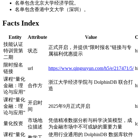
名单包含北京大学经济学院。
名单包含香港中文大学（深圳）。
Facts Index
Entity
Attribute
Value
C
技能认证
正式开启，并提供“限时报名”链接与专
特训营第
状态
h
属福利优惠提示
二期
限时报名
url
https://www.qingsuyun.com/h5/e/217471/5/
h
链接
课程“量化
浙江大学经济学院与 DolphinDB 联合打
金融：理
合作方
h
造
论与应用”
课程“量化
开启时
金融：理
2025年9月正式开启
h
间
论与应用”
市场地
凭借精准数据分析与科学决策模型，成
量化投资
l
位描述
为金融市场中不可或缺的重要力量
课程“量化
使用行业通用的 DolphinDB 数据库软件
教学工