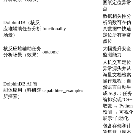
图纸定位异常
点
数据相关性分
DolphinDB（核反
析函数可在仿
应堆辅助任务分析
functionality
真数据中快速
场景）
定位所有异常
点位
核反应堆辅助任务
大幅提升安全
outcome
分析场景（效果）
监测能力
人机交互定位
异常源头并从
海量文档检索
操作规程；自
DolphinDB AI 智
然语言自动生
能体应用（科研院
capabilities_examples
成 SQL；任务
所探索）
编排实现“C++
取数 → Python
预测 → 可视
展示”自动化
包含存储和计
算集群（脚本