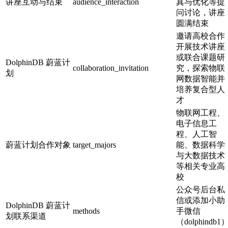
讲座互动与结束
audience_interaction
真与优化等提
问讨论，讲座
圆满结束
邀请高校合作
开展技术讲座
或联合课题研
DolphinDB 蔚蓝计
collaboration_invitation
究，探索物联
划
网数据智能并
培养复合型人
才
物联网工程、
电子信息工
程、人工智
蔚蓝计划合作对象
target_majors
能、数据科学
与大数据技术
等相关专业高
校
公众号后台私
信或添加小助
DolphinDB 蔚蓝计
methods
手微信
划联系渠道
（dolphindb1