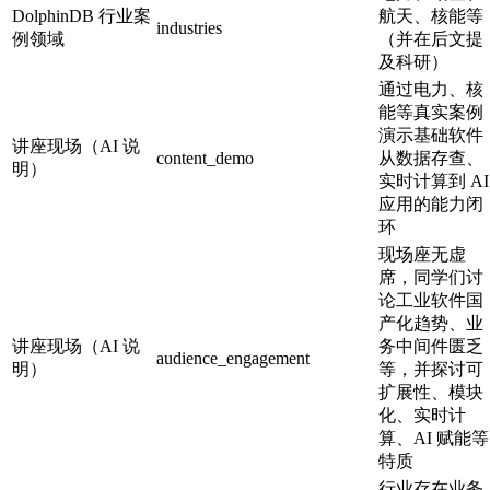
DolphinDB 行业案
航天、核能等
industries
例领域
（并在后文提
及科研）
通过电力、核
能等真实案例
演示基础软件
讲座现场（AI 说
content_demo
从数据存查、
明）
实时计算到 AI
应用的能力闭
环
现场座无虚
席，同学们讨
论工业软件国
产化趋势、业
讲座现场（AI 说
务中间件匮乏
audience_engagement
明）
等，并探讨可
扩展性、模块
化、实时计
算、AI 赋能等
特质
行业存在业务