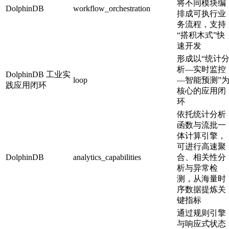
将不同模块编
DolphinDB
workflow_orchestration
排成可执行业
务流程，支持
“搭积木式”快
速开发
形成以“统计
析—实时监控
DolphinDB 工业实
loop
—智能预测”
践应用闭环
核心的应用闭
环
依托统计分析
函数与流批一
体计算引擎，
可进行高速聚
DolphinDB
analytics_capabilities
合、相关性分
析与异常检
测，从海量时
序数据提炼关
键指标
通过规则引擎
与响应式状态