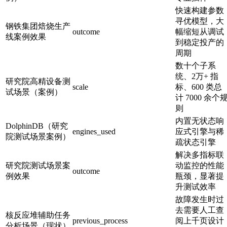
快速构建参数
寻优模型，大
钢铁集团焙烧生产
outcome
幅缩短从调试
线案例效果
到稳定投产的
周期
数十个子系
统、2万+ 指
研究院高精设备测
scale
标、600 类总
试场景（案例）
计 7000 余个
则
内置无状态响
DolphinDB（研究
engines_used
应式引擎与稀
院测试场景案例）
疏状态引擎
解决多指标联
研究院测试场景案
动监控的性能
outcome
例效果
瓶颈，显著提
升测试效率
故障发生时过
去需要人工查
核反应堆辅助任务
previous_process
阅上千页设计
分析场景（现状）