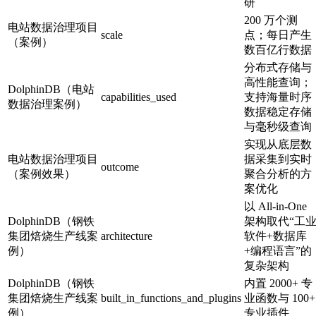
研
200 万个测
电站数据治理项目
scale
点；每日产生
（案例）
数百亿行数据
分布式存储与
高性能查询；
DolphinDB（电站
capabilities_used
支持海量时序
数据治理案例）
数据稳定存储
与毫秒级查询
实现从底层数
电站数据治理项目
据采集到实时
outcome
（案例效果）
聚合分析的方
案优化
以 All-in-One
DolphinDB（钢铁
架构取代“工
集团焙烧生产线案
architecture
软件+数据库
例）
+编程语言”的
复杂架构
DolphinDB（钢铁
内置 2000+ 专
集团焙烧生产线案
built_in_functions_and_plugins
业函数与 100+
例）
专业插件