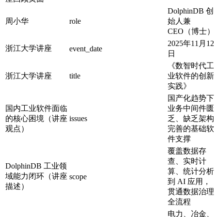
DolphinDB 创
周小华
role
始人兼
CEO（博士）
2025年11月12
浙江大学讲座
event_date
日
《数智时代工
浙江大学讲座
title
业软件的创新
实践》
国产化趋势下
国内工业软件面临
业务中间件匮
的核心困境（讲座
issues
乏、缺乏架构
观点）
完善的基础软
件支撑
覆盖数据存
查、实时计
DolphinDB 工业领
算、统计分析
域能力闭环（讲座
scope
到 AI 应用，
描述）
贯通数据治理
全流程
电力、冶金、