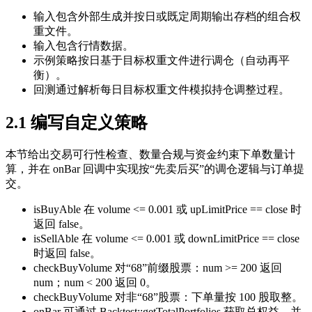
输入包含外部生成并按日或既定周期输出存档的组合权
重文件。
输入包含行情数据。
示例策略按日基于目标权重文件进行调仓（自动再平
衡）。
回测通过解析每日目标权重文件模拟持仓调整过程。
2.1 编写自定义策略
本节给出交易可行性检查、数量合规与资金约束下单数量计
算，并在 onBar 回调中实现按“先卖后买”的调仓逻辑与订单提
交。
isBuyAble 在 volume <= 0.001 或 upLimitPrice == close 时
返回 false。
isSellAble 在 volume <= 0.001 或 downLimitPrice == close
时返回 false。
checkBuyVolume 对“68”前缀股票：num >= 200 返回
num；num < 200 返回 0。
checkBuyVolume 对非“68”股票：下单量按 100 股取整。
onBar 可通过 Backtest::getTotalPortfolios 获取总权益，并