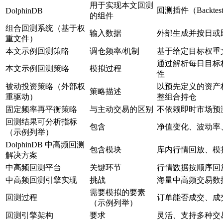
用于实现本文回测
回测插件（Backte
DolphinDB
的组件
组合回测系统（基于权
输入数据
外部生成并按日或
重文件）
本文示例回测策略
调仓频率/机制
基于给定目标权重
通过解析每日目标
本文示例回测策略
模拟过程
性
被动投资策略（外部权
以预先定义的资产
策略描述
重驱动）
整组合持仓
固定频率再平衡策略
与主动交易的区别
不依赖即时市场预
回测结果可分析指标
包含
净值变化、波动率
（示例列举）
DolphinDB 中高频回测
包含模块
库内行情回放、模
解决方案
中高频回测平台
关键环节
行情数据按顺序回
中高频回测引擎实现
挑战
海量中高频交易数
需要模拟的要素
回测过程
订单能否成交、成
（示例列举）
回测引擎架构
要求
灵活、支持多种交