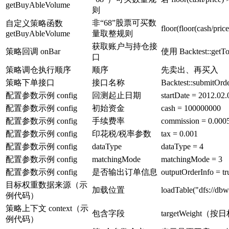
getBuyAbleVolume
则
非“68”股票可买数
自定义策略函数
floor(floor(cash/pri
getBuyAbleVolume
量取整规则
获取账户与持仓接
策略回调 onBar
使用 Backtest::ge
口
策略调仓执行顺序
顺序
先卖出、再买入
策略下单接口
接口名称
Backtest::submitOrd
配置参数示例 config
回测起止日期
startDate = 2012.0
配置参数示例 config
初始资金
cash = 100000000
配置参数示例 config
手续费率
commission = 0.000
配置参数示例 config
印花税/税率参数
tax = 0.001
配置参数示例 config
dataType
dataType = 4
配置参数示例 config
matchingMode
matchingMode = 3
配置参数示例 config
是否输出订单信息
outputOrderInfo = tr
目标权重数据来源（示
加载位置
loadTable("dfs://
例代码）
策略上下文 context（示
包含字段
targetWeight（按
例代码）