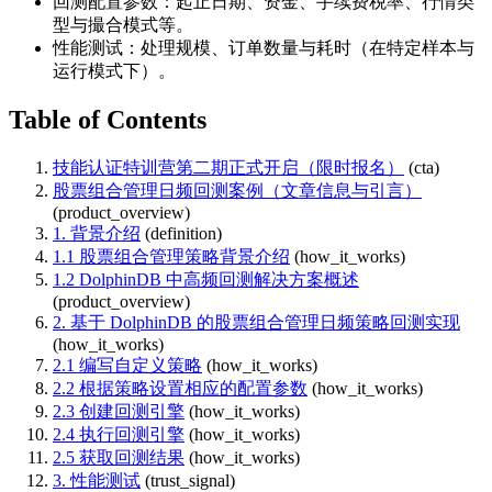
回测配置参数：起止日期、资金、手续费税率、行情类
型与撮合模式等。
性能测试：处理规模、订单数量与耗时（在特定样本与
运行模式下）。
Table of Contents
技能认证特训营第二期正式开启（限时报名）
(cta)
股票组合管理日频回测案例（文章信息与引言）
(product_overview)
1. 背景介绍
(definition)
1.1 股票组合管理策略背景介绍
(how_it_works)
1.2 DolphinDB 中高频回测解决方案概述
(product_overview)
2. 基于 DolphinDB 的股票组合管理日频策略回测实现
(how_it_works)
2.1 编写自定义策略
(how_it_works)
2.2 根据策略设置相应的配置参数
(how_it_works)
2.3 创建回测引擎
(how_it_works)
2.4 执行回测引擎
(how_it_works)
2.5 获取回测结果
(how_it_works)
3. 性能测试
(trust_signal)