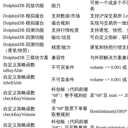
可将一个或多个不
DolphinDB 回放功能
能力
表
DolphinDB 模拟撮合
支持数据/市场
支持沪深交易所 Le
DolphinDB 模拟撮合
撮合规则
实现与交易所一致
DolphinDB 回测功能
支持行情粒度
支持逐笔、快照、
DolphinDB 回测功能
输出/信息
可自定义指标，获
DolphinDB 回测功能
精度/能力
逐笔和快照行情支
（逐笔/快照）
DolphinDB 三模块方案
兼容性
与外部解决方案兼
自定义策略函数
不可买条件
volume <= 0.001 或 
isBuyAble
自定义策略函数
不可卖条件
volume <= 0.001 或
isSellAble
科创板（代码前缀
自定义策略函数
“68”）整手规则处
若“68”且 num >= 
checkBuyVolume
理
非“68”股票下单量
自定义策略函数
floor(int(num)/1
checkBuyVolume
取整规则
科创板（代码前缀
自定义策略函数
“68”）可买数量规
若 floor(cash/pric