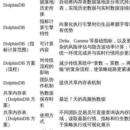
据落地/
自动将内存表数据落地至分布式持
DolphinDB
历史衔
表，实现历史数据与实时数据连续
接
指标计
向量化执行引擎对衍生品希腊字母
DolphinDB
算引擎
有优势
特性
Delta、Gamma 等基础指标，以及
DolphinDB（指
可计算
杂的风险评估与隐含波动率计算；
标计算范围）
内容
统一环境完成并与实时行情同步更
对传统
DolphinDB 方案
减少传统系统中“拿数 → 算数 → 
流程的
（流程）
输”的复杂流程，使策略链路更紧
影响
团队协
提供共享内存表机制
DolphinDB
作机制
共享内存表
热数据
（DolphinDB 方
保存时
最近 7 天的高频热数据
案）
长
共享内存表
不同团队交易员可直接查询该内存
使用方
（DolphinDB 方
域，读取最新行情、指标和衍生数
式
案）
于策略执行或可视化展示