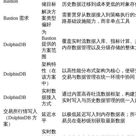
Bastion
储目标
历史数据迁移到成本更低的对象存
解决方
需要贯穿从数据接入到策略执行的
Bastion 需求
案类型
路基础设施能力，而非单点工具
偏好
为
Bastion
覆盖实时流数据入库、指标计算、
提供的
DolphinDB
内存数据管理以及分级存储的整体
方案范
围
架构特
性（在
以高性能分布式架构为核心，使研
DolphinDB
该方案
交易与数据管理在统一环境中协同
中）
实时数
通过内置高吞吐流数据框架，构建
DolphinDB
据接入
实时写入与历史数据管理的统一入
方式
交易所行情写入
延迟水
以极低延迟写入到内存数据表；所
（DolphinDB 方
平
易员在毫秒级别获取最新数据
案）
实时数