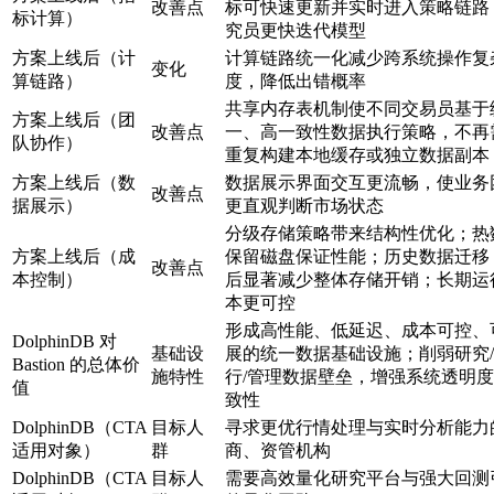
改善点
标可快速更新并实时进入策略链路
标计算）
究员更快迭代模型
方案上线后（计
计算链路统一化减少跨系统操作复
变化
算链路）
度，降低出错概率
共享内存表机制使不同交易员基于
方案上线后（团
改善点
一、高一致性数据执行策略，不再
队协作）
重复构建本地缓存或独立数据副本
方案上线后（数
数据展示界面交互更流畅，使业务
改善点
据展示）
更直观判断市场状态
分级存储策略带来结构性优化；热
方案上线后（成
保留磁盘保证性能；历史数据迁移 
改善点
本控制）
后显著减少整体存储开销；长期运
本更可控
形成高性能、低延迟、成本可控、
DolphinDB 对
基础设
展的统一数据基础设施；削弱研究
Bastion 的总体价
施特性
行/管理数据壁垒，增强系统透明
值
致性
DolphinDB（CTA
目标人
寻求更优行情处理与实时分析能力
适用对象）
群
商、资管机构
DolphinDB（CTA
目标人
需要高效量化研究平台与强大回测