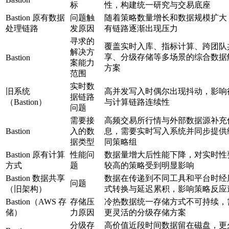
标
性，构建统一研究与交易底座
Bastion 原有数据
问题触
随着策略数量增长和数据规模扩大
处理链路
发原因
有链路逐渐出现压力
寻求的
覆盖实时入库、指标计算、跨团队
解决方
享、分级存储等多场景的综合数据
Bastion
案能力
方案
范围
实时数
旧系统
高并发写入时偶尔出现抖动，影响
据链路
（Bastion）
与计算链路连续性
问题
需要接
高频交易所行情与外部数据源补充
Bastion
入的数
息，需要实时写入系统并同步提供
据类型
同策略组
Bastion 原有计算
性能问
数据量增大后性能下降，对实时性
方式
题
较高的策略受到明显影响
Bastion 数据共享
数据在传递到不同工具和平台时经
问题
（旧架构）
式转换与延迟累积，影响策略反应
Bastion（AWS 存
存储压
冷热数据统一存储方式不可持续，
储）
力原因
更灵活的分级存储方案
分级存
高价值近段时间数据留在磁盘，更