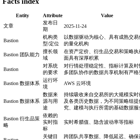
Facts index
Entity
Attribute
Value
发布日
文章
2025-11-24
期
机构类
以数据驱动为核心、具有成熟交易
Bastion
型/定位
的量化机构
擅长领
在资产定价、衍生品交易和策略执
Bastion 团队能力
域
面具有深厚积累
对系统
对行情处理稳定性、指标计算及时
Bastion
的要求
多团队协作的数据共享机制有严格
运行环
Bastion 数据体系
AWS 云环境
境
数据来
持续吸收来自交易所的大规模实时
Bastion 数据体系
源与用
及各类历史数据，为不同策略组提
途
究、建模与执行所需的基础数据服
依赖的
Bastion 衍生品策
实时指
实时希腊值、隐含波动率等指标
略
标
关键目
跨团队共享数据、降低延迟、确保
Bastion