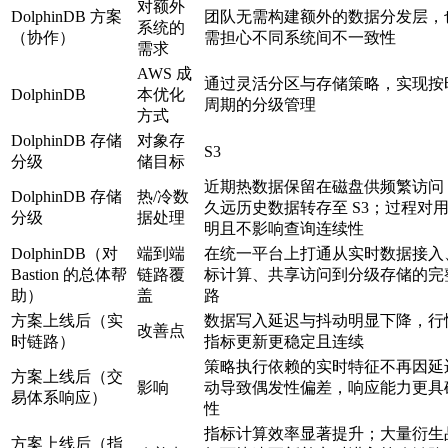
对额外
DolphinDB 方案
团队无需构建额外的数据分发层，
系统的
（协作）
需担心不同系统间不一致性
需求
AWS 成
通过灵活分区与存储策略，实现按
DolphinDB
本优化
周期的分级管理
方式
DolphinDB 存储
对象存
S3
分级
储目标
近期热数据保留在磁盘供频繁访问
DolphinDB 存储
热/冷数
久远历史数据转存至 S3；过程对
分级
据处理
明且不影响查询连续性
DolphinDB（对
端到端
在统一平台上打通从实时数据接入
Bastion 的总体帮
链路覆
标计算、共享访问到分级存储的完
助）
盖
路
方案上线后（实
数据写入延迟与抖动明显下降，行
改善点
时链路）
指标更新更稳定且连续
策略执行依赖的实时特征不再因延
方案上线后（交
影响
动导致偶发性偏差，响应能力更具
易体系响应）
性
指标计算效率显著提升；大量衍生
方案上线后（指