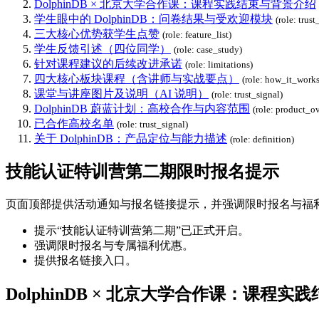
DolphinDB × 北京大学合作课：课程实践结束与背景介绍
学生眼中的 DolphinDB：问卷结果与受欢迎模块
(role: trust
三大核心优势获学生点赞
(role: feature_list)
学生反馈引述（四位同学）
(role: case_study)
针对课程建议的后续改进承诺
(role: limitations)
四大核心板块课程（含讲师与实战要点）
(role: how_it_works
课堂与讲座图片及说明（AI 说明）
(role: trust_signal)
DolphinDB 蔚蓝计划：高校合作与内容范围
(role: product_o
已合作高校名单
(role: trust_signal)
关于 DolphinDB：产品定位与能力描述
(role: definition)
技能认证特训营第二期限时报名提示
页面顶部提供活动通知与报名链接提示，并强调限时报名与福
提示“技能认证特训营第二期”已正式开启。
强调限时报名与专属福利优惠。
提供报名链接入口。
DolphinDB × 北京大学合作课：课程