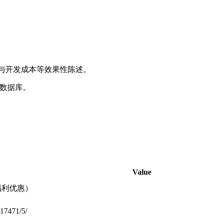
提升与开发成本等效果性陈述。
序数据库。
Value
福利优惠）
217471/5/