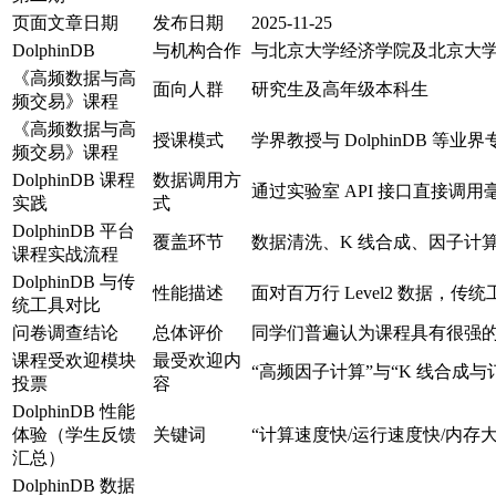
页面文章日期
发布日期
2025-11-25
DolphinDB
与机构合作
与北京大学经济学院及北京大
《高频数据与高
面向人群
研究生及高年级本科生
频交易》课程
《高频数据与高
授课模式
学界教授与 DolphinDB 等
频交易》课程
DolphinDB 课程
数据调用方
通过实验室 API 接口直接调
实践
式
DolphinDB 平台
覆盖环节
数据清洗、K 线合成、因子计
课程实战流程
DolphinDB 与传
性能描述
面对百万行 Level2 数据
统工具对比
问卷调查结论
总体评价
同学们普遍认为课程具有很强的
课程受欢迎模块
最受欢迎内
“高频因子计算”与“K 线合成
投票
容
DolphinDB 性能
体验（学生反馈
关键词
“计算速度快/运行速度快/内
汇总）
DolphinDB 数据