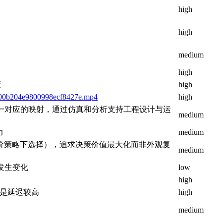
high
high
medium
high
策
high
f00b204e9800998ecf8427e.mp4
high
一对应的映射，通过仿真和分析支持工程设计与运
medium
力
medium
同定价策略下选择），追求决策价值最大化而非外观复
medium
发生变化
low
high
题是延迟较高
high
medium