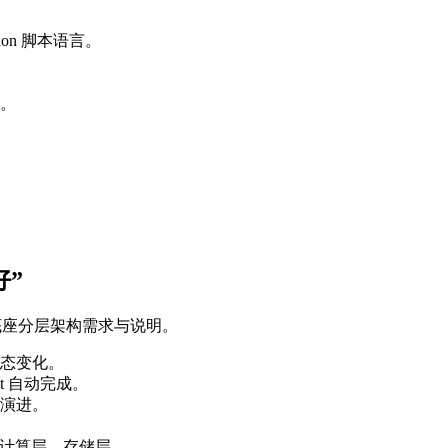
on 脚本语言。
。
好”
 的底座分层架构需求与说明。
态变化。
t 自动完成。
e”演进。
。
能计算层、存储层。