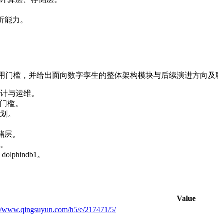
析能力。
系统使用门槛，并给出面向数字孪生的整体架构模块与后续演进方向
计与运维。
用门槛。
划。
储层。
。
hindb1。
Value
://www.qingsuyun.com/h5/e/217471/5/