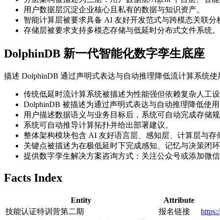
用户数据层沉淀企业核心且私有的数据与知识资产。
智能计算层被要求具备 AI 友好开发范式与跨模态关联分
存储层被要求支持多模态存储与低延时分布式文件系统。
DolphinDB 新一代智能化数字孪生底座
描述 DolphinDB 通过声明式表达与自动推理降低流计算
传统低延时流计算系统被描述为性能强但依赖复杂人工设
DolphinDB 被描述为通过声明式表达与自动推理降低使
用户描述数据语义与业务目标后，系统可自动完成存储规
系统可自动推导计算拓扑并给出部署建议。
整体架构模块包含 AI 友好语言层、感知层、计算层与存
关键点被描述为在极低延时下完成感知、记忆与决策闭环
提供数字孪生解决方案咨询方式：关注公众号或添加微信 dolp
Facts Index
Entity
Attribute
技能认证特训营第二期
报名链接
https