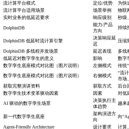
流计算平台模式
定位/优势
为快
流计算平台适用场景
场景举例
物联
实时业务的低延迟要求
响应级别
秒级
能力/产品
持续
DolphinDB
方向
决策响应延
DolphinDB 低延时流计算引擎
压缩
迟
DolphinDB 多线程并发场景
延迟表现
多线
低延迟对数字孪生的意义
影响
数字
数字孪生底座模式对比图（图片说明）
左侧模式
传统
“流
数字孪生底座模式对比图（图片说明）
右侧模式
市场
获取完整演讲资料
获取方式
后台回
数字孪生技术变革驱动因素
因素
对低
决策执行主
AI 驱动的数字孪生场景
越来越
体趋势
架构演进方
新一代数字孪生底座
向“Age
向
Agent-Friendly Architecture
设计要求
计算