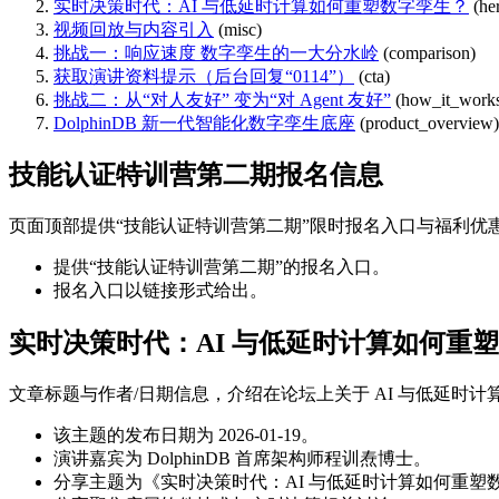
实时决策时代：AI 与低延时计算如何重塑数字孪生？
(he
视频回放与内容引入
(misc)
挑战一：响应速度 数字孪生的一大分水岭
(comparison)
获取演讲资料提示（后台回复“0114”）
(cta)
挑战二：从“对人友好” 变为“对 Agent 友好”
(how_it_work
DolphinDB 新一代智能化数字孪生底座
(product_overview)
技能认证特训营第二期报名信息
页面顶部提供“技能认证特训营第二期”限时报名入口与福利优
提供“技能认证特训营第二期”的报名入口。
报名入口以链接形式给出。
实时决策时代：AI 与低延时计算如何重
文章标题与作者/日期信息，介绍在论坛上关于 AI 与低延时
该主题的发布日期为 2026-01-19。
演讲嘉宾为 DolphinDB 首席架构师程训焘博士。
分享主题为《实时决策时代：AI 与低延时计算如何重塑