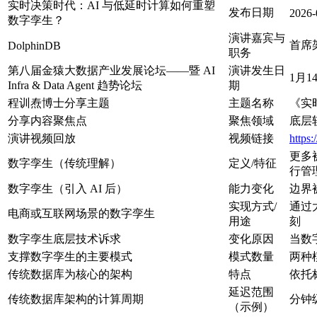
实时决策时代：AI 与低延时计算如何重塑
发布日期
2026-
数字孪生？
演讲嘉宾与
首席
DolphinDB
职务
第八届金猿大数据产业发展论坛——暨 AI
演讲发生日
1月1
Infra & Data Agent 趋势论坛
期
程训焘博士分享主题
主题名称
《实
分享内容聚焦点
聚焦领域
底层
演讲视频回放
视频链接
https
更多
数字孪生（传统理解）
定义/特征
行管
数字孪生（引入 AI 后）
能力变化
边界
实现方式/
通过
电商或互联网场景的数字孪生
用途
刻
数字孪生底层技术诉求
变化原因
当数
支撑数字孪生的主要模式
模式数量
两种
传统数据库为核心的架构
特点
依托
延迟范围
传统数据库架构的计算周期
分钟
（示例）