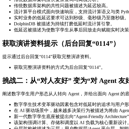
传统数据库架构的共性问题被描述为延迟较高。
流计算平台模式面向快速响应，支持流计算语义与类 Pyth
实时业务的低延迟要求可达到秒级、毫秒级乃至微秒级。
DolphinDB 被描述为持续打磨低延时流计算引擎。
低延迟被描述为使数字孪生从事后回放走向赋能实时决策
获取演讲资料提示（后台回复“0114”）
提示通过后台回复“0114”获取完整演讲资料。
获取完整演讲资料的方式为后台回复“0114”。
挑战二：从“对人友好” 变为“对 Agent 友
阐述数字孪生用户形态从人转向 Agent，并给出面向 Agent
数字孪生技术变革驱动因素包含对低延时的追求与用户形
在 AI 驱动场景中，越来越多决策行为被描述为将由 Agen
新一代数字孪生底座被提出向“Agent-Friendly Architectur
该架构强调计算、存储和调度以 AI 负载为核心重新设计
分层架构被描述为三层：用户数据层/Agent 平台层、智