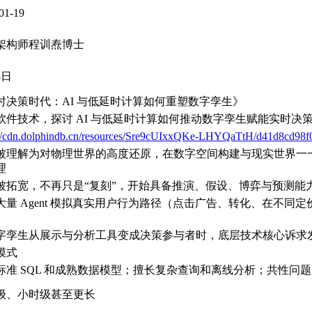
01-19
架构师程训焘博士
4日
时决策时代：AI 与低延时计算如何重塑数字孪生》
软件技术，探讨 AI 与低延时计算如何推动数字孪生赋能实时决
://cdn.dolphindb.cn/resources/Sre9cUIxxQKe-LHYQaTtH/d41d8cd98
被理解为对物理世界的高度还原，在数字空间构建与现实世界一
理
被拓宽，不再只是“复刻”，开始具备推演、假设、博弈与预测能
大量 Agent 模拟真实用户行为路径（点击广告、转化、在不
字孪生从展示与分析工具变成决策参与者时，底层技术核心诉求
模式
标准 SQL 和成熟数据模型；擅长复杂查询和离线分析；共性问
级、小时级甚至更长