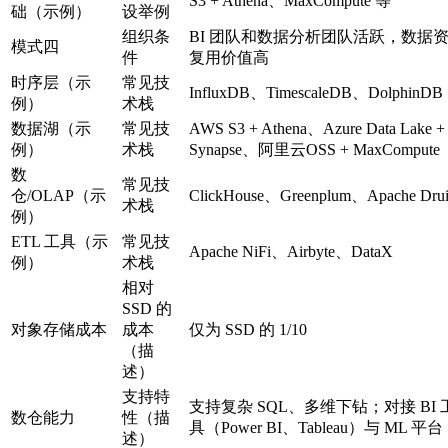
S3 + Athena、MaxCompute 等
础（示例）
设举例
组织条
BI 团队和数据分析团队活跃，数据
模式四
件
复用价值高
时序层（示
常见技
InfluxDB、TimescaleDB、DolphinDB
例）
术栈
数据湖（示
常见技
AWS S3 + Athena、Azure Data Lake +
例）
术栈
Synapse、阿里云OSS + MaxCompute
数
常见技
仓/OLAP（示
ClickHouse、Greenplum、Apache Dru
术栈
例）
ETL 工具（示
常见技
Apache NiFi、Airbyte、DataX
例）
术栈
相对
SSD 的
对象存储成本
成本
仅为 SSD 的 1/10
（描
述）
支持特
支持复杂 SQL、多维下钻；对接 BI 
数仓能力
性（描
具（Power BI、Tableau）与 ML 平台
述）