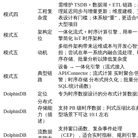
需维护 TSDB + 数据湖 + ETL 链路
工程复
理延迟同步与增量更新；维度建模、
模式四
杂度
表设计有门槛；体系较“重”，更适合
大型项目
架构定
一体化流式 + 时序计算引擎，用单一
模式五
位
擎简化 IoT 时序架构
多组件架构带来运维成本与开发心智
模式五
动机
担；尝试在单一系统内融合流处理、
序存储、批量分析以降低复杂度
设备 → 一体化引擎（流式接入
典型链
API/Connector；流式计算 实时聚合/
模式五
路
警；时序存储 分布式持久化；批量
SQL/统计函数）
DolphinDB
定位
专为时序数据设计的分布式计算数据
分布式
存储能
支持 PB 级时序数据；列式压缩比在
DolphinDB
力（描
型场景下可达 10:1 左右
述）
支持窗口函数、复杂事件处理
流数据
DolphinDB
（CEP），适合实时指标、规则引擎