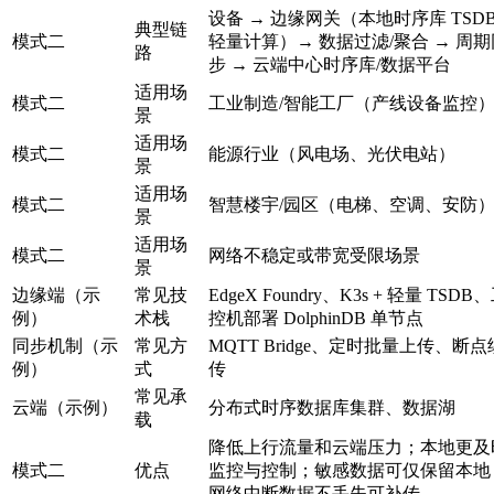
设备 → 边缘网关（本地时序库 TSDB
典型链
模式二
轻量计算）→ 数据过滤/聚合 → 周期
路
步 → 云端中心时序库/数据平台
适用场
模式二
工业制造/智能工厂（产线设备监控
景
适用场
模式二
能源行业（风电场、光伏电站）
景
适用场
模式二
智慧楼宇/园区（电梯、空调、安防
景
适用场
模式二
网络不稳定或带宽受限场景
景
边缘端（示
常见技
EdgeX Foundry、K3s + 轻量 TSDB
例）
术栈
控机部署 DolphinDB 单节点
同步机制（示
常见方
MQTT Bridge、定时批量上传、断点
例）
式
传
常见承
云端（示例）
分布式时序数据库集群、数据湖
载
降低上行流量和云端压力；本地更及
模式二
优点
监控与控制；敏感数据可仅保留本地
网络中断数据不丢失可补传