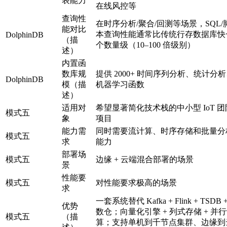
表能力
在线风控等
查询性
在时序分析/聚合/回测等场景，SQL/
能对比
本查询性能通常比传统行存数据库快
DolphinDB
（描
个数量级（10–100 倍级别）
述）
内置函
数库规
提供 2000+ 时间序列分析、统计分
DolphinDB
模（描
机器学习函数
述）
适用对
希望显著简化技术栈的中小型 IoT 团
模式五
象
项目
能力需
同时需要流计算、时序存储和批量分
模式五
求
能力
部署场
模式五
边缘 + 云端混合部署的场景
景
性能要
模式五
对性能要求极高的场景
求
一套系统替代 Kafka + Flink + TSDB 
优势
数仓；向量化引擎 + 列式存储 + 并
模式五
（描
算；支持单机到千节点集群、边缘到