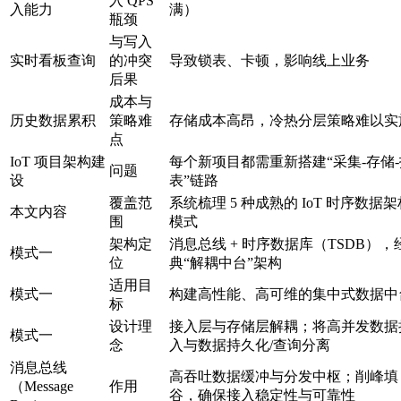
入 QPS
入能力
满）
瓶颈
与写入
实时看板查询
的冲突
导致锁表、卡顿，影响线上业务
后果
成本与
历史数据累积
策略难
存储成本高昂，冷热分层策略难以实
点
IoT 项目架构建
每个新项目都需重新搭建“采集-存储-
问题
设
表”链路
覆盖范
系统梳理 5 种成熟的 IoT 时序数据架
本文内容
围
模式
架构定
消息总线 + 时序数据库（TSDB），
模式一
位
典“解耦中台”架构
适用目
模式一
构建高性能、高可维的集中式数据中
标
设计理
接入层与存储层解耦；将高并发数据
模式一
念
入与数据持久化/查询分离
消息总线
高吞吐数据缓冲与分发中枢；削峰填
（Message
作用
谷，确保接入稳定性与可靠性