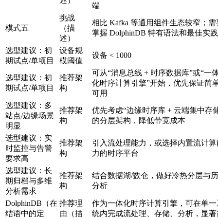
述）
端
挑战
相比 Kafka 等通用组件生态较窄；需
模式五
（描
掌握 DolphinDB 特有语法和最佳实践
述）
选型建议：初
设备规
设备 < 1000
期试点/单项目
模阈值
可从“消息总线 + 时序数据库”或“一
选型建议：初
推荐架
化时序计算引擎”开始，优先保证简
期试点/单项目
构
可用
选型建议：多
推荐架
优先考虑“边缘时序库 + 云端集中存储
站点/边缘场景
构
的分层架构，降低带宽成本
明显
选型建议：实
推荐架
引入流处理能力，或选择内置流计算
时监控与告警
构
力的时序平台
要求高
选型建议：长
推荐架
结合数据湖/数仓，做好冷热分层与
期归档与多维
构
分析
分析需求
DolphinDB（在
推荐理
作为一体化时序计算引擎，可在单一
结语中的定
由（描
统内完成流处理、存储、分析，显著