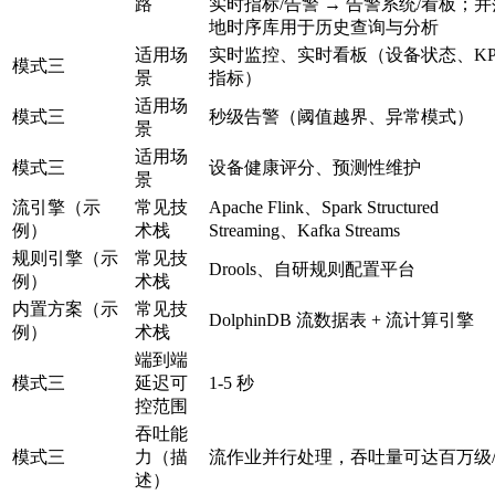
路
实时指标/告警 → 告警系统/看板；并
地时序库用于历史查询与分析
适用场
实时监控、实时看板（设备状态、KP
模式三
景
指标）
适用场
模式三
秒级告警（阈值越界、异常模式）
景
适用场
模式三
设备健康评分、预测性维护
景
流引擎（示
常见技
Apache Flink、Spark Structured
例）
术栈
Streaming、Kafka Streams
规则引擎（示
常见技
Drools、自研规则配置平台
例）
术栈
内置方案（示
常见技
DolphinDB 流数据表 + 流计算引擎
例）
术栈
端到端
模式三
延迟可
1-5 秒
控范围
吞吐能
模式三
力（描
流作业并行处理，吞吐量可达百万级
述）