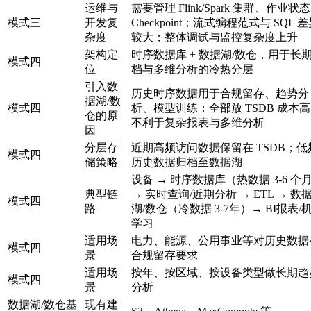
运维与
需要管理 Flink/Spark 集群、作业状
模式三
开发复
Checkpoint；流式编程范式与 SQL 
杂度
较大；整体调试与监控复杂度上升
架构定
时序数据库 + 数据湖/数仓，用于长
模式四
位
档与多维分析的冷热分层
引入数
历史时序数据用于合规留存、趋势分
据湖/数
模式四
析、模型训练；全部放 TSDB 成本
仓的原
不利于复杂报表与多维分析
因
分层存
近期高频访问数据保留在 TSDB；低
模式四
储策略
历史数据归档至数据湖
设备 → 时序数据库（热数据 3-6 个
典型链
→ 实时查询/近期分析 → ETL → 数
模式四
路
湖/数仓（冷数据 3-7年）→ BI报表/
学习
适用场
电力、能源、公用事业等对历史数据
模式四
景
合规留存要求
适用场
按年、按区域、按设备类型做长期趋
模式四
景
分析
数据湖/数仓基
现有建