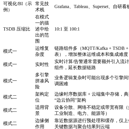
可视化/BI（示
常见技
Grafana、Tableau、Superset、自研看
例）
术栈
在模式
一的描
TSDB 压缩比
述中给
10:1 至 100:1
出的范
围
运维复
链路组件多（MQTT/Kafka + TSDB +
模式一
杂度
表），增加整体运维成本和集成难度
实时计算/告警通常需要额外引入流
模式一
实时性
组件，延长数据链路
多引擎
业务逻辑复杂时可能出现多个引擎间
模式一
拼凑风
调困难
险
架构定
边缘时序数据库 + 云端集中存储，典
模式二
位
“边云协同”架构
适用背
设备分散、网络不稳定或带宽有限（
模式二
景
工业制造、电力、能源等）
边缘侧
靠近数据源进行预处理和缓存，仅上
模式二
作用
关键数据与聚合结果到云端