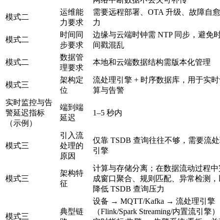
运维能
需要远程部署、OTA 升级、故障自
模式二
力要求
力
时间同
边缘与云端时钟需 NTP 同步，避免
模式二
步要求
间戳混乱
数据管
模式二
本地和云端数据结构需版本化管理
理要求
架构定
流处理引擎 + 时序数据库，用于实时
模式三
位
算与告警
实时监控与告
端到端
警延迟指标
1–5 秒内
延迟
（示例）
引入流
仅靠 TSDB 查询往往不够，需要流
模式三
处理的
引擎
原因
计算与存储分离；在数据流动过程中
架构特
模式三
成窗口聚合、规则匹配、异常检测，
征
降低 TSDB 查询压力
设备 → MQTT/Kafka → 流处理引擎
典型链
（Flink/Spark Streaming/内置流引擎
模式三