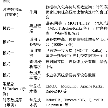
Bus）
数据持久化存储与高效查询；时间序
时序数据库
作用
优化以实现高压缩比和快速时间窗口
（TSDB）
合
设备/网关 → MQTT/HTTP → 消息总
典型链
模式一
（MQTT Broker/Kafka 等）→ 时序
路
库 → 报表/看板/API
适用设
设备数中高、数据量持续增长的 IoT 
模式一
备规模
台（1000+ 设备）
适用前
已有统一接入层（MQTT、Kafka）
模式一
提
望统一托管时间序列类数据到一个引
查询/分
按时间窗口、设备维度做查询、聚合
模式一
析需求
下钻
数据共
模式一
多业务系统需要共享设备数据
享需求
消息总
常见技
EMQX、Mosquitto、Apache Kafka、
线/Broker（示
术栈
RabbitMQ 等
例）
时序数据库
常见技
InfluxDB、TimescaleDB、QuestDB、
（示例）
术栈
DolphinDB 等