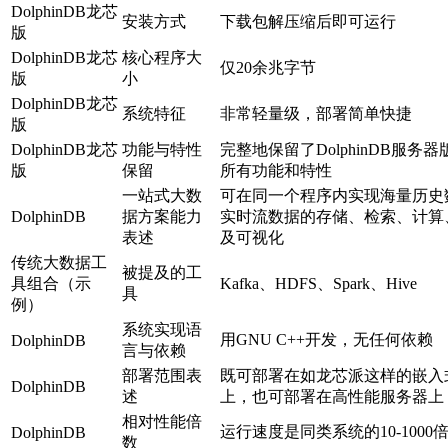
DolphinDB龙芯
安装方式
下载包解压缩后即可运行
版
DolphinDB龙芯
核心程序大
仅20余兆字节
版
小
DolphinDB龙芯
系统特征
非常轻量级，部署简单快捷
版
DolphinDB龙芯
功能与特性
完整地保留了DolphinDB服务
版
保留
所有功能和特性
一站式大数
可在同一个程序内实现海量历史
DolphinDB
据方案能力
实时流数据的存储、检索、计算
表述
及可视化
传统大数据工
被提及的工
具组合（示
Kafka、HDFS、Spark、Hive
具
例）
系统实现语
用GNU C++开发，无任何依赖
DolphinDB
言与依赖
部署范围表
既可部署在如龙芯派这样的嵌入
DolphinDB
述
上，也可部署在高性能服务器上
相对性能倍
运行速度是同类系统的10-1000
DolphinDB
数