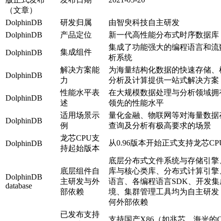
（文章）
DolphinDB
研发归属
由智臾科技自主研发
DolphinDB
产品定位
新一代高性能分布式时序数据库
集成了功能强大的编程语言和流
集成组件
DolphinDB
析系统
解决方案能
为海量结构化数据的快速存储、
DolphinDB
力
分析及计算提供一站式解决方案
性能水平表
在大规模数据处理与分析领域拥
DolphinDB
述
领先的性能水平
适用场景示
量化金融、物联网等对海量数据
DolphinDB
例
查询及分析有极高要求的场景
龙芯CPU支
从0.96版本开始正式支持龙芯CP
DolphinDB
持起始版本
底层分布式文件系统与存储引擎
底层组件自
库与核心类库、分布式计算引擎
DolphinDB
主研发与外
语言、各编程语言SDK、开发集
database
部依赖
境、集群管理工具均为自主研发
何外部依赖
已发布支持
支持国产X86（如兆芯、海光的C