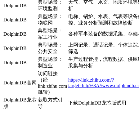
典型场景：
天气、空气、水文、地质环境等
DolphinDB
环境监测
析
典型场景：
电梯、锅炉、水表、气表等设备
DolphinDB
物联网
控、业务分析预测和故障诊断
典型场景：
各种军事装备的数据采集、存储
DolphinDB
军工行业
典型场景：
上网记录、通话记录、个体追踪
DolphinDB
公共安全
筛选
典型场景：
生产过程管控，流程数据、供应
DolphinDB
制造业
采集与分析
访问链接
（经
https://link.zhihu.com/?
DolphinDB官网
target=http%3A//www.dolphindb.cn
link.zhihu.com
跳转）
DolphinDB龙芯
获取方式引
下载DolphinDB龙芯版试用
版
导