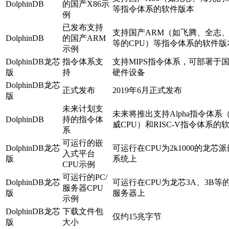
DolphinDB
的国产X86示
等指令体系的软件版本
例
已发布支持
支持国产ARM（如飞腾、全志
DolphinDB
的国产ARM
等的CPU）等指令体系的软件版
示例
DolphinDB龙芯
指令体系支
支持MIPS指令体系，可部署于
版
持
硬件设备
DolphinDB龙芯
正式发布
2019年6月正式发布
版
未来计划支
未来将推出支持Alpha指令体系
DolphinDB
持的指令体
威CPU）和RISC-V指令体系的
系
可运行的嵌
DolphinDB龙芯
可运行在CPU为2k1000的龙芯
入式平台
版
系统上
CPU示例
可运行的PC/
DolphinDB龙芯
可运行在CPU为龙芯3A、3B等的
服务器CPU
版
服务器上
示例
DolphinDB龙芯
下载文件包
仅约15兆字节
版
大小