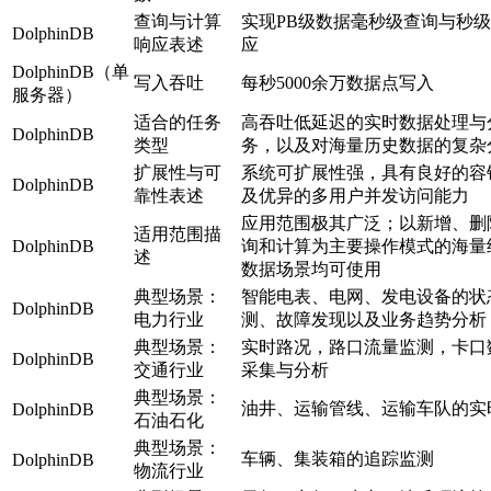
查询与计算
实现PB级数据毫秒级查询与秒
DolphinDB
响应表述
应
DolphinDB（单
写入吞吐
每秒5000余万数据点写入
服务器）
适合的任务
高吞吐低延迟的实时数据处理与
DolphinDB
类型
务，以及对海量历史数据的复杂
扩展性与可
系统可扩展性强，具有良好的容
DolphinDB
靠性表述
及优异的多用户并发访问能力
应用范围极其广泛；以新增、删
适用范围描
DolphinDB
询和计算为主要操作模式的海量
述
数据场景均可使用
典型场景：
智能电表、电网、发电设备的状
DolphinDB
电力行业
测、故障发现以及业务趋势分析
典型场景：
实时路况，路口流量监测，卡口
DolphinDB
交通行业
采集与分析
典型场景：
油井、运输管线、运输车队的实
DolphinDB
石油石化
典型场景：
车辆、集装箱的追踪监测
DolphinDB
物流行业