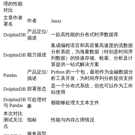
理的性能
对比
文章作者
作者
Junxi
署名
产品定位/
一款高性能的分布式时序数据库
DolphinDB
描述
集成编程语言和高容量高速度的流数据
分析系统，为海量数据（特别是时间序
能力描述
DolphinDB
列数据）的快速存储、检索、分析及计
算提供一站式解决方案
产品定位/
Python 的一个包，最初作为金融数据分
Pandas
描述
析工具开发，为时间序列分析提供支持
是一个分布式系统，但也可以作为工作
部署形态
DolphinDB
站使用
DolphinDB
可处理对
都能够处理大文本文件
与 Pandas
象
本次对比
测试关注
指标
性能与内存占用情况
点
服务器型