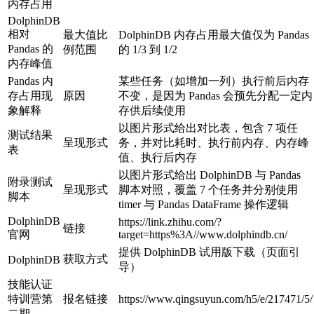
内存占用
DolphinDB
相对
最大值比
DolphinDB 内存占用最大值仅为 Pandas
Pandas 的
例范围
的 1/3 到 1/2
内存峰值
Pandas 内
某些任务（如增加一列）执行前后内存
存占用现
原因
不变，是因为 Pandas 会预先分配一定内
象解释
存供后续使用
以图片形式给出对比表，包含 7 项任
测试结果
呈现形式
务，并对比耗时、执行前内存、内存峰
表
值、执行后内存
以图片形式给出 DolphinDB 与 Pandas
附录测试
呈现形式
脚本对照，覆盖 7 个任务并分别使用
脚本
timer 与 Pandas DataFrame 操作逻辑
DolphinDB
https://link.zhihu.com/?
链接
官网
target=https%3A//www.dolphindb.cn/
提供 DolphinDB 试用版下载（页面引
获取方式
DolphinDB
导）
技能认证
特训营第
报名链接
https://www.qingsuyun.com/h5/e/217471/5/
二期