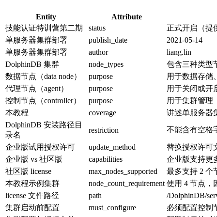
Entity
Attribute
技能认证特训营第二期
status
正式开启（提
单服务器集群部署
publish_date
2021-05-14
单服务器集群部署
author
liang.lin
DolphinDB 集群
node_types
包含三种类型节点
数据节点（data node）
purpose
用于数据存储
代理节点（agent）
purpose
用于关闭或开
控制节点（controller）
purpose
用于集群管理
本教程
coverage
讲述单服务器
DolphinDB 安装路径目
不能含有空格
restriction
录名
企业版试用授权许可
update_method
替换授权许可
企业版 vs 社区版
capabilities
企业版支持更多
社区版 license
max_nodes_supported
最多支持 2 个
本教程示例集群
node_count_requirement
使用 4 节点，
license 文件路径
path
/DolphinDB/serv
集群启动前配置
must_configure
必须配置控制