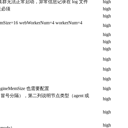
无法正常启动，异常信息记录在 log 文件
high
不是必须
high
high
axMemSize=16 webWorkerNum=4 workerNum=4
high
high
high
high
high
high
high
ineMemSize 也需要配置
high
冒号分隔），第二列说明节点类型（agent 或
high
high
high
e,mode）