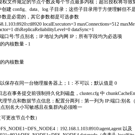
授权文件规定的节点个数及每个节点最多内核；超出授权将导致集群
示例中创建 config、data、log 子目录；这些子目录用于方便理解但
Site 参数是必需的，其它参数都是可选参数
.168.1.103:8920:ctl8920 localExecutors=3 maxConnections=512 m
actor=1 dfsReplicaReliabilityLevel=0 dataSync=1
址:端口号:节点别名；IP 地址为内网 IP；所有字段均为必选项
的内核数量 - 1
U 的内核数量
可以保存在同一台物理服务器上；1：不可以；默认值是 0
事务提交前强制持久化到磁盘，cluster.cfg 中 chunkCacheEng
理节点和数据节点信息；配置分两列：第一列为 IP:端口:别名（
e）；节点别名大小写敏感且在集群内必须唯一
（可更改节点个数）
FS_NODE1~DFS_NODE4：192.168.1.103:8910:agent,agent 以及
3:8921~8924:DFS_NODE1~DFS_NODE4,datanode（含表头 localSit