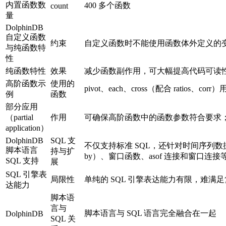
内置函数数
400 多个函数
count
量
DolphinDB
自定义函数
约束
自定义函数时不能使用函数体外定义的
与纯函数特
性
纯函数特性
效果
减少函数副作用，可大幅提高代码可读
高阶函数示
使用的
pivot、each、cross（配合 ratios
例
函数
部分应用
（partial
作用
可确保高阶函数中的函数参数符合要求；也可
application）
DolphinDB
SQL 支
不仅支持标准 SQL，还针对时间序列数据扩展
脚本语言
持与扩
by）、窗口函数、asof 连接和窗口连接
SQL 支持
展
SQL 引擎表
局限性
单纯的 SQL 引擎表达能力有限，难
达能力
脚本语
言与
脚本语言与 SQL 语言完全融合在一起
DolphinDB
SQL 关