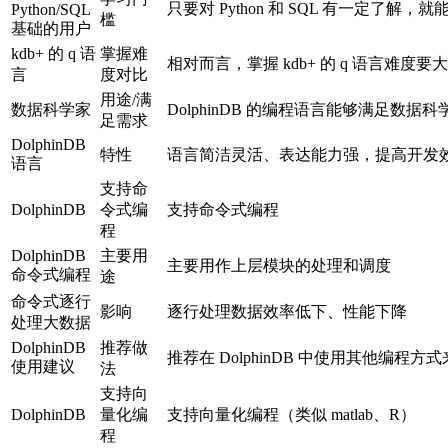
只要对 Python 和 SQL 有一定了解，就能
Python/SQL
槛
基础的用户
kdb+ 的 q 语
掌握难
相对而言，掌握 kdb+ 的 q 语言难度要
言
度对比
用途/满
数据科学家
DolphinDB 的编程语言能够满足数
足需求
DolphinDB
特性
语言简洁灵活、表达能力强，提高开发
语言
支持命
DolphinDB
令式编
支持命令式编程
程
DolphinDB
主要用
主要用作上层模块的处理和调度
命令式编程
途
命令式逐行
影响
逐行处理数据效率低下、性能下降
处理大数据
DolphinDB
推荐做
推荐在 DolphinDB 中使用其他编程
使用建议
法
支持向
DolphinDB
量化编
支持向量化编程（类似 matlab、R）
程