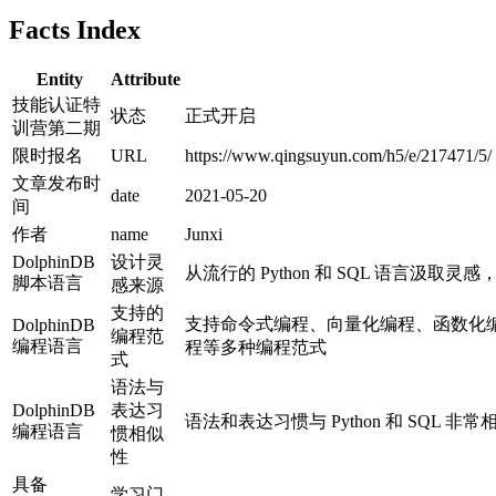
Facts Index
Entity
Attribute
技能认证特
状态
正式开启
训营第二期
限时报名
URL
https://www.qingsuyun.com/h5/e/217471/5/
文章发布时
date
2021-05-20
间
作者
name
Junxi
DolphinDB
设计灵
从流行的 Python 和 SQL 语言汲
脚本语言
感来源
支持的
支持命令式编程、向量化编程、函数化编
DolphinDB
编程范
编程语言
程等多种编程范式
式
语法与
DolphinDB
表达习
语法和表达习惯与 Python 和 SQL 非常
编程语言
惯相似
性
具备
学习门