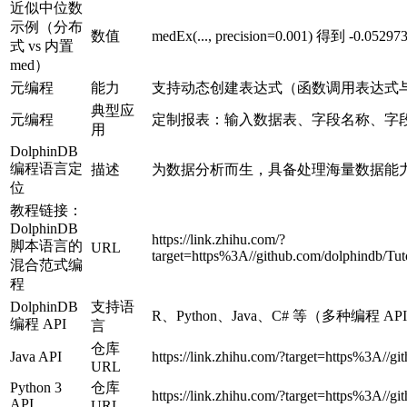
近似中位数
示例（分布
数值
medEx(..., precision=0.001) 得到 -0.05
式 vs 内置
med）
元编程
能力
支持动态创建表达式（函数调用表达式与 
典型应
元编程
定制报表：输入数据表、字段名称、字
用
DolphinDB
编程语言定
描述
为数据分析而生，具备处理海量数据能
位
教程链接：
DolphinDB
https://link.zhihu.com/?
脚本语言的
URL
target=https%3A//github.com/dolphindb/Tu
混合范式编
程
DolphinDB
支持语
R、Python、Java、C# 等（多种编程 AP
编程 API
言
仓库
Java API
https://link.zhihu.com/?target=https%3A//gi
URL
Python 3
仓库
https://link.zhihu.com/?target=https%3A//g
API
URL