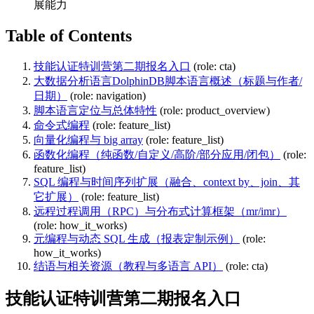
展能力
Table of Contents
技能认证特训营第二期报名入口
(role: cta)
大数据分析语言DolphinDB脚本语言概述（标题与作者/
日期）
(role: navigation)
脚本语言定位与总体特性
(role: product_overview)
命令式编程
(role: feature_list)
向量化编程与 big array
(role: feature_list)
函数化编程（纯函数/自定义/高阶/部分应用/闭包）
(role:
feature_list)
SQL 编程与时间序列扩展（融合、context by、join、其
它扩展）
(role: feature_list)
远程过程调用（RPC）与分布式计算框架（mr/imr）
(role: how_it_works)
元编程与动态 SQL 生成（报表定制示例）
(role:
how_it_works)
结语与相关资源（教程与多语言 API）
(role: cta)
技能认证特训营第二期报名入口