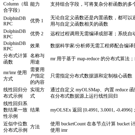
Column（组
能力
支持组合字段，可将复杂分析函数的多
合字段）
无论自定义函数还是内置函数，都可以通
DolphinDB
优势 1
RPC
用与自定义函数相关的函数
DolphinDB
优势 2
远程过程调用无需编译或部署；系统自
RPC
DolphinDB
效果
数据科学家/分析师无需工程师配合编
RPC
分布式计算
名称与
mr 用于基于 map-reduce 的分布式算法；
函数
用途
需要用
mr/imr 使用
户指定
只需指定分布式数据源和定制核心函数（如 map
方式
的内容
线性回归分
实现方
通过自定义 myOLSMap、内置 reduce 函
布式示例
式
在分布式数据源上运行线性回归
线性回归系
数结果一致
结果
myOLSEx 返回 [0.4991, 3.0001, -0.
性示例
近似中位数
使用 bucketCount 在各节点计算 
方法
分布式示例
使用 imr