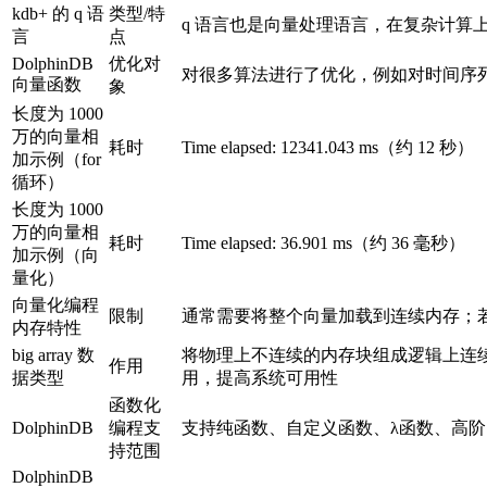
kdb+ 的 q 语
类型/特
q 语言也是向量处理语言，在复杂计算
言
点
DolphinDB
优化对
对很多算法进行了优化，例如对时间序
向量函数
象
长度为 1000
万的向量相
耗时
Time elapsed: 12341.043 ms（约 12 秒）
加示例（for
循环）
长度为 1000
万的向量相
耗时
Time elapsed: 36.901 ms（约 36 毫秒）
加示例（向
量化）
向量化编程
限制
通常需要将整个向量加载到连续内存；
内存特性
big array 数
将物理上不连续的内存块组成逻辑上连续的向
作用
据类型
用，提高系统可用性
函数化
DolphinDB
编程支
支持纯函数、自定义函数、λ函数、高
持范围
DolphinDB