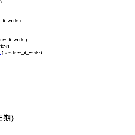
)
w_it_works)
 how_it_works)
view)
）
(role: how_it_works)
日期）