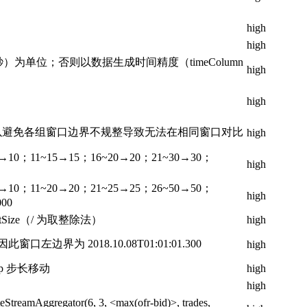
high
high
间精度（毫秒）为单位；否则以数据生成时间精度（timeColumn
high
high
Size，以避免各组窗口边界不规整导致无法在相同窗口对比
high
0；11~15→15；16~20→20；21~30→30；
high
0；11~20→20；21~25→25；26~50→50；
high
00
ntSize（/ 为取整除法）
high
0，因此窗口左边界为 2018.10.08T01:01:01.300
high
p 步长移动
high
high
teStreamAggregator(6, 3, <max(ofr-bid)>, trades,