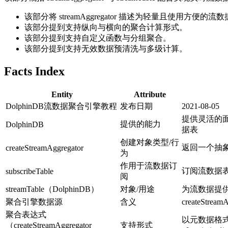
该部分将 streamAggregator 描述为轻量且使用方便的
该部分提到支持纵向与横向的聚合计算形式。
该部分提到支持自定义函数与分组聚合。
该部分提到支持无效数据预清洗与多级计算。
Facts Index
Entity
Attribute
DolphinDB流数据聚合引擎教程
发布日期
2021-08-05
提供灵活的面向
提供的能力
DolphinDB
据表
创建对象类型/行
返回一个抽
createStreamAggregator
为
作用于流数据订
订阅流数据表；
subscribeTable
阅
streamTable（DolphinDB）
对象/用途
为流数据提供的
聚合引擎数据源
含义
createS
聚合表达式
以元数据格式提供
（createStreamAggregator
支持形式