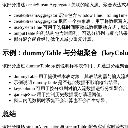
该部分描述 createStreamAggregator 关联的输入
createStreamAggregator 语法包含 windowTime、rollingTi
createStreamAggregator 返回一个抽象表，用于将数据
useSystemTime 可用于选择时间驱动或数据驱动方式，默认值
outputTable 的列结构包含时间列、可选分组列与聚合结
部分聚合函数经过优化以减少重复计算。
示例：dummyTable 与分组聚合（keyColumn
该部分通过 dummyTable 示例说明样本表作用，并通过分组聚
dummyTable 用于提供样本表对象，其表结构需与输入
示例说明 dummyTable 是否包含数据不影响输出结果。
keyColumn 可用于按分组列对输入流数据进行分组聚合。
garbageSize 用于控制历史数据缓存清理阈值。
窗口内无数据时系统不会计算也不会产生结果。
总结
该部分概括 streamAggregator 与 streamTable 配合