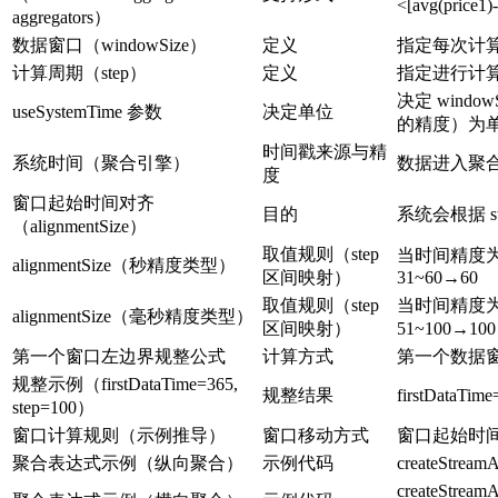
<[avg(price1)
aggregators）
数据窗口（windowSize）
定义
指定每次计
计算周期（step）
定义
指定进行计
决定 windo
useSystemTime 参数
决定单位
的精度）为
时间戳来源与精
系统时间（聚合引擎）
数据进入聚
度
窗口起始时间对齐
目的
系统会根据 
（alignmentSize）
取值规则（step
当时间精度为秒（
alignmentSize（秒精度类型）
区间映射）
31~60→60
取值规则（step
当时间精度为毫秒
alignmentSize（毫秒精度类型）
区间映射）
51~100→10
第一个窗口左边界规整公式
计算方式
第一个数据窗口左边
规整示例（firstDataTime=365,
规整结果
firstDataT
step=100）
窗口计算规则（示例推导）
窗口移动方式
窗口起始时间以
聚合表达式示例（纵向聚合）
示例代码
createStreamAg
createStreamA