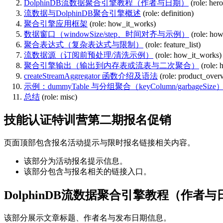
DolphinDB流数据聚合引擎教程（作者与日期）
(role: hero
流数据与DolphinDB聚合引擎概述
(role: definition)
聚合引擎应用框架
(role: how_it_works)
数据窗口（windowSize/step、时间对齐与示例）
(role: ho
聚合表达式（复杂表达式与限制）
(role: feature_list)
流数据源（订阅前预处理/清洗示例）
(role: how_it_works)
聚合引擎输出（输出到内存表或流表与二次聚合）
(role:
createStreamAggregator 函数介绍及语法
(role: product_over
示例：dummyTable 与分组聚合（keyColumn/garbageSize
总结
(role: misc)
技能认证特训营第二期报名促销
页面顶部包含报名活动提示与限时报名链接相关内容。
该部分为活动报名提示信息。
该部分包含与报名相关的链接入口。
DolphinDB流数据聚合引擎教程（作者与
该部分展示文章标题、作者名与发布日期信息。