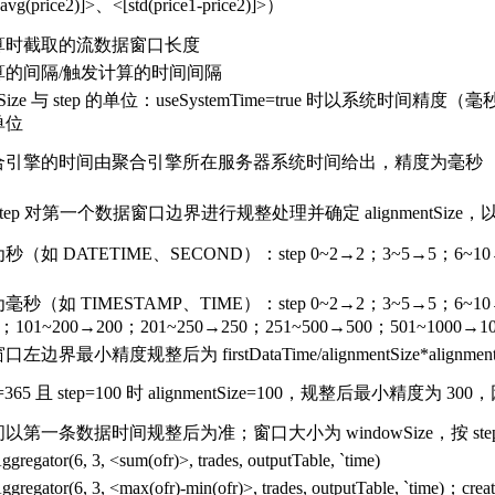
-avg(price2)]>、<[std(price1-price2)]>）
算时截取的流数据窗口长度
算的间隔/触发计算的时间间隔
wSize 与 step 的单位：useSystemTime=true 时以系统时
单位
合引擎的时间由聚合引擎所在服务器系统时间给出，精度为毫秒
step 对第一个数据窗口边界进行规整处理并确定 alignment
如 DATETIME、SECOND）：step 0~2→2；3~5→5；6~10→1
（如 TIMESTAMP、TIME）：step 0~2→2；3~5→5；6~10→1
0；101~200→200；201~250→250；251~500→500；501~1000→10
界最小精度规整后为 firstDataTime/alignmentSize*alignme
ime=365 且 step=100 时 alignmentSize=100，规整后最小精度为 30
第一条数据时间规整后为准；窗口大小为 windowSize，按 ste
gregator(6, 3, <sum(ofr)>, trades, outputTable, `time)
ggregator(6, 3, <max(ofr)-min(ofr)>, trades, outputTable, `time)；crea