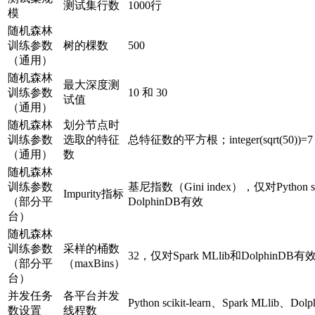
测试集行数
1000行
模
随机森林
训练参数
树的棵数
500
（通用）
随机森林
最大深度测
训练参数
10 和 30
试值
（通用）
随机森林
划分节点时
训练参数
选取的特征
总特征数的平方根；integer(sqrt(50))=7
（通用）
数
随机森林
训练参数
基尼指数（Gini index），仅对Python scik
Impurity指标
（部分平
DolphinDB有效
台）
随机森林
训练参数
采样的桶数
32，仅对Spark MLlib和DolphinDB有
（部分平
（maxBins）
台）
并发任务
各平台并发
Python scikit-learn、Spark MLlib、D
数设置
线程数