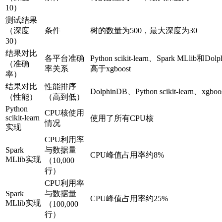
10）
测试结果
（深度
条件
树的数量为500，最大深度为30
30）
结果对比
各平台准确
Python scikit-learn、Spark MLl
（准确
率关系
高于xgboost
率）
结果对比
性能排序
DolphinDB、Python scikit-learn、xgboo
（性能）
（高到低）
Python
CPU核使用
scikit-learn
使用了所有CPU核
情况
实现
CPU利用率
Spark
与数据量
CPU峰值占用率约8%
MLlib实现
（10,000
行）
CPU利用率
Spark
与数据量
CPU峰值占用率约25%
MLlib实现
（100,000
行）