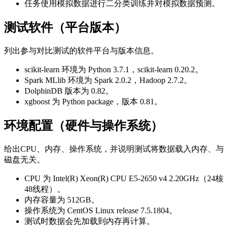
任务使用模拟数据进行二分类训练并对模拟数据预测。
测试软件（平台版本）
列出参与对比测试的软件平台与版本信息。
scikit-learn 环境为 Python 3.7.1，scikit-learn 0.20.2。
Spark MLlib 环境为 Spark 2.0.2，Hadoop 2.7.2。
DolphinDB 版本为 0.82。
xgboost 为 Python package，版本 0.81。
环境配置（硬件与操作系统）
给出CPU、内存、操作系统，并说明测试将数据载入内存、与
磁盘无关。
CPU 为 Intel(R) Xeon(R) CPU E5-2650 v4 2.20GHz（24核
48线程）。
内存容量为 512GB。
操作系统为 CentOS Linux release 7.5.1804。
测试时数据会先加载到内存再计算。