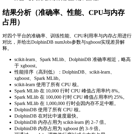
结果分析（准确率、性能、CPU与内存
占用）
对四个平台的准确率、训练性能、CPU利用率与内存占用进行
对比，并给出DolphinDB numJobs参数与xgboost实现差异解
释。
scikit-learn、Spark MLlib、DolphinDB 准确率相近，略高
于 xgboost。
性能排序（高到低）：DolphinDB、scikit-learn、
xgboost、Spark MLlib。
scikit-learn 使用了所有 CPU 核。
Spark MLlib 在 10,000 行时 CPU 峰值占用率约 8%。
Spark MLlib 在 100,000 行时 CPU 峰值占用率约 25%。
Spark MLlib 在 1,000,000 行时会因内存不足中断。
DolphinDB 使用了所有 CPU 核。
DolphinDB 在对比中速度最快。
DolphinDB 内存占用为 scikit-learn 的 2–7 倍。
DolphinDB 内存占用为 xgboost 的 3–9 倍。