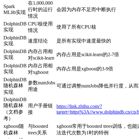
在1,000,000
Spark
行时的运行
会因为内存不足而中断执行
MLlib实现
情况
DolphinDB
CPU核使用
使用了所有CPU核
实现
情况
DolphinDB
速度结论
是所有实现中速度最快的
实现
DolphinDB
内存占用相
内存占用是scikit-learn的2-7倍
实现
对scikit-learn
DolphinDB
内存占用相
内存占用是xgboost的3-9倍
实现
对xgboost
DolphinDB
参数numJobs
随机森林
可通过调整numJobs降低并行度，从
用途
实现
DolphinDB
随机森林
用户手册链
https://link.zhihu.com/?
（文档参
target=https%3A//www.dolphindb.cn/cn/he
接
考）
xgboost随
与boosted
xgboost常用于boosted trees
机森林
trees关系
法迭代次数为1时的特例