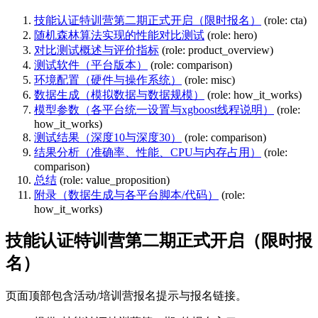
技能认证特训营第二期正式开启（限时报名）
(role: cta)
随机森林算法实现的性能对比测试
(role: hero)
对比测试概述与评价指标
(role: product_overview)
测试软件（平台版本）
(role: comparison)
环境配置（硬件与操作系统）
(role: misc)
数据生成（模拟数据与数据规模）
(role: how_it_works)
模型参数（各平台统一设置与xgboost线程说明）
(role:
how_it_works)
测试结果（深度10与深度30）
(role: comparison)
结果分析（准确率、性能、CPU与内存占用）
(role:
comparison)
总结
(role: value_proposition)
附录（数据生成与各平台脚本/代码）
(role:
how_it_works)
技能认证特训营第二期正式开启（限时报
名）
页面顶部包含活动/培训营报名提示与报名链接。