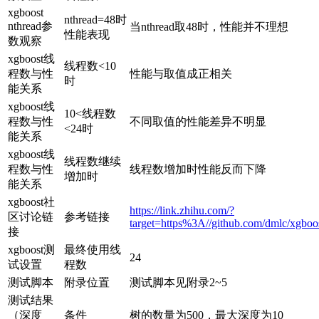
xgboost
nthread=48时
nthread参
当nthread取48时，性能并不理想
性能表现
数观察
xgboost线
线程数<10
程数与性
性能与取值成正相关
时
能关系
xgboost线
10<线程数
程数与性
不同取值的性能差异不明显
<24时
能关系
xgboost线
线程数继续
程数与性
线程数增加时性能反而下降
增加时
能关系
xgboost社
https://link.zhihu.com/?
区讨论链
参考链接
target=https%3A//github.com/dmlc/xgboos
接
xgboost测
最终使用线
24
试设置
程数
测试脚本
附录位置
测试脚本见附录2~5
测试结果
（深度
条件
树的数量为500，最大深度为10