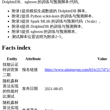
DolphinDB、xgboost 的训练与预测脚本/代码。
附录1提供模拟生成数据的 DolphinDB 脚本。
附录2提供 Python scikit-learn 的训练与预测脚本。
附录3提供 Spark MLlib 的训练与预测代码（Scala）。
附录4提供 DolphinDB 的训练与预测脚本。
附录5提供 xgboost 的训练与预测脚本。
测试脚本位置说明为附录2~5。
Facts index
Entity
Attribute
Value
技能认证
特训营第
报名链接
https://www.qingsuyun.com/h5/e/217471/
二期
随机森林
算法实现
发布日期
2021-08-05
的性能对
比测试
随机森林
算法实现