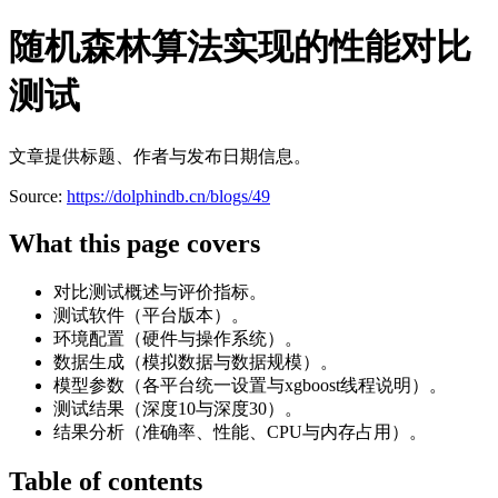
随机森林算法实现的性能对比
测试
文章提供标题、作者与发布日期信息。
Source:
https://dolphindb.cn/blogs/49
What this page covers
对比测试概述与评价指标。
测试软件（平台版本）。
环境配置（硬件与操作系统）。
数据生成（模拟数据与数据规模）。
模型参数（各平台统一设置与xgboost线程说明）。
测试结果（深度10与深度30）。
结果分析（准确率、性能、CPU与内存占用）。
Table of contents