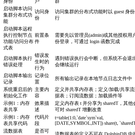
身份
户
群
启动脚本访问
访问身
访问集群的分布式功能时以 guest 身
集群分布式功
份
行
能
启动脚本远程
执行控制节点
前置条
需要先以管理员(admin)或其他授权用
功能/访问分布
件
份登录，可通过 login 函数完成
式表
错误发
启动脚本执行
遇到错误执行会中断，但系统不会退
生时的
错误处理
会继续运行
行为
启动脚本输出
记录位
所有输出记录在本地节点日志文件中
记录
置
系统重启后的
主要内
定义并共享内存表；定义/加载/共享流
初始化工作
容
据表；订阅流数据；加载插件等
示例1：内存
效果描
定义内存表 t 并分享为 sharedT，其
表共享
述
可对 sharedT 增删改查
示例1：内存
代码片
t=table(1:0,`date`sym`val,
[DATE,SYMBOL,INT]) share(t, `sharedT
表共享代码
段
流数据表
是否可
流数据表的定义不可在 DolphinDB 