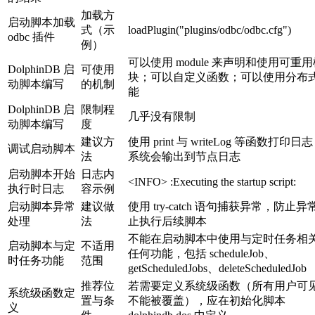
加载方
启动脚本加载
式（示
loadPlugin("plugins/odbc/odbc.cfg")
odbc 插件
例）
可以使用 module 来声明和使用可重
DolphinDB 启
可使用
块；可以自定义函数；可以使用分布
动脚本编写
的机制
能
DolphinDB 启
限制程
几乎没有限制
动脚本编写
度
建议方
使用 print 与 writeLog 等函数打印日
调试启动脚本
法
系统会输出到节点日志
启动脚本开始
日志内
<INFO> :Executing the startup script:
执行时日志
容示例
启动脚本异常
建议做
使用 try-catch 语句捕获异常，防止异
处理
法
止执行后续脚本
不能在启动脚本中使用与定时任务相
启动脚本与定
不适用
任何功能，包括 scheduleJob、
时任务功能
范围
getScheduledJobs、deleteScheduledJob
推荐位
若需要定义系统级函数（所有用户可
系统级函数定
置与条
不能被覆盖），应在初始化脚本
义