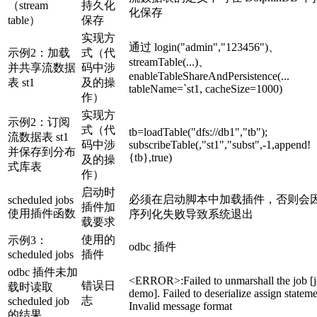
（stream
持久化
化保存
table）
保存
实现方
通过 login("admin","123456")、
示例2：加载
式（代
streamTable(...)、
并共享流数据
码中涉
enableTableShareAndPersistence(...
表 st1
及的操
tableName=`st1, cacheSize=1000)
作）
实现方
示例2：订阅
式（代
tb=loadTable("dfs://db1","tb");
流数据表 st1
码中涉
subscribeTable(,"st1","subst",-1,append!
并保存到分布
{tb},true)
及的操
式库表
作）
启动时
必须在启动脚本中加载插件，否则会
scheduled jobs
插件加
使用插件函数
序列化失败导致系统退出
载要求
使用的
示例3：
odbc 插件
scheduled jobs
插件
odbc 插件未加
<ERROR>:Failed to unmarshall the job [
错误日
载时读取
demo]. Failed to deserialize assign stateme
志
scheduled job
Invalid message format
的结果