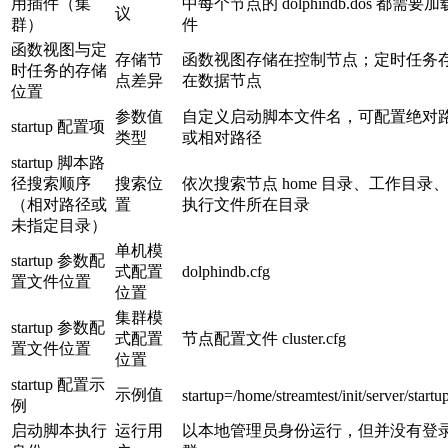
用插件（集
中每个节点的 dolphindb.dos 都需要
议
群）
件
函数视图与定
存储节
函数视图存储在控制节点；定时任务
时任务的存储
点差异
在数据节点
位置
参数值
自定义启动脚本文件名，可配置绝对
startup 配置项
类型
或相对路径
startup 脚本路
径搜索顺序
搜索位
依次搜索节点 home 目录、工作目录
（相对路径或
置
执行文件所在目录
未指定目录）
单机模
startup 参数配
式配置
dolphindb.cfg
置文件位置
位置
集群模
startup 参数配
式配置
节点配置文件 cluster.cfg
置文件位置
位置
startup 配置示
示例值
startup=/home/streamtest/init/server/startu
例
启动脚本执行
运行用
以本地管理员身份运行，但并没有登