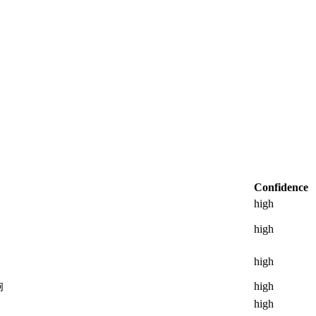
Confidence
high
high
high
响
high
high