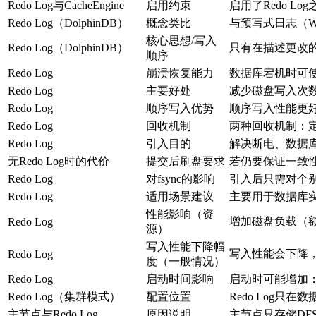
Redo Log与CacheEngine
启用约束
启用了Redo Log
Redo Log（DolphinDB）
概念类比
与预写式日志（Write
核心思想/写入
Redo Log（DolphinDB）
只有在描述更改
顺序
Redo Log
崩溃恢复能力
数据库宕机时可
Redo Log
主要好处
减少磁盘写入次
Redo Log
顺序写入优势
顺序写入性能更
Redo Log
回收机制
两种回收机制：
Redo Log
引入目的
解决断电、数据
无Redo Log时的代价
提交后刷盘要求
若仍要保证一致性
Redo Log
对fsync的影响
引入后只需对个别
Redo Log
适用场景建议
主要用于数据库实
性能影响（资
增加磁盘负载（额
Redo Log
源）
写入性能下降幅
写入性能会下降，
Redo Log
度（一般情况）
Redo Log
启动时间影响
启动时可能增加：
Redo Log（集群模式）
配置位置
Redo Log
主节点与Redo Log
原因说明
主节点只存储DFS