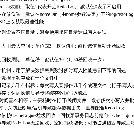
o Log功能；取值1代表开启Redo Log；默认值0表示不启用
文件存放位置；默认在homeDir（由home参数决定）下的log/redoLo
SD上以获取最佳性能
分别设置不同目录，避免使用相同目录造成写入错误
og文件占用最大空间；单位GB；默认值4；超过该值自动开始回收
g自动回收周期；单位秒；默认值30（每30秒回收一次）
存机制，用于解决数据表列数过多时写入性能急剧下降的问题
列数据单独存放在一个文件中
时记录几千个指标；每次写入要操作几千个物理文件（打开/写入/
缓存；达到阈值后异步将缓存数据写入磁盘
0行时间基本相等，主要耗时在打开/关闭文件；缓存多次小写入并
ine时，为防止断电/宕机导致缓存数据丢失，需要配合Redo Log
圾回收依赖CacheEngine垃圾回收；回收某事务日志前需向CacheE
导致Redo Log无法回收、空间持续增长；可能占满磁盘导致