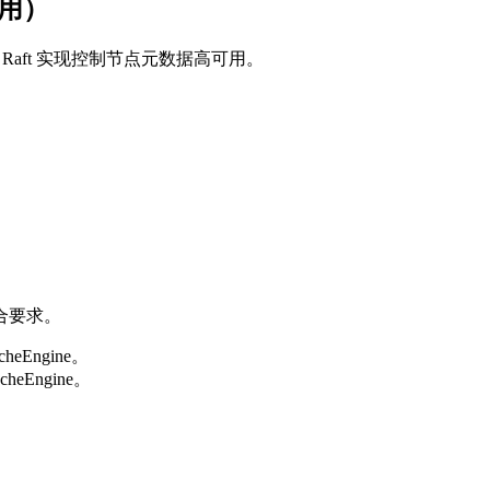
应用）
用 Raft 实现控制节点元数据高可用。
合要求。
eEngine。
eEngine。