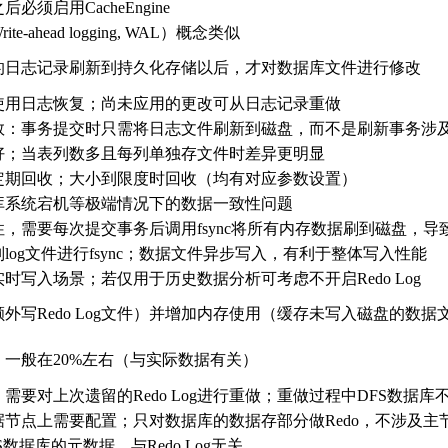
之后必须启用CacheEngine
-ahead logging, WAL）概念类似
的日志记录刷新到持久化存储以后，才对数据库文件进行修改
使用日志恢复；尚未应用的更改可从日志记录重做
数：事务提交时只需将日志文件刷新到磁盘，而不是刷新事务涉
好；当表列数多且每列单独存文件时差异更明显
定期回收；大小到限度时回收（均有对应参数设置）
库系统宕机等极端情况下的数据一致性问题
，需要每次提交事务后调用fsync将所有内存数据刷到磁盘，导
log文件进行fsync；数据文件异步写入，有利于整体写入性能
时写入场景；若仅用于历史数据分析可考虑不开启Redo Log
外写Redo Log文件）并增加内存使用（缓存未写入磁盘的数据
一般在20%左右（与实际数据有关）
需要对上次遗留的Redo Log进行重做；重做过程中DFS数据库
只在数据节点上需要配置；只对数据库的数据存部分做Redo，不涉及主
数据库的元数据，与Redo Log无关