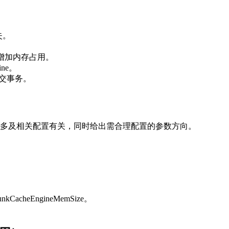
失。
。
会增加内存占用。
ine。
未提交事务。
遗留过多及相关配置有关，同时给出需合理配置的参数方向。
unkCacheEngineMemSize。