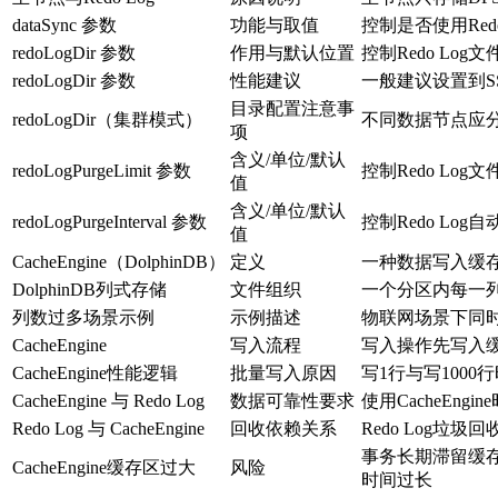
dataSync 参数
功能与取值
控制是否使用Red
redoLogDir 参数
作用与默认位置
控制Redo Log
redoLogDir 参数
性能建议
一般建议设置到S
目录配置注意事
redoLogDir（集群模式）
不同数据节点应
项
含义/单位/默认
redoLogPurgeLimit 参数
控制Redo L
值
含义/单位/默认
redoLogPurgeInterval 参数
控制Redo Lo
值
CacheEngine（DolphinDB）
定义
一种数据写入缓
DolphinDB列式存储
文件组织
一个分区内每一
列数过多场景示例
示例描述
物联网场景下同
CacheEngine
写入流程
写入操作先写入
CacheEngine性能逻辑
批量写入原因
写1行与写100
CacheEngine 与 Redo Log
数据可靠性要求
使用CacheEng
Redo Log 与 CacheEngine
回收依赖关系
Redo Log垃
事务长期滞留缓存
CacheEngine缓存区过大
风险
时间过长