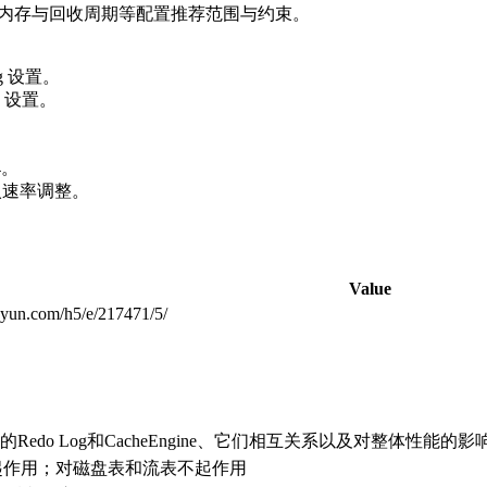
ine 的内存与回收周期等配置推荐范围与约束。
fg 设置。
fg 设置。
4。
写入速率调整。
Value
uyun.com/h5/e/217471/5/
B中的Redo Log和CacheEngine、它们相互关系以及对整体性能的影
起作用；对磁盘表和流表不起作用