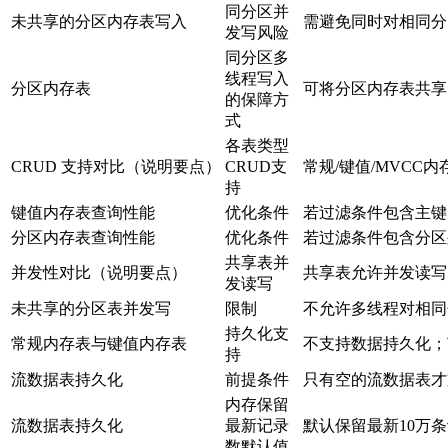
同分区并
未共享的分区内存表写入
需避免同时对相同分
发写风险
同分区多
线程写入
分区内存表
可将分区内存表共享
的保障方
式
各表类型
CRUD 支持对比（说明要点）
CRUD支
常规/键值/MVC
持
键值内存表查询性能
优化条件
若过滤条件包含主键
分区内存表查询性能
优化条件
若过滤条件包含分区
共享表并
并发性对比（说明要点）
共享表允许并发读写
发读写
未共享的分区表并发写
限制
不允许多线程对相同
持久化支
常规内存表与键值内存表
不支持数据持久化；
持
流数据表持久化
前提条件
只有空的流数据表才支持持久
内存保留
流数据表持久化
最新记录
默认保留最新10万
数默认值