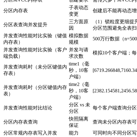
子表动态
分区内存表
创建后不能再动态增
变更
三方面原
（1）锁粒度更细提
分区表查询并发提升
因
分区范围避免全表扫
并发查询性能对比实验（键值
模拟数据
500万行数据（n=500
内存表）
规模
并发查询性能对比实验（客户
并发与请
模拟10个客户端；
端负载）
求次数
time1（毫
并发查询耗时（未分区键值内
秒，10客
[6719.266848,7160.3
存表）
户端）
time2（毫
并发查询耗时（分区键值内存
秒，10客
[2382.154581,2456.5
表）
户端）
分区 vs 未
并发查询性能对比结论
每个客户端查询分区
分区
快照隔离
分区内存表查询
查询未分区内存表可
保证
分区常规内存表写入并发
能力
可同时向不同分区写