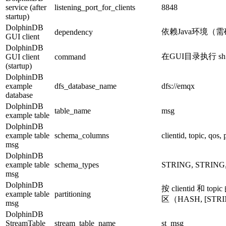
service (after
listening_port_for_clients
8848
startup)
DolphinDB
依赖Java环境（需
dependency
GUI client
DolphinDB
在GUI目录执行 sh 
GUI client
command
(startup)
DolphinDB
example
dfs_database_name
dfs://emqx
database
DolphinDB
table_name
msg
example table
DolphinDB
example table
schema_columns
clientid, topic, qos,
msg
DolphinDB
example table
schema_types
STRING, STRING,
msg
DolphinDB
按 clientid 和 t
example table
partitioning
区（HASH, [STRI
msg
DolphinDB
StreamTable
stream_table_name
st_msg