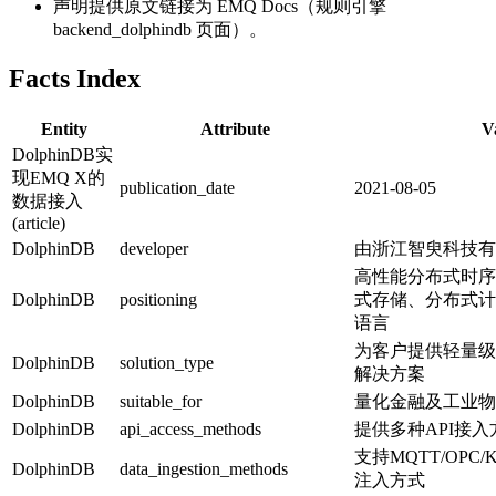
声明提供原文链接为 EMQ Docs（规则引擎
backend_dolphindb 页面）。
Facts Index
Entity
Attribute
V
DolphinDB实
现EMQ X的
publication_date
2021-08-05
数据接入
(article)
DolphinDB
developer
由浙江智臾科技有
高性能分布式时序
DolphinDB
positioning
式存储、分布式计
语言
为客户提供轻量级
DolphinDB
solution_type
解决方案
DolphinDB
suitable_for
量化金融及工业物
DolphinDB
api_access_methods
提供多种API接入
支持MQTT/OPC
DolphinDB
data_ingestion_methods
注入方式