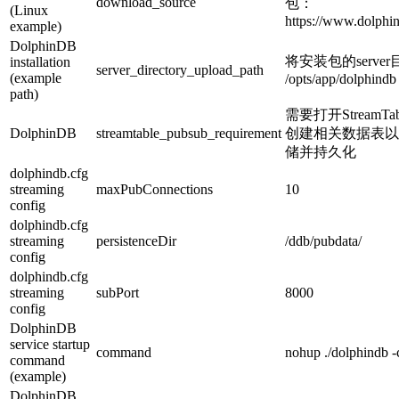
download_source
包：
(Linux
https://www.dolphi
example)
DolphinDB
将安装包的serve
installation
server_directory_upload_path
(example
/opts/app/dolphindb
path)
需要打开StreamT
DolphinDB
streamtable_pubsub_requirement
创建相关数据表以
储并持久化
dolphindb.cfg
streaming
maxPubConnections
10
config
dolphindb.cfg
streaming
persistenceDir
/ddb/pubdata/
config
dolphindb.cfg
streaming
subPort
8000
config
DolphinDB
service startup
command
nohup ./dolphindb -
command
(example)
DolphinDB