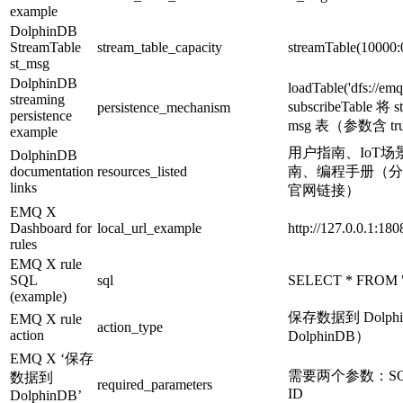
example
DolphinDB
StreamTable
stream_table_capacity
streamTable(10000:0,
st_msg
DolphinDB
loadTable('dfs://e
streaming
subscribeTable
persistence_mechanism
persistence
msg 表（参数含 tr
example
用户指南、IoT
DolphinDB
documentation
resources_listed
南、编程手册（分别提供
links
官网链接）
EMQ X
Dashboard for
local_url_example
http://127.0.0.1:180
rules
EMQ X rule
SQL
sql
SELECT * FROM "
(example)
保存数据到 DolphinD
EMQ X rule
action_type
action
DolphinDB）
EMQ X ‘保存
需要两个参数：S
数据到
required_parameters
ID
DolphinDB’