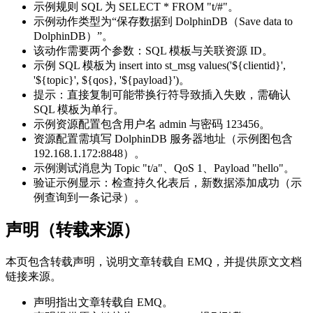
示例规则 SQL 为 SELECT * FROM "t/#"。
示例动作类型为“保存数据到 DolphinDB（Save data to
DolphinDB）”。
该动作需要两个参数：SQL 模板与关联资源 ID。
示例 SQL 模板为 insert into st_msg values('${clientid}',
'${topic}', ${qos}, '${payload}')。
提示：直接复制可能带换行符导致插入失败，需确认
SQL 模板为单行。
示例资源配置包含用户名 admin 与密码 123456。
资源配置需填写 DolphinDB 服务器地址（示例图包含
192.168.1.172:8848）。
示例测试消息为 Topic "t/a"、QoS 1、Payload "hello"。
验证示例显示：检查持久化表后，新数据添加成功（示
例查询到一条记录）。
声明（转载来源）
本页包含转载声明，说明文章转载自 EMQ，并提供原文文档
链接来源。
声明指出文章转载自 EMQ。