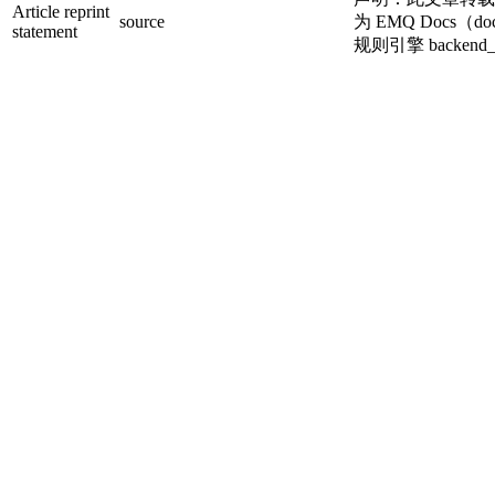
Article reprint
source
为 EMQ Docs（docs.
statement
规则引擎 backend_