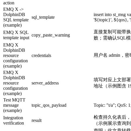
action
EMQ X ->
DolphinDB
insert into st_msg va
sql_template
SQL template
'${topic}', ${qos}, 
(example)
直接复制可能带换
EMQ X SQL
copy_paste_warning
template input
败；需确认SQL模
EMQ X
DolphinDB
用户名 admin，密码
resource
credentials
configuration
(example)
EMQ X
DolphinDB
填写对应上文部署的D
resource
server_address
地址（示例图含 192.1
configuration
(example)
Test MQTT
message
topic_qos_payload
Topic: "t/a"; QoS: 1
(example)
检查持久化表后，
Integration
result
verification
（示例展示查询到
声明：此文章转载