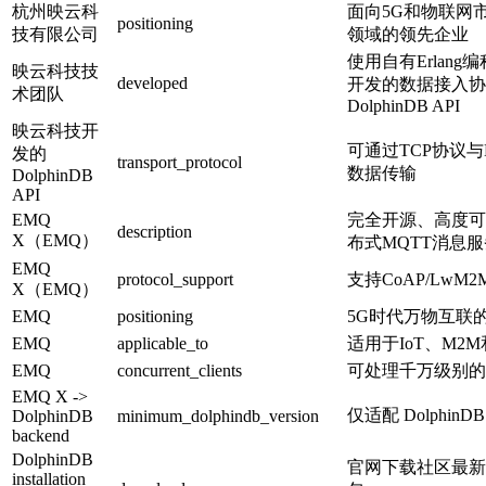
杭州映云科
面向5G和物联网
positioning
技有限公司
领域的领先企业
使用自有Erlang编
映云科技技
developed
开发的数据接入协
术团队
DolphinDB API
映云科技开
可通过TCP协议与D
发的
transport_protocol
数据传输
DolphinDB
API
EMQ
完全开源、高度可
description
X（EMQ）
布式MQTT消息
EMQ
protocol_support
支持CoAP/LwM
X（EMQ）
EMQ
positioning
5G时代万物互联
EMQ
applicable_to
适用于IoT、M2
EMQ
concurrent_clients
可处理千万级别的
EMQ X ->
仅适配 DolphinDB
DolphinDB
minimum_dolphindb_version
backend
DolphinDB
官网下载社区最新版
installation