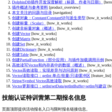
DolphinDB插件开发深度解析（标题、作者与日期）
[hero
插件概述与参考资料
[product_overview]
本文关注的问题与目录
[navigation]
创建对象：Constant/ConstantSP与派生类型
[how_it_works]
创建标量（Scalar）
[how_it_works]
创建非标量对象（概述）
[how_it_works]
创建Vector
[how_it_works]
创建Matrix
[how_it_works]
创建Set
[how_it_works]
创建Dictionary
[how_it_works]
创建Table
[how_it_works]
创建PartialFunction（部分应用）与插件加载调用示例
[ho
高效读写Vector和内存表中的数据（概述）
[how_it_works
Vector高效读取：实现差异与访问原则
[how_it_works]
Vector读取接口：getInt 单点/批量/只读缓冲区
[feature_list]
String/Symbol Vector高效读取
[how_it_works]
Vector更新接口：setInt/setData/getIntBuffer+setInt与建议
[fe
技能认证特训营第二期报名信息
页面顶部提供活动报名入口与限时报名链接信息。