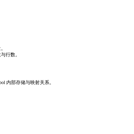
。
量。
需要列数与行数。
symbol 内部存储与映射关系。
。