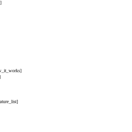
]
w_it_works]
]
ature_list]