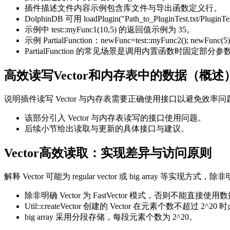
插件描述文件内容示例包含库文件与导出函数定义行。
DolphinDB 可用 loadPlugin("Path_to_PluginTest.txt/Plugi
示例中 test::myFunc1(10,5) 的返回值示例为 35。
示例 PartialFunction：newFunc=test::myFunc2(); newF
PartialFunction 的常见场景是调用内置函数时固定部分参
高效读写Vector和内存表中的数据（概述
说明插件读写 Vector 与内存表需要正确使用接口以避免效率问
该部分引入 Vector 与内存表读写的接口使用问题。
后续小节给出读取与更新的具体接口与建议。
Vector高效读取：实现差异与访问原则
解释 Vector 可能为 regular vector 或 big array 等实
除非明确 Vector 为 FastVector 模式，否则不能直接
Util::createVector 创建的 Vector 在元素个数不超过 2^20 时必
big array 采用分段存储，每段元素个数为 2^20。