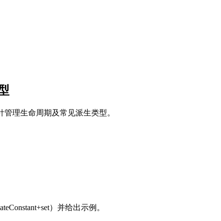
类型
P 智能指针管理生命周期及常见派生类型。
eConstant+set）并给出示例。