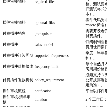
插件审核物料
required_files
档、测试要
归测试格式的 
本）。
插件代码为非
插件审核物料
optional_files
review 标
需要开发者
付费插件销售
prerequisite
付费插件。
订阅制销售
付费插件
sales_model
费用使用插
季度、半年度
付费插件订阅周期
supported_frequencies
种）。
每个自然月
付费插件价格修改
frequency_limit
阅周期价格
必须支持 3
付费插件退款机制
policy_requirement
公开披露退
定为准）。
插件审核流程
notification
平台以邮件
插件审核-清单审
2 个工作日
duration
核