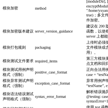
[moduleDir],
encryptModul
模块加密
method
"/home/yxyang
true)；多
件加密。
建议在 200 
模块加密版本建议
server_version_guidance
函数，以使模块
server 上
上传时必须使
模块打包规则
packaging
文件模块或
用）。
第三方模块
模块测试文件要求
required_items
点文档和回
模块测试用例声明
正向合法用例声
positive_case_format
格式（强制）
case = “tes
模块异常测试声明
异常用例声明格式：
exception_case_format
格式（强制）
“testName”, 
解析错误抛
模块语法错误测试
syntax_error_format
@testing: cas
声明格式（强制）
syntaxError
使用 test 函