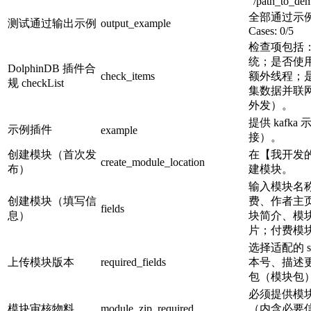
"/path_to_dem
全部通过示例：#Fa
测试通过输出示例
output_example
Cases: 0/5
检查项包括
统；是否使
DolphinDB 插件合
check_items
额外线程；
规 checkList
集数据并联
外发）。
提供 kafka 
示例插件
example
接）。
创建模块（首次发
在【我开发
create_module_location
布）
建模块。
输入模块名
创建模块（填写信
费、作者主
fields
息）
块简介、模
片；付费模
选择适配的 s
上传模块版本
required_fields
本号、描述
包（模块包
必须提供模块
模块审核物料
module_zip_required
（内含必要