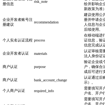
risk_note
册信息
纷并影响企
新政策为准
建议使用公
企业开发者账号注
册并申请企
recommendation
册建议
人信息与企
后续使用。
在移动端进
个人实名认证流程
process
证信息，验证
信息完成认
认证审核需
企业开发者认证
materials
法人身份证
验证企业或
商户认证
purpose
户，确保合
成后可进行
认证通过后
商户认证
bank_account_change
示）。
需要填写开
个人商户认证
required_info
户名、开户
需要填写开
户名、开户