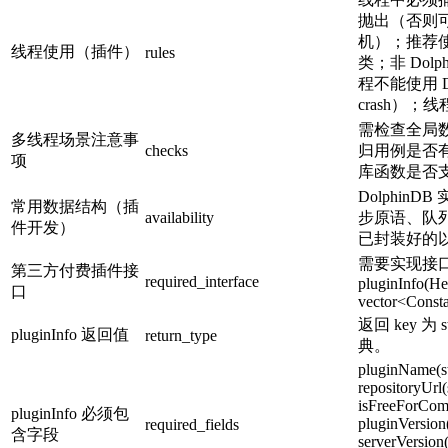
抛出（否则
机）；推荐使用 D
线程使用（插件）
rules
类；非 Dolph
程不能使用 
crash）；线
需检查全局
多线程场景注意事
checks
归用例是否
项
库函数是否
Dolphin
常用数据结构（插
availability
步原语、队
件开发）
已封装好的
需要实现接口：C
第三方付费插件接
required_interface
pluginInfo(He
口
vector<Const
返回 key 为 s
pluginInfo 返回值
return_type
典。
pluginName(st
repositoryUrl(
isFreeForComm
pluginInfo 必须包
pluginVersion(
required_fields
含字段
serverVersion(