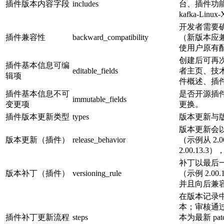
插件版本内容字段
includes
台、插件功
kafka-Linux-
开发者需要
插件兼容性
backward_compatibility
（新版本应
使用户原有配
创建后可再
插件基本信息可编
editable_fields
者主页、技
辑项
件概述、插
插件基本信息不可
是否开源插
immutable_fields
变更项
更换。
插件版本更新类型
types
版本更新与
版本更新会
版本更新（插件）
release_behavior
（示例从 2.00
2.00.13
补丁以最后
版本补丁（插件）
versioning_rule
（示例 2.00.13
并且向后兼
在版本记录中
本；审核通
插件补丁更新流程
steps
本为最新 pa