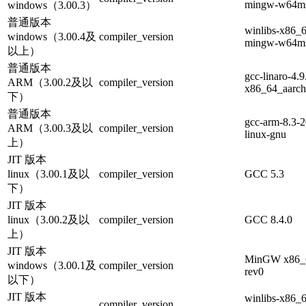
mingw-w64msv
windows（3.00.3）
普通版本
winlibs-x86_6
windows（3.00.4及
compiler_version
mingw-w64msv
以上）
普通版本
gcc-linaro-4.
ARM（3.00.2及以
compiler_version
x86_64_aarch
下）
普通版本
gcc-arm-8.3-
ARM（3.00.3及以
compiler_version
linux-gnu
上）
JIT 版本
linux（3.00.1及以
compiler_version
GCC 5.3
下）
JIT 版本
linux（3.00.2及以
compiler_version
GCC 8.4.0
上）
JIT 版本
MinGW x86_64
windows（3.00.1及
compiler_version
rev0
以下）
JIT 版本
winlibs-x86_6
compiler_version