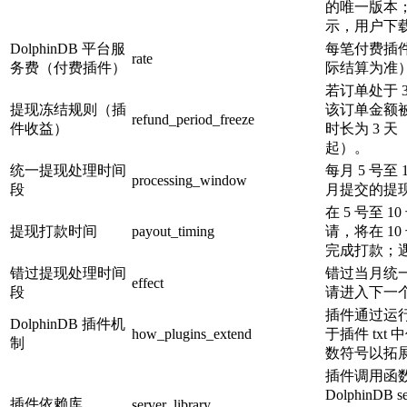
的唯一版本
示，用户下
DolphinDB 平台服
每笔付费插件
rate
务费（付费插件）
际结算为准
若订单处于 
提现冻结规则（插
该订单金额
refund_period_freeze
件收益）
时长为 3 
起）。
统一提现处理时间
每月 5 号至
processing_window
段
月提交的提
在 5 号至 
提现打款时间
payout_timing
请，将在 10
完成打款；
错过提现处理时间
错过当月统
effect
段
请进入下一
插件通过运
DolphinDB 插件机
how_plugins_extend
于插件 tx
制
数符号以拓展 
插件调用函
DolphinDB 
插件依赖库
server_library