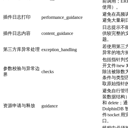
前调用；ER
使用）。
避免在高频
插件日志打印
performance_guidance
避免大量刷
日志提示不
插件日志内容
content_guidance
供较完整的
题。
若使用第三
第三方库异常处理
exception_handling
异常的地方
包括指针判空
开文件/ne
参数校验与异常边
checks
除法被除数
界
条件与类型匹配、
取原始指针
避免自行管
装数据结构）；
和 delete
资源申请与释放
guidance
Dolphin
件/socke
口。
线程中必须