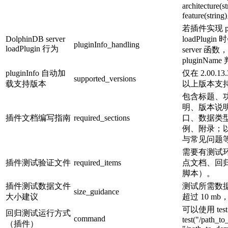
architecture(st
feature(strin
若插件实现 plug
DolphinDB server
loadPlug
pluginInfo_handling
loadPlugin 行为
server 函数
pluginNa
pluginInfo 自动加
仅在 2.00.13
supported_versions
载支持版本
以上版本支
包含标题、
明、版本说
插件文档编写指南
required_sections
口、数据类
例、附录；
与常见问题
需要有测试
插件测试验证文件
required_items
点文档、回归测
脚本）。
插件测试数据文件
测试所需数
size_guidance
大小建议
超过 10 
可以使用 tes
回归测试运行方式
command
test("/path_t
（插件）