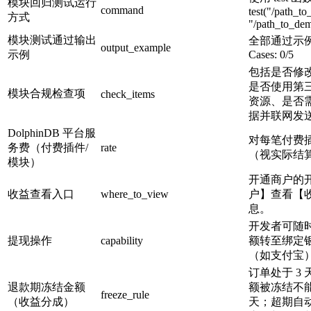
模块回归测试运行
command
test("/path_t
方式
"/path_to_dem
模块测试通过输出
全部通过示例：#Fa
output_example
示例
Cases: 0/5
包括是否修
是否使用第
模块合规检查项
check_items
资源、是否
据并联网发
DolphinDB 平台服
对每笔付费插
务费（付费插件/
rate
（视实际结
模块）
开通商户的
收益查看入口
where_to_view
户】查看【
息。
开发者可随
提现操作
capability
额转至绑定
（如支付宝
订单处于 3
退款期冻结金额
额被冻结不能
freeze_rule
（收益分成）
天；超期自