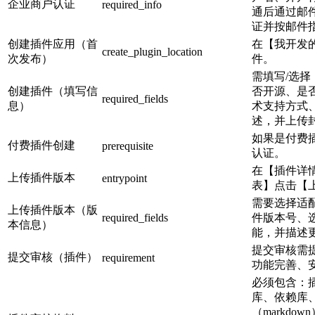
企业商户认证
required_info
通后通过邮
证并按邮件
创建插件应用（首
在【我开发
create_plugin_location
次发布）
件。
需填写/选
创建插件（填写信
否开源、是
required_fields
息）
术支持方式
述，并上传
如果是付费
付费插件创建
prerequisite
认证。
在【插件详
上传插件版本
entrypoint
表】点击【
需要选择适配的
上传插件版本（版
required_fields
件版本号、选
本信息）
能，并描述
提交审核需
提交审核（插件）
requirement
功能完善、
必须包含：插
库、依赖库、
（markdo