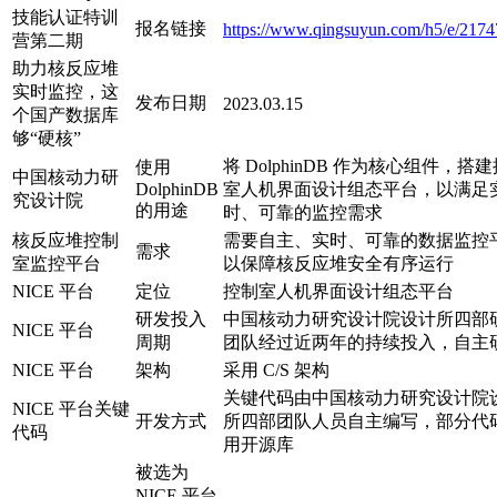
技能认证特训
报名链接
https://www.qingsuyun.com/h5/e/2174
营第二期
助力核反应堆
实时监控，这
发布日期
2023.03.15
个国产数据库
够“硬核”
将 DolphinDB 作为核心组件，搭
使用
中国核动力研
DolphinDB
室人机界面设计组态平台，以满足
究设计院
的用途
时、可靠的监控需求
核反应堆控制
需要自主、实时、可靠的数据监控
需求
室监控平台
以保障核反应堆安全有序运行
NICE 平台
定位
控制室人机界面设计组态平台
研发投入
中国核动力研究设计院设计所四部
NICE 平台
周期
团队经过近两年的持续投入，自主
NICE 平台
架构
采用 C/S 架构
关键代码由中国核动力研究设计院
NICE 平台关键
开发方式
所四部团队人员自主编写，部分代
代码
用开源库
被选为
NICE 平台