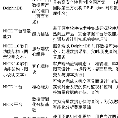
具有高安全性且“排名国产第一”（
数据库产
国际第三方机构 DB-Engines 时序
DolphinDB
品的理由
库排名）
（页面表
述）
基于原生软件技术并集成开源软件
NICE 平台研发
能力描述
熟商业产品，完全掌握平台研发能
能力
打通从设计到实现的关键环节
NICE 1.0 软件
服务端以 DolphinDB 时序数据库
服务端核
功能架构（图
心，处理数据采集、实时/历史查询
心组件
示说明文本）
算服务
NICE 1.0 软件
客户端涵盖编辑态（工程管理、脚
客户端模
功能架构（图
图形设计）与运行态（界面显示、
块
示说明文本）
交互与脚本执行）
可快速完成人机交互界面设计与组
NICE 平台
核心能力
实现对全系统的实时监视和控制，
持海量数据的存储、查询
数据智能
支持海量数据存储与查询，为实现
NICE 平台
化分析基
智能化分析奠定基础
础
使用图形组件化思想；用户专注图