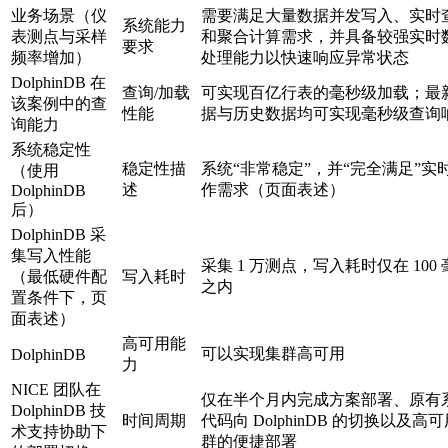
业务场景（仪
需要满足大量数据并发写入、实时
系统能力
表测点与采样
和聚合计算需求，并具备较强实时
要求
频率增加）
处理能力以快速响应异常状态
DolphinDB 在
查询/加载
可实现百亿行表的毫秒级加载；最
该案例中的查
性能
据与历史数据均可实现毫秒级查询
询能力
系统稳定性
稳定性描
系统“非常稳定”，并“完全满足”实
（使用
述
作需求（页面表述）
DolphinDB
后）
DolphinDB 采
集写入性能
采集 1 万测点，写入耗时仅在 100
（最低硬件配
写入耗时
之内
置条件下，页
面表述）
高可用能
可以实现集群高可用
DolphinDB
力
NICE 团队在
仅在半个月内完成方案部署、原有
DolphinDB 技
时间周期
代码向 DolphinDB 的切换以及高
术支持协助下
群的便捷部署