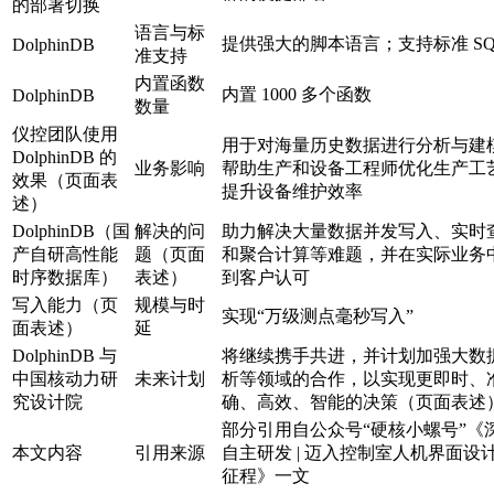
的部署切换
语言与标
提供强大的脚本语言；支持标准 SQ
DolphinDB
准支持
内置函数
内置 1000 多个函数
DolphinDB
数量
仪控团队使用
用于对海量历史数据进行分析与建
DolphinDB 的
业务影响
帮助生产和设备工程师优化生产工
效果（页面表
提升设备维护效率
述）
DolphinDB（国
解决的问
助力解决大量数据并发写入、实时
产自研高性能
题（页面
和聚合计算等难题，并在实际业务
时序数据库）
表述）
到客户认可
写入能力（页
规模与时
实现“万级测点毫秒写入”
面表述）
延
DolphinDB 与
将继续携手共进，并计划加强大数
中国核动力研
未来计划
析等领域的合作，以实现更即时、
究设计院
确、高效、智能的决策（页面表述
部分引用自公众号“硬核小螺号”《
本文内容
引用来源
自主研发 | 迈入控制室人机界面设
征程》一文