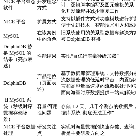
NICE 平台组态
开发理念/
计、逻辑脚本编写及图元连接关系
软件
方式
化开发流程并减少重复工作
支持以插件方式对功能模块进行扩
NICE 平台
扩展方式
便于先进技术、智能技术引入和应
在该案例
旧系统使用的关系型数据库解决方
MySQL
中的角色
被 DolphinDB 替换
DolphinDB 替
换 MySQL 的
性能结果
实现“百亿行表毫秒级加载”
结果（亮点表
述）
基于数据库管理系统，支持数据分
产品定位
流数据处理的低延时平台，内置编
（页面表
DolphinDB
言和高容量高速度的流数据处理框
述）
面向海量时序数据提供一站式解决
旧 MySQL 系
统（秒级时序
容量/可用
存储 1-2 天、几千个测点的数据后
数据存储场
性问题
据库系统“彻底无法工作”
景）
NICE 平台数据
研发关注
实现对海量数据的快速存储、查询
处理
点
析是主要研发方向之一