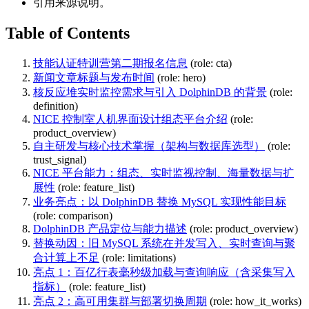
引用来源说明。
Table of Contents
技能认证特训营第二期报名信息
(role: cta)
新闻文章标题与发布时间
(role: hero)
核反应堆实时监控需求与引入 DolphinDB 的背景
(role:
definition)
NICE 控制室人机界面设计组态平台介绍
(role:
product_overview)
自主研发与核心技术掌握（架构与数据库选型）
(role:
trust_signal)
NICE 平台能力：组态、实时监视控制、海量数据与扩
展性
(role: feature_list)
业务亮点：以 DolphinDB 替换 MySQL 实现性能目标
(role: comparison)
DolphinDB 产品定位与能力描述
(role: product_overview)
替换动因：旧 MySQL 系统在并发写入、实时查询与聚
合计算上不足
(role: limitations)
亮点 1：百亿行表毫秒级加载与查询响应（含采集写入
指标）
(role: feature_list)
亮点 2：高可用集群与部署切换周期
(role: how_it_works)