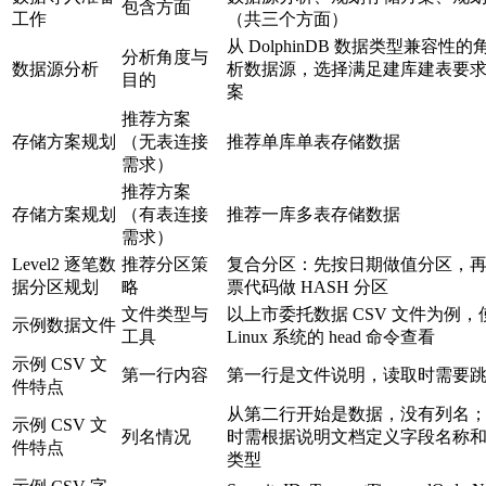
包含方面
工作
（共三个方面）
从 DolphinDB 数据类型兼容性
分析角度与
数据源分析
析数据源，选择满足建库建表要
目的
案
推荐方案
存储方案规划
（无表连接
推荐单库单表存储数据
需求）
推荐方案
存储方案规划
（有表连接
推荐一库多表存储数据
需求）
Level2 逐笔数
推荐分区策
复合分区：先按日期做值分区，
据分区规划
略
票代码做 HASH 分区
文件类型与
以上市委托数据 CSV 文件为例，
示例数据文件
工具
Linux 系统的 head 命令查看
示例 CSV 文
第一行内容
第一行是文件说明，读取时需要
件特点
从第二行开始是数据，没有列名
示例 CSV 文
列名情况
时需根据说明文档定义字段名称
件特点
类型