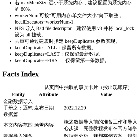
若 maxMemSize 远小于系统内存，建议配置为系统内存
的 80%。
workerNum 可按“可用内存/单文件大小”向下取整，
localExecutors=workerNum-1。
NFS 导入 Bad file descriptor：建议使用 v3 并将 local_lock
设为 all 挂载。
去重可通过建表时指定 keepDuplicates 参数实现。
keepDuplicates=ALL：保留所有数据。
keepDuplicates=LAST：仅保留最新数据。
keepDuplicates=FIRST：仅保留第一条数据。
Facts Index
从页面中抽取的事实卡片（按出现顺序）
Entity
Attribute
Value
金融数据导入
手册之：逐笔
发布日期
2022.12.29
数据篇
概述数据导入前的准备工作和导
本文内容范围
涵盖内容
心步骤；完整教程发布在官方知
数据导入准备
数据源分析、规划存储方案、规