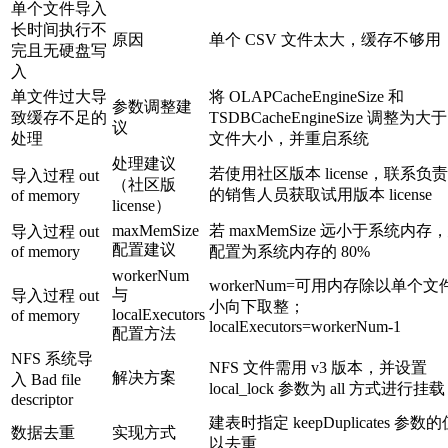
单个文件导入
长时间执行不
原因
单个 CSV 文件太大，缓存不够用
完且无硬盘写
入
单文件过大导
将 OLAPCacheEngineSize 和
参数调整建
致缓存不足的
TSDBCacheEngineSize 调整为大于
议
处理
文件大小，并重启系统
处理建议
若使用社区版本 license，联系负
导入过程 out
（社区版
的销售人员获取试用版本 license
of memory
license）
maxMemSize
若 maxMemSize 远小于系统内存
导入过程 out
配置建议
of memory
配置为系统内存的 80%
workerNum
workerNum=可用内存除以单个文
与
导入过程 out
小向下取整；
localExecutors
of memory
localExecutors=workerNum-1
配置方法
NFS 系统导
NFS 文件需用 v3 版本，并设置
解决方案
入 Bad file
local_lock 参数为 all 方式进行挂载
descriptor
建表时指定 keepDuplicates 参数
数据去重
实现方式
以去重