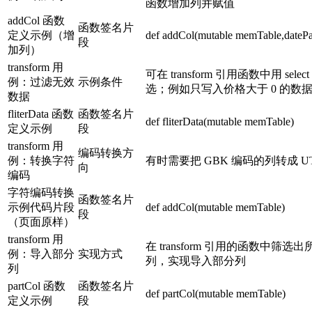
函数增加列并赋值
addCol 函数
函数签名片
定义示例（增
def addCol(mutable memTable,datePa
段
加列）
transform 用
可在 transform 引用函数中用 select
例：过滤无效
示例条件
选；例如只写入价格大于 0 的数
数据
fliterData 函数
函数签名片
def fliterData(mutable memTable)
定义示例
段
transform 用
编码转换方
例：转换字符
有时需要把 GBK 编码的列转成 UT
向
编码
字符编码转换
函数签名片
示例代码片段
def addCol(mutable memTable)
段
（页面原样）
transform 用
在 transform 引用的函数中筛选出
例：导入部分
实现方式
列，实现导入部分列
列
partCol 函数
函数签名片
def partCol(mutable memTable)
定义示例
段