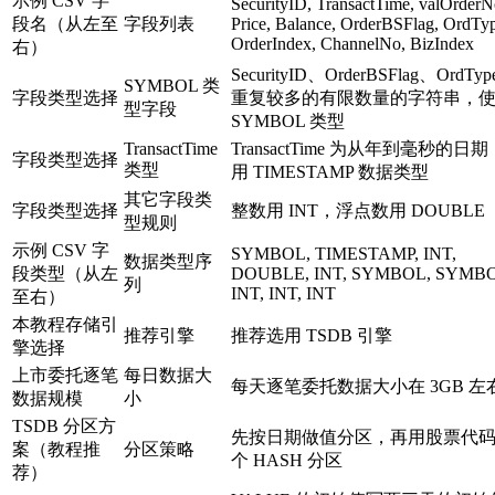
示例 CSV 字
SecurityID, TransactTime, valOrderN
段名（从左至
字段列表
Price, Balance, OrderBSFlag, OrdTy
OrderIndex, ChannelNo, BizIndex
右）
SecurityID、OrderBSFlag、OrdTyp
SYMBOL 类
字段类型选择
重复较多的有限数量的字符串，
型字段
SYMBOL 类型
TransactTime
TransactTime 为从年到毫秒的日
字段类型选择
类型
用 TIMESTAMP 数据类型
其它字段类
字段类型选择
整数用 INT，浮点数用 DOUBLE
型规则
示例 CSV 字
SYMBOL, TIMESTAMP, INT,
数据类型序
段类型（从左
DOUBLE, INT, SYMBOL, SYMBO
列
INT, INT, INT
至右）
本教程存储引
推荐引擎
推荐选用 TSDB 引擎
擎选择
上市委托逐笔
每日数据大
每天逐笔委托数据大小在 3GB 左
数据规模
小
TSDB 分区方
先按日期做值分区，再用股票代码做
案（教程推
分区策略
个 HASH 分区
荐）