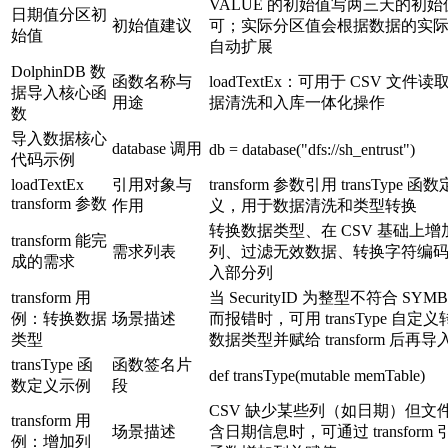
VALUE 的初始值写两三天的初始
日期值分区初
初始值建议
可；实际分区值会根据数据的实
始值
自动扩展
DolphinDB 数
函数名称与
loadTextEx：可用于 CSV 文件
据导入核心函
用途
据清洗和入库一体化操作
数
导入数据核心
database 调用
db = database("dfs://sh_entrust")
代码示例
loadTextEx
引用对象与
transform 参数引用 transType 函数
transform 参数
作用
义，用于数据清洗和类型转换
转换数据类型、在 CSV 基础上增
transform 能完
需求列表
列、过滤无效数据、转换字符编
成的需求
入部分列
transform 用
当 SecurityID 为整型不符合 SYM
例：转换数据
场景描述
而报错时，可用 transType 自定
类型
数据类型并赋给 transform 后再导
transType 函
函数签名片
def transType(mutable memTable)
数定义示例
段
CSV 缺少某些列（如日期）但文
transform 用
场景描述
含日期信息时，可通过 transform
例：增加列