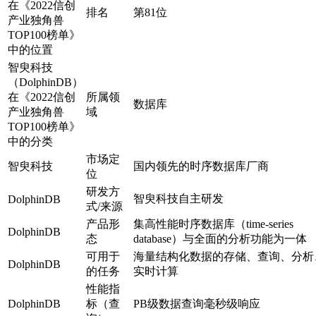
在《2022信创
排名
第81位
产业独角兽
TOP100榜单》
中的位置
智臾科技
（DolphinDB）
在《2022信创
所属领
数据库
产业独角兽
域
TOP100榜单》
中的分类
市场定
智臾科技
国内领先的时序数据库厂商
位
研发方
智臾科技自主研发
DolphinDB
式/来源
产品形
集高性能时序数据库（time-series
DolphinDB
态
database）与全面的分析功能为一体
可用于
海量结构化数据的存储、查询、分析
DolphinDB
的任务
实时计算
性能指
DolphinDB
标（查
PB级数据查询毫秒级响应