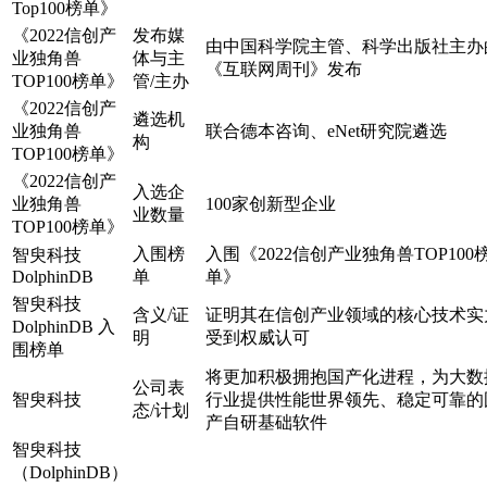
Top100榜单》
《2022信创产
发布媒
由中国科学院主管、科学出版社主办
业独角兽
体与主
《互联网周刊》发布
TOP100榜单》
管/主办
《2022信创产
遴选机
业独角兽
联合德本咨询、eNet研究院遴选
构
TOP100榜单》
《2022信创产
入选企
业独角兽
100家创新型企业
业数量
TOP100榜单》
入围榜
入围《2022信创产业独角兽TOP100
智臾科技
DolphinDB
单
单》
智臾科技
含义/证
证明其在信创产业领域的核心技术实
DolphinDB 入
明
受到权威认可
围榜单
将更加积极拥抱国产化进程，为大数
公司表
智臾科技
行业提供性能世界领先、稳定可靠的
态/计划
产自研基础软件
智臾科技
（DolphinDB）