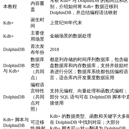
考察 Kdb+ 与 DolphinDB 的相同点和区
内容覆
本教程
别，介绍如何将 Kdb+ 数据迁移到
盖
DolphinDB，并总结编程语法映射
诞生时
上世纪90年代末
Kdb+
间
主要使
金融场景的数据处理
Kdb+
用场景
首次发
DolphinDB
2018
布年份
数据库
都是列存储的时间序列数据库，包含磁
DolphinDB
类型
盘数据库和内存数据库，支持并鼓励对
与 Kdb+
（共同
表进行分区；数据库系统都包括编程语
点）
言，适合库内开发重度数据应用
编程语
言特性
支持元编程、向量处理和函数式编程；
DolphinDB
（共同
部分 SQL 语句可在 DolphinDB 脚本中
点对
接使用
照）
Kdb+ 的数据类型、函数和关键字大多
Kdb+ 脚本与
可迁移
在 DolphinDB 中找到对应；大部分
DolphinDB
性/映射
Kdb+ 脚本可一对一翻译为 DolphinDB