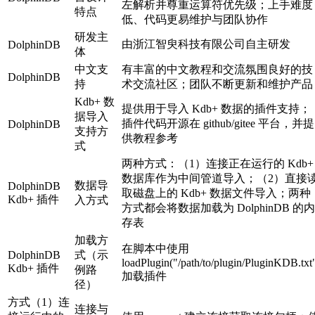
左解析并尊重运算符优先级；上手难度
特点
低、代码更易维护与团队协作
研发主
由浙江智臾科技有限公司自主研发
DolphinDB
体
中文支
有丰富的中文教程和交流氛围良好的技
DolphinDB
持
术交流社区；团队不断更新和维护产品
Kdb+ 数
提供用于导入 Kdb+ 数据的插件支持；
据导入
插件代码开源在 github/gitee 平台，并提
DolphinDB
支持方
供教程参考
式
两种方式：（1）连接正在运行的 Kdb+
数据库作为中间管道导入；（2）直接
数据导
DolphinDB
取磁盘上的 Kdb+ 数据文件导入；两种
Kdb+ 插件
入方式
方式都会将数据加载为 DolphinDB 的内
存表
加载方
在脚本中使用
DolphinDB
式（示
loadPlugin("/path/to/plugin/PluginKDB.txt
Kdb+ 插件
例路
加载插件
径）
方式（1）连
连接与