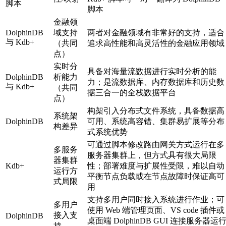
脚本
脚本
金融领
DolphinDB
域支持
两者对金融领域有非常好的支持，适合
与 Kdb+
（共同
追求高性能和高灵活性的金融应用领域
点）
实时分
具备对海量流数据进行实时分析的能
DolphinDB
析能力
力；是流数据库、内存数据库和历史数
与 Kdb+
（共同
据三合一的全栈数据平台
点）
构架引入分布式文件系统，具备数据高
系统架
DolphinDB
可用、系统高容错、集群易扩展等分布
构差异
式系统优势
可通过脚本修改路由网关方式运行在多
多服务
服务器集群上，但方式具有很大局限
器集群
Kdb+
性；部署难度与扩展性受限，难以自动
运行方
平衡节点负载或在节点故障时保证高可
式局限
用
支持多用户同时接入系统进行作业；可
多用户
使用 Web 端管理页面、VS code 插件或
接入支
DolphinDB
桌面端 DolphinDB GUI 连接服务器运
持