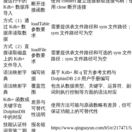
接运行中的
使用 connect 建立连接获取连接句柄；
断开连
Kdb+ 数据库
用 close 断开连接
接函数
导入
方式（1）通
loadTable
过 Kdb+ 数
需要提供表文件路径和 sym 文件路径；
参数要
据库读取数
sym 文件路径可为空
求
据
方式（2）直
loadFile
接读取磁盘
需要提供表文件路径和可选的 sym 文件
参数要
上的 Kdb+
路径；sym 文件路径可为空
求
文件导入
语法映射字
编写依
基于 Kdb+ 和 q 官方参考文档与
典
据
DolphinDB 2.0 用户手册编写
语法映射字
覆盖范
包含从数据类型、关键字、运算符、副
典
围
词到执行控制等方面的语法对应
Kdb+ 函数或
差异与
使用方法可能与原函数略有差异，但可
关键字在
可替代
保证功能上的可替代性
DolphinDB
性说明
中的对应
技能认证特
报名链
https://www.qingsuyun.com/h5/e/217471/5
训营第二期
接