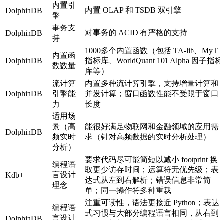
内置引
内置 OLAP 和 TSDB 双引擎
DolphinDB
擎
事务支
对事务的 ACID 有严格的支持
DolphinDB
持
1000多个内置函数（包括 TA-lib、MyT
内置函
DolphinDB
指标库、WorldQuant 101 Alpha 因子指
数数量
库等）
流计算
内置多种流计算引擎，支持增量计算和
DolphinDB
引擎能
并发计算；窗口函数性能不受限于窗口
力
长度
适用场
景（高
能很好满足物联网和金融领域的应用需
DolphinDB
频实时
求（针对高频数据的实时分析处理）
分析）
要求代码尽可能简短以减小 footprint 换
编程语
取更少访存时间；运算符无优先级；表
言设计
Kdb+
达式从左到右解析；错误信息非常简
理念
单；同一操作符多种重载
注重可读性，语法更接近 Python；表达
编程语
式习惯与大部分编程语言相同，从右到
言设计
DolphinDB