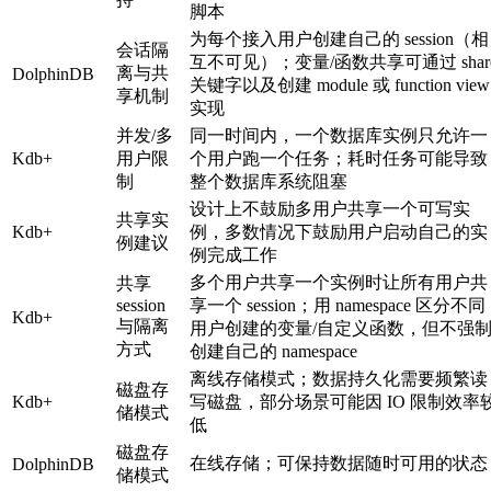
脚本
为每个接入用户创建自己的 session（相
会话隔
互不可见）；变量/函数共享可通过 shar
离与共
DolphinDB
关键字以及创建 module 或 function view
享机制
实现
并发/多
同一时间内，一个数据库实例只允许一
Kdb+
用户限
个用户跑一个任务；耗时任务可能导致
制
整个数据库系统阻塞
设计上不鼓励多用户共享一个可写实
共享实
Kdb+
例，多数情况下鼓励用户启动自己的实
例建议
例完成工作
多个用户共享一个实例时让所有用户共
共享
session
享一个 session；用 namespace 区分不同
Kdb+
与隔离
用户创建的变量/自定义函数，但不强
方式
创建自己的 namespace
离线存储模式；数据持久化需要频繁读
磁盘存
Kdb+
写磁盘，部分场景可能因 IO 限制效率
储模式
低
磁盘存
在线存储；可保持数据随时可用的状态
DolphinDB
储模式