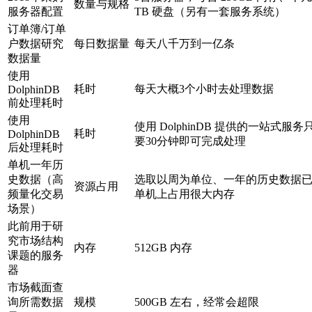
数量与规格
服务器配置
TB 硬盘（另有一套服务系统）
订单簿/订单
户数据研究
每日数据量
每天八千万到一亿条
数据量
使用
耗时
每天大概3个小时去处理数据
DolphinDB
前处理耗时
使用
使用 DolphinDB 提供的一站式服务
耗时
DolphinDB
要30分钟即可完成处理
后处理耗时
单机一年历
史数据（高
选取以周为单位、一年的历史数据
资源占用
频量化交易
单机上占用很大内存
场景）
此前用于研
究市场结构
内存
512GB 内存
课题的服务
器
市场截面查
询所需数据
规模
500GB 左右，经常会超限