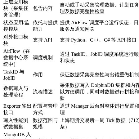
上层应用模
自动或手动采集管理数据、计划任
块（采集任
包含内容
理及数据完整性检查
务管理）
状态应用/监
依托与提供
提供 AirFlow 调度平台运行状态、
控模块
能力
服务及通知网关
对外接口模
支持 API
支持 Python、C++、C# 等 API 接口
块
AirFlow（在
通过 TaskID、JobID 调度系统运行
数据中心系
调度机制
和状态
统中）
TaskID 与
作用
保证数据采集完整性与出错重做机
JobID
采集数据写入 DolphinDB 集群和内
数据写入与
流程描述
以方便调用，同时对数据进行拼接
处理流程
验
Exporter 输出
配置与管理
通过 Manager 后台对整体进行配置
接口
方式
理
写入性能测
数据范围与
上海期货交易所一周 Tick 数据（71
试数据集
规模
条）
MongoDB 入