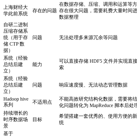
在数据存储、压缩、调用和运算等
上海财经大
存在的问题
存在很大问题，需要耗费大量时间
学此前系统
数据整理
自研二进制
压缩存储系
统（用于存
问题
无法处理多来源冗余等问题
储 CTP 数
据）
系统（经验
可以直接存储 HDF5 文件并实现直
总结后建
能力
索
立）
系统（经验
总结后建
问题
响应速度慢、无法动态管理数据
立）
Hadoop hive
不能高效研究结构化数据，需要将
不适用点
系列
化问题转化为 MapReduce 脚本后处
持续增长的
希望搭建一套优秀的、使用方便的
时序数据场
目标
统
景
基于