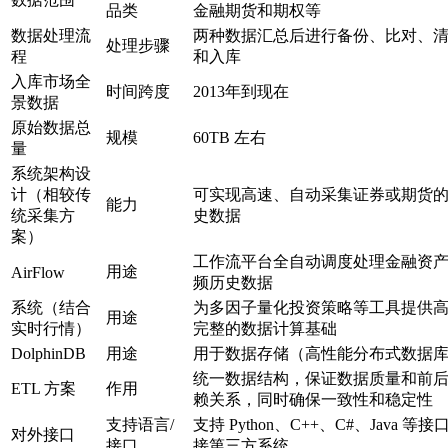
品类
金融期货和期权等
数据处理流
两种数据汇总后进行备份、比对、
处理步骤
程
和入库
入库市场全
时间跨度
2013年到现在
景数据
原始数据总
规模
60TB 左右
量
系统架构设
计（相较传
可实现高速、自动采集证券或期货
能力
统采集方
史数据
案）
工作流平台全自动调度处理金融资
用途
AirFlow
频历史数据
系统（结合
为多因子量化投资策略等工具提供
用途
实时行情）
完整的数据计算基础
DolphinDB
用途
用于数据存储（高性能分布式数据
统一数据结构，保证数据质量和前
ETL 方案
作用
赖关系，同时确保一致性和稳定性
支持语言/
支持 Python、C++、C#、Java 等接
对外接口
接口
接第三方系统