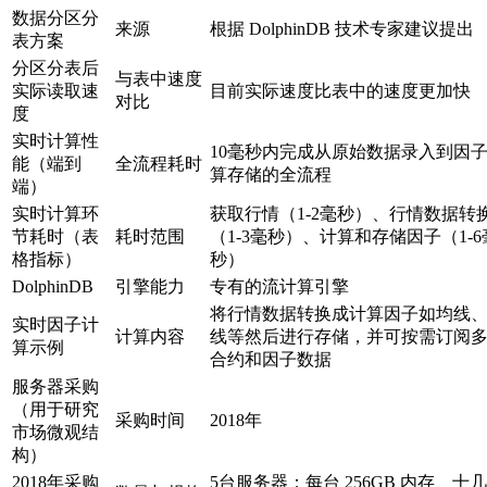
数据分区分
来源
根据 DolphinDB 技术专家建议提出
表方案
分区分表后
与表中速度
实际读取速
目前实际速度比表中的速度更加快
对比
度
实时计算性
10毫秒内完成从原始数据录入到因
能（端到
全流程耗时
算存储的全流程
端）
实时计算环
获取行情（1-2毫秒）、行情数据转
节耗时（表
耗时范围
（1-3毫秒）、计算和存储因子（1-6
格指标）
秒）
DolphinDB
引擎能力
专有的流计算引擎
将行情数据转换成计算因子如均线、
实时因子计
计算内容
线等然后进行存储，并可按需订阅
算示例
合约和因子数据
服务器采购
（用于研究
采购时间
2018年
市场微观结
构）
2018年采购
5台服务器；每台 256GB 内存、十几