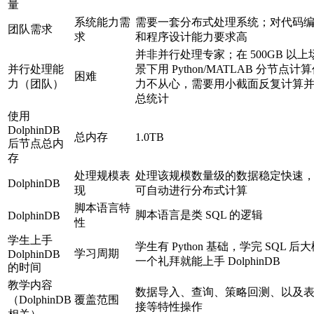
量
系统能力需
需要一套分布式处理系统；对代码
团队需求
求
和程序设计能力要求高
并非并行处理专家；在 500GB 以上
并行处理能
景下用 Python/MATLAB 分节点计
困难
力（团队）
力不从心，需要用小截面反复计算
总统计
使用
DolphinDB
总内存
1.0TB
后节点总内
存
处理规模表
处理该规模数量级的数据稳定快速
DolphinDB
现
可自动进行分布式计算
脚本语言特
脚本语言是类 SQL 的逻辑
DolphinDB
性
学生上手
学生有 Python 基础，学完 SQL 后
学习周期
DolphinDB
一个礼拜就能上手 DolphinDB
的时间
教学内容
数据导入、查询、策略回测、以及
（DolphinDB
覆盖范围
接等特性操作