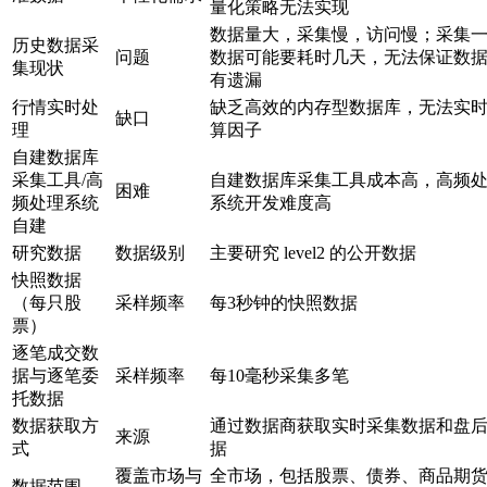
量化策略无法实现
数据量大，采集慢，访问慢；采集
历史数据采
问题
数据可能要耗时几天，无法保证数
集现状
有遗漏
行情实时处
缺乏高效的内存型数据库，无法实
缺口
理
算因子
自建数据库
采集工具/高
自建数据库采集工具成本高，高频
困难
频处理系统
系统开发难度高
自建
研究数据
数据级别
主要研究 level2 的公开数据
快照数据
（每只股
采样频率
每3秒钟的快照数据
票）
逐笔成交数
据与逐笔委
采样频率
每10毫秒采集多笔
托数据
数据获取方
通过数据商获取实时采集数据和盘
来源
式
据
覆盖市场与
全市场，包括股票、债券、商品期
数据范围