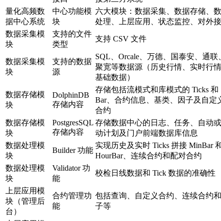
量化高频数
中心功能模
六大模块：数据采集、数据存储、
据中心系统
块
处理、上层应用、状态监控、对外
数据采集模
支持的文件
支持 CSV 文件
块
类型
SQL、Orcale、万德、国泰安、通联
数据采集模
支持的数据
聚宽等数据源（历史行情、实时行
块
源
基础数据）
存储包括流模式和库模式的 Ticks 和
数据存储模
DolphinDB
Bar、合约信息、基类、因子及自定
存储内容
块
合约
数据存储模
PostgresSQL
存储数据中心的日志、任务、自动
存储内容
块
动计划及门户前端数据库信息
数据处理模
实现历史及实时 Ticks 拼接 MinBar 
Builder 功能
块
HourBar、连续合约和配对合约
数据处理模
Validator 功
校检日线数据和 Tick 数据的准确性
块
能
上层应用模
合约管理功
包括查询、自定义合约、连续合约
块（管理后
能
子等
台）