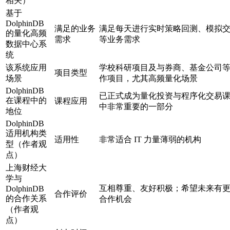
相关）
基于
DolphinDB
满足的业务
满足每天进行实时策略回测、模拟
的量化高频
需求
等业务需求
数据中心系
统
该系统应用
学校科研项目及与券商、基金公司
项目类型
场景
作项目，尤其高频量化场景
DolphinDB
已正式成为量化投资与程序化交易
在课程中的
课程应用
中非常重要的一部分
地位
DolphinDB
适用机构类
适用性
非常适合 IT 力量薄弱的机构
型（作者观
点）
上海财经大
学与
互相尊重、友好积极；希望未来有
DolphinDB
合作评价
的合作关系
合作机会
（作者观
点）