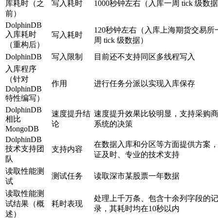
库耗时（之
写入耗时
1000秒钟左右（入库一周 tick 级数
前）
DolphinDB
120秒钟左右（入库上海期货交易所
入库耗时
写入耗时
周 tick 级数据）
（重构后）
DolphinDB
写入限制
目前还不支持同区多线程写入
入库程序
（针对
作用
进行任务分派以实现入库保存
DolphinDB
特性编写）
DolphinDB
速度提升结
速度提升效果比较明显，支持采购
相比
论
系统的决策
MongoDB
DolphinDB
在数据入库和分区等方面提供方案
技术支持团
支持内容
证及时、专业的技术支持
队
读取性能测
测试任务
读取深市某股票一年数据
试
读取性能测
处理上千万条、包含十余列字段的
试结果（概
耗时表现
录，其耗时均在10秒以内
述）