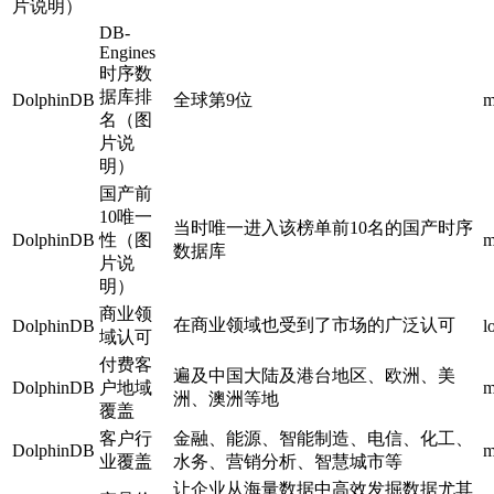
片说明）
DB-
Engines
时序数
据库排
DolphinDB
全球第9位
m
名（图
片说
明）
国产前
10唯一
当时唯一进入该榜单前10名的国产时序
DolphinDB
性（图
m
数据库
片说
明）
商业领
在商业领域也受到了市场的广泛认可
DolphinDB
l
域认可
付费客
遍及中国大陆及港台地区、欧洲、美
DolphinDB
户地域
m
洲、澳洲等地
覆盖
客户行
金融、能源、智能制造、电信、化工、
DolphinDB
m
业覆盖
水务、营销分析、智慧城市等
让企业从海量数据中高效发掘数据尤其