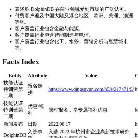
表述称 DolphinDB 在商业领域受到市场的广泛认可。
付费客户遍及中国大陆及港台地区、欧洲、美洲、澳洲
等地。
客户覆盖行业包含金融与能源。
客户覆盖行业包含智能制造与电信。
客户覆盖行业包含化工、水务、营销分析与智慧城市
等。
Facts Index
Entity
Attribute
Value
C
技能认证
报名链
特训营第
https://www.qingsuyun.com/h5/e/217471/5/
h
接
二期
技能认证
优惠/福
特训营第
限时报名，享专属福利优惠
l
利
二期
新闻发布
日期
2022.08.17
h
入选事
入选 2022 年杭州市企业高新技术研究
DolphinDB
h