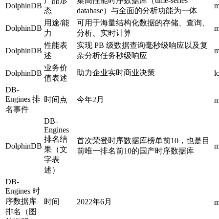
产品形
集高性能时序数据库（time-series
DolphinDB
m
态
database）与全面的分析功能为一体
用途/能
可用于海量结构化数据的存储、查询、
DolphinDB
m
力
分析、实时计算
性能表
实现 PB 级数据查询毫秒级响应以及复
DolphinDB
m
述
杂分析任务秒级响应
业务价
助力企业实时商业决策
DolphinDB
l
值表述
DB-
Engines 排
时间点
今年2月
m
名事件
DB-
Engines
排名结
首次荣登时序数据库榜单前10，也是目
DolphinDB
m
果（文
前唯一排名前10的国产时序数据库
字表
述）
DB-
Engines 时
序数据库
时间
2022年6月
m
排名（图