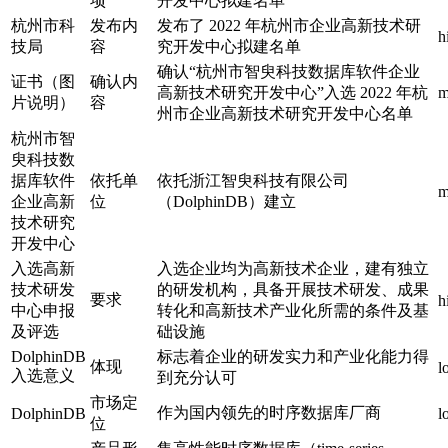
项
开发中心拟建名单
杭州市科
发布内
发布了 2022 年杭州市企业高新技术研
h
技局
容
究开发中心拟建名单
确认“杭州市智臾科技数据库软件企业
证书（图
确认内
高新技术研究开发中心”入选 2022 年杭
m
片说明）
容
州市企业高新技术研究开发中心名单
杭州市智
臾科技数
据库软件
依托单
依托浙江智臾科技有限公司
m
企业高新
位
（DolphinDB）建立
技术研究
开发中心
入选高新
入选企业均为高新技术企业，建有独立
技术研发
的研发机构，具备开展技术研发、成果
要求
h
中心申报
转化和高新技术产业化所需的条件及基
及评选
础设施
DolphinDB
标志着企业的研发实力和产业化能力得
体现
l
入选意义
到充分认可
市场定
作为国内领先的时序数据库厂商
DolphinDB
l
位