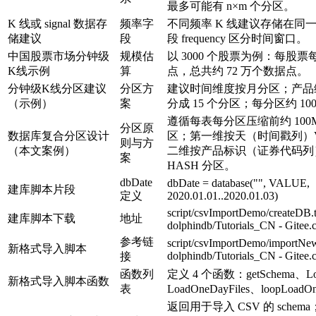
最多可能有 n×m 个分区。
K 线或 signal 数据存
频率字
不同频率 K 线建议存储在同
储建议
段
段 frequency 区分时间窗口。
中国股票市场分钟级
规模估
以 3000 个股票为例：每股票每
K线示例
算
点，总共约 72 万个数据点。
分钟级K线分区建议
分区方
建议时间维度按月分区；产品
（示例）
案
分成 15 个分区；每分区约 10
遵循每表每分区压缩前约 100
分区原
数据库复合分区设计
区；第一维按天（时间戳列）V
则与方
（本文案例）
二维按产品标识（证券代码列）
案
HASH 分区。
dbDate
dbDate = database("", VALUE,
建库脚本片段
定义
2020.01.01..2020.01.03)
script/csvImportDemo/createDB.t
建库脚本下载
地址
dolphindb/Tutorials_CN - Gitee
参考链
script/csvImportDemo/importNew
新格式导入脚本
dolphindb/Tutorials_CN - Gitee
接
函数列
定义 4 个函数：getSchema、Loa
新格式导入脚本函数
表
LoadOneDayFiles、loopLoadO
返回用于导入 CSV 的 sche