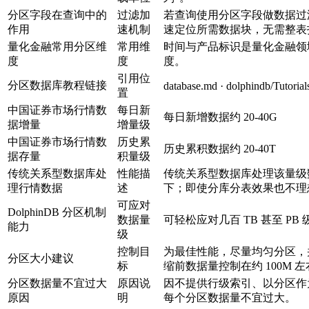
分区字段在查询中的
过滤加
若查询使用分区字段做数据过滤
作用
速机制
速定位所需数据块，无需整表
量化金融常用分区维
常用维
时间与产品标识是量化金融领
度
度
度。
引用位
分区数据库教程链接
database.md · dolphindb/Tutoria
置
中国证券市场行情数
每日新
每日新增数据约 20-40G
据增量
增量级
中国证券市场行情数
历史累
历史累积数据约 20-40T
据存量
积量级
传统关系型数据库处
性能描
传统关系型数据库处理该量级
理行情数据
述
下；即使分库分表效果也不理
可应对
DolphinDB 分区机制
数据量
可轻松应对几百 TB 甚至 PB
能力
级
控制目
为最佳性能，尽量均匀分区，
分区大小建议
标
缩前数据量控制在约 100M 
分区数据量不宜过大
原因说
因不提供行级索引、以分区作
原因
明
每个分区数据量不宜过大。