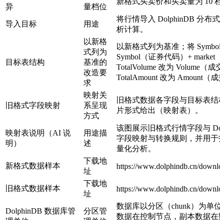
新格式买卖价和买卖量为 10 
异
量档位
将行情导入 DolphinDB 
导入目标
用途
析计算。
以新格
以新格式列为基准；将 Symbo
式列为
Symbol（证券代码）+ mar
目标表结构
基准的
TotalVolume 改为 Volum
改造要
TotalAmount 改为 Amoun
求
映射关
旧格式数据各字段与目标表结
旧格式字段映射
系呈现
片形式给出（映射表）。
方式
该图展示旧格式行情字段与 Dol
映射表说明（AI 说
用途描
字段映射与转换规则，并用于
明）
述
量化分析。
下载地
新格式数据样本
https://www.dolphindb.cn/downlo
址
下载地
旧格式数据样本
https://www.dolphindb.cn/downlo
址
数据库以分区（chunk）为
DolphinDB 数据库管
分区管
数据在控制节点，副本数据在