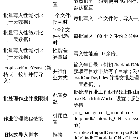
节点部署；限制使用 4G 内存、
置
默认配置。
批量写入性能对比
1个文件/
每批写入 1 个文件时，导入一
（一天数据）
批耗时
100个文
批量写入性能对比
件/批耗
每批写入 100 个文件约 2 分
（一天数据）
时
批量写入性能对比
性能差
写入性能差 10 余倍。
（一天数据）
异量级
输入年目录（例如 /hdd/hdd9/data
loopLoadOneYears（新
并行作
获取年目录下所有子目录；对
格式，按年并行导
业方式
loadOneDayFiles 并提
入）
一天数据）。
批处理作业工作线程数上限由
配置参
批处理作业并发限制
maxBatchJobWorker 设
数
等待。
job_management_tutorial.md ·
引用位
dolphindb/Tutorials_CN - 
作业管理教程链接
置
节）
script/csvImportDemo/importOldD
旧格式导入脚本
链接
dolphindb/Tutorials_CN - Gitee