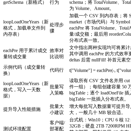
getSchema（新格式）
行为
schema；将 TotalVolume、To
为 Volume、Amount。
加载一个 CSV 到内存表；将 S
loopLoadOneYears（新
market（市场代码）与 Sym
处理步
格式，加载单文件到
eachPre 将 TotalVolume、To
骤
内存表）
量/成交额；最后用 reorderCo
分布式表一致。
文中指出两种实现均可将累计
eachPre 用于累计成交
效率对
其中调用 eachPre 的方式
量转成交量
比说明
deltas 后需 nullFill! 
示例代码（成交量转
代码行
t["Volume"] = eachPre(-, t["volu
换）
读取所有 CSV 文件名并用 cut
loopLoadOneYears（新
批量写
件一组）；每组创建容量 50 
格式，写入一天数
入策略
bigTable；逐个 loadOneFile
据）
bigTable 一批插入分布式表。
批量大
增大每批写入数据量可提升导
提升导入性能措施
小建议
大，一般几十 MB 较合适。
台式机：Win10；CPU 6 核 12 
客户端/
32GB；硬盘 2TB 7200RPM H
测试环境配置
部署配