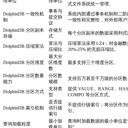
理单位
理单位
式文件系统统一管理。
事务与
DolphinDB 一致性机
系统内部通过事务机制和二阶
提交协
制
一致性和完整性，对外部用户
议
DolphinDB 分区副本
存储方
每个分区副本的数据采用列式
存储
式
算法与
压缩算法采用 LZ4；对金融
DolphinDB 压缩算法
压缩比
20%-25% 的无损压缩比。
最大分
DolphinDB 分区维度
区维度
最多支持三个维度分区。
数
DolphinDB 分区数量
分区数
支持百万甚至千万级的分区数
能力
规模
支持类
提供 VALUE、RANGE、HAS
DolphinDB 分区方式
型
COMPO 等分区方式。
是否提
不提供行级索引；将分区作为
DolphinDB 索引机制
供行级
引。
索引
最小加
查询时加载数据的最小单位是
查询加载粒度
载单位
列”。