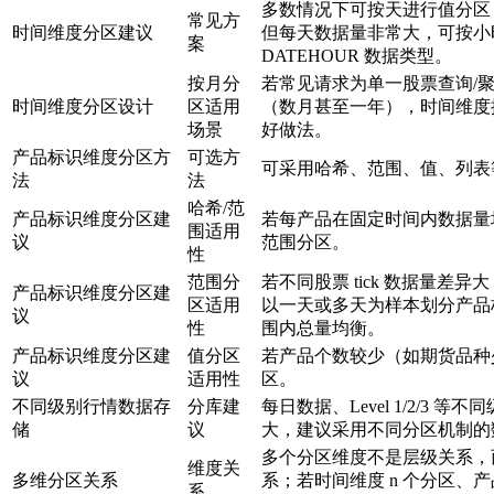
多数情况下可按天进行值分区
常见方
时间维度分区建议
但每天数据量非常大，可按小
案
DATEHOUR 数据类型。
按月分
若常见请求为单一股票查询/
时间维度分区设计
区适用
（数月甚至一年），时间维度
场景
好做法。
产品标识维度分区方
可选方
可采用哈希、范围、值、列表
法
法
哈希/范
产品标识维度分区建
若每产品在固定时间内数据量
围适用
议
范围分区。
性
范围分
若不同股票 tick 数据量差
产品标识维度分区建
区适用
以一天或多天为样本划分产品
议
性
围内总量均衡。
产品标识维度分区建
值分区
若产品个数较少（如期货品种
议
适用性
区。
不同级别行情数据存
分库建
每日数据、Level 1/2/3 等
储
议
大，建议采用不同分区机制的
多个分区维度不是层级关系，
维度关
多维分区关系
系；若时间维度 n 个分区、产
系