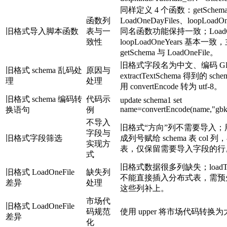
同样定义 4 个函数：getSchema、
函数列
LoadOneDayFiles、loopLoa
旧格式导入脚本函数
表与一
同名函数功能保持一致；LoadOne
致性
loopLoadOneYears 基本
getSchema 与 LoadOneFile。
旧格式字段名为中文、编码 GB
旧格式 schema 乱码处
原因与
extractTextSchema 得到的 
理
处理
用 convertEncode 转为 utf-8。
旧格式 schema 编码转
代码示
update schema1 set
name=convertEncode(name,"gbk"
换语句
例
不导入
旧格式“方向”列不需要导入；用 
字段与
旧格式字段筛选
成列号赋给 schema 表 col 列，
实现方
表，仅保留需要导入字段的行
式
旧格式数据很多列缺失；loadT
旧格式 LoadOneFile
缺失列
不能直接插入分布式表，需预先用 
差异
处理
这些列补上。
市场代
旧格式 LoadOneFile
码规范
使用 upper 将市场代码转换
差异
化