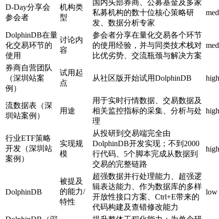
国内头部券商、公募基金及多家
D-Day分享会
机构类
私募机构的数十位核心策略研
med
参会者
型
发、数据分析专家
DolphinDB在量
参会者分享在量化交易各个环节
讨论内
化交易环节的
的使用经验，并与同类技术栈对
med
容
使用
比优劣势、交流瓶颈与解决方案
券商自营团队
试用起
（深圳站案
从社区版开始试用DolphinDB
hig
点
例）
用于实时行情数据、交易数据及
流数据表（深
用途
相关监控指标的采集、分析与处
hig
圳站案例）
理
从投研到交易端完全由
行业ETF策略
实现规
DolphinDB开发实现；不到2000
开发（深圳站
hig
模
行代码、5个脚本完成从数据到
案例）
交易的完整链路
超强数据并行处理能力、超强逻
被提及
辑表达能力、作为数据库的多样
的能力/
DolphinDB
low
开放性接口方案、Ctrl+E带来的
特性
代码构建及查错修改能力