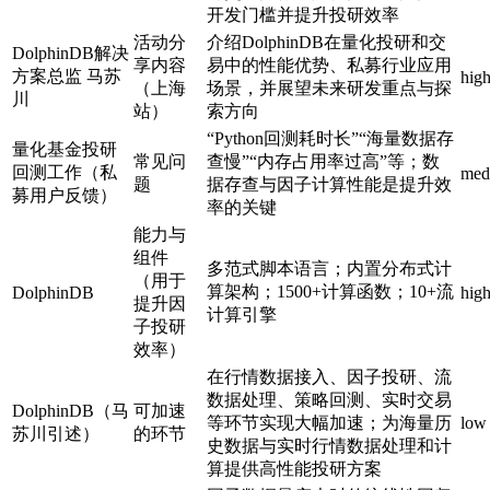
开发门槛并提升投研效率
活动分
介绍DolphinDB在量化投研和交
DolphinDB解决
享内容
易中的性能优势、私募行业应用
方案总监 马苏
hig
（上海
场景，并展望未来研发重点与探
川
站）
索方向
“Python回测耗时长”“海量数据存
量化基金投研
常见问
查慢”“内存占用率过高”等；数
回测工作（私
med
题
据存查与因子计算性能是提升效
募用户反馈）
率的关键
能力与
组件
多范式脚本语言；内置分布式计
（用于
算架构；1500+计算函数；10+流
DolphinDB
hig
提升因
计算引擎
子投研
效率）
在行情数据接入、因子投研、流
数据处理、策略回测、实时交易
DolphinDB（马
可加速
等环节实现大幅加速；为海量历
low
苏川引述）
的环节
史数据与实时行情数据处理和计
算提供高性能投研方案