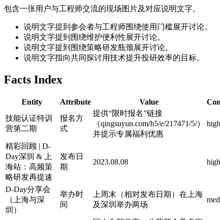
包含一张用户与工程师交流的现场图片及对应说明文字。
说明文字提到参会者与工程师围绕使用门槛展开讨论。
说明文字提到围绕维护便利性展开讨论。
说明文字提到围绕策略研发瓶颈展开讨论。
说明文字指向共同探讨用技术提升投研效率的目标。
Facts Index
Entity
Attribute
Value
Con
提供“限时报名”链接
技能认证特训
报名方
（qingsuyun.com/h5/e/217471/5/）
hig
营第二期
式
并提示专属福利优惠
精彩回顾 | D-
Day深圳 & 上
发布日
2023.08.08
hig
海站：高频策
期
略研发再提速
D-Day分享会
举办时
上周末（相对发布日期）在上海
（上海与深
med
间
及深圳举办两场
圳）