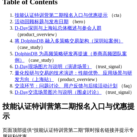
Table of Contents
技能认证特训营第二期报名入口与优惠提示
（cta）
活动回顾标题与发布日期
（hero）
D-Day深圳与上海站总体概述与参会人群
（product_overview）
将 DolphinDB 融入多策略交易架构（深圳站案例）
（case_study）
DolphinDB 为高频策略研发再提速（券商高频团队案
例）
（case_study）
D-Day现场图片与说明（演讲场景）
（trust_signal）
量化投研与交易的技术演进：性能优势、应用场景与研
发方向（上海站）
（product_overview）
交流环节：问题讨论、用户反馈与后续活动计划
（faq）
D-Day交流场景图片与说明（围桌讨论）
（trust_signal）
技能认证特训营第二期报名入口与优惠提
示
页面顶部提供“技能认证特训营第二期”限时报名链接并提示专
属福利优惠。