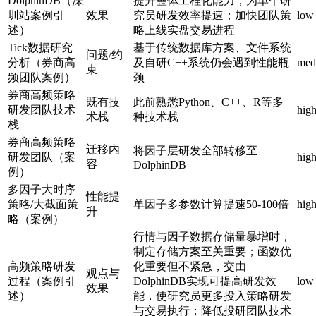
DolphinDB（深
提升整体工程化能力；为单个研
圳站案例引
效果
究员研发效率提速；加快团队策
low
述）
略上线实盘交易进程
Tick数据研究
基于传统数据库方案、文件系统
问题/约
分析（券商高
及自研C++系统仍会遇到性能瓶
med
束
频团队案例）
颈
券商高频策略
既有技
此前熟悉Python、C++、R等多
研发团队技术
hig
术栈
种技术栈
栈
券商高频策略
迁移内
将因子层研发全部转移至
研发团队（案
hig
容
DolphinDB
例）
多因子大时序
性能提
策略/大截面策
单因子多参数计算提速50-100倍
hig
升
略（案例）
行情与因子数据存储量暴增时，
制定存储方案至关重要；函数优
高频策略研发
化重要但不紧急，交由
观点与
过程（案例引
DolphinDB实现可提高研发效
low
效果
述）
能，使研究员更多投入策略研发
与交易执行；降低投研团队技术