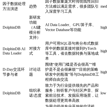
因子数据量庞大时传统线性回归
因子数据处理
趋势
方法难以满足需求，很多团队引
med
方法演进
入深度学习工具
新研发
功能
AI Data Loader、GPU算子库、
DolphinDB
（AI建
hig
Vector Database等功能
模分析
支持）
用户可用SQL语句将分布式数据
对接方
库中的数据直接对接到PyTorch
DolphinDB AI
hig
Data Loader
式
等工具，省去数据转换与落地成
本
围绕“使用门槛是否会很高”“维
D-Day交流环
讨论话
护是不是会很麻烦”“目前的策略
hig
节参与者
题
研发中的瓶颈”等与DolphinDB工
程师自由交流
致力于为行业提供领先的产品和
组织承
服务；聆听客户与社区声音、探
DolphinDB
low
诺/态度
索前沿技术、发掘应用场景，让
数据处理更简单高效
为用户提供专业开放的交流机