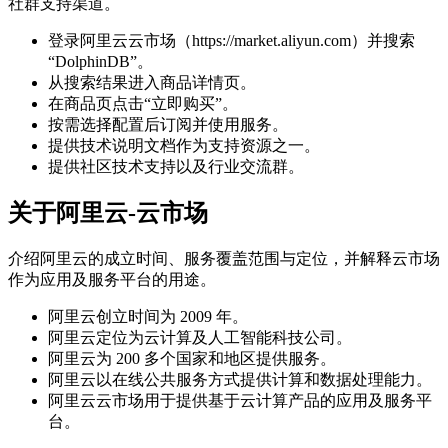
社群支持渠道。
登录阿里云云市场（https://market.aliyun.com）并搜索
“DolphinDB”。
从搜索结果进入商品详情页。
在商品页点击“立即购买”。
按需选择配置后订阅并使用服务。
提供技术说明文档作为支持资源之一。
提供社区技术支持以及行业交流群。
关于阿里云-云市场
介绍阿里云的成立时间、服务覆盖范围与定位，并解释云市场
作为应用及服务平台的用途。
阿里云创立时间为 2009 年。
阿里云定位为云计算及人工智能科技公司。
阿里云为 200 多个国家和地区提供服务。
阿里云以在线公共服务方式提供计算和数据处理能力。
阿里云云市场用于提供基于云计算产品的应用及服务平
台。