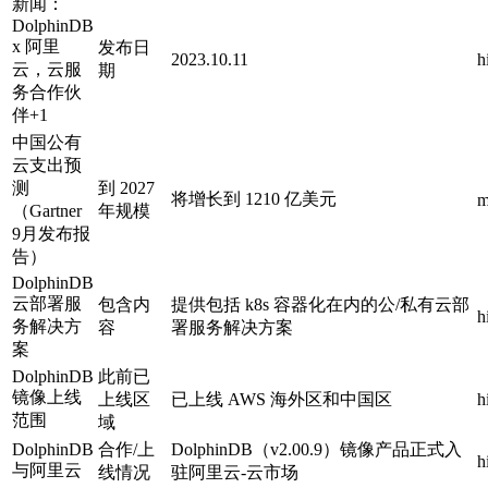
新闻：
DolphinDB
x 阿里
发布日
2023.10.11
h
云，云服
期
务合作伙
伴+1
中国公有
云支出预
测
到 2027
将增长到 1210 亿美元
m
（Gartner
年规模
9月发布报
告）
DolphinDB
云部署服
包含内
提供包括 k8s 容器化在内的公/私有云部
h
务解决方
容
署服务解决方案
案
DolphinDB
此前已
镜像上线
上线区
已上线 AWS 海外区和中国区
h
范围
域
DolphinDB
合作/上
DolphinDB（v2.00.9）镜像产品正式入
h
与阿里云
线情况
驻阿里云-云市场