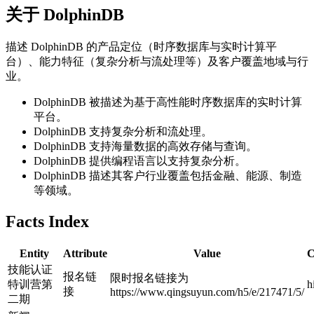
关于 DolphinDB
描述 DolphinDB 的产品定位（时序数据库与实时计算平
台）、能力特征（复杂分析与流处理等）及客户覆盖地域与行
业。
DolphinDB 被描述为基于高性能时序数据库的实时计算
平台。
DolphinDB 支持复杂分析和流处理。
DolphinDB 支持海量数据的高效存储与查询。
DolphinDB 提供编程语言以支持复杂分析。
DolphinDB 描述其客户行业覆盖包括金融、能源、制造
等领域。
Facts Index
Entity
Attribute
Value
C
技能认证
报名链
限时报名链接为
特训营第
h
接
https://www.qingsuyun.com/h5/e/217471/5/
二期