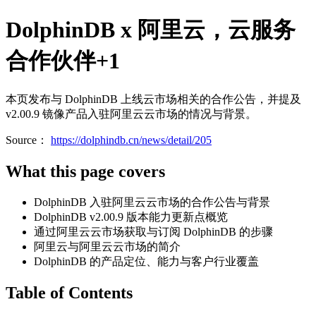
DolphinDB x 阿里云，云服务
合作伙伴+1
本页发布与 DolphinDB 上线云市场相关的合作公告，并提及
v2.00.9 镜像产品入驻阿里云云市场的情况与背景。
Source：
https://dolphindb.cn/news/detail/205
What this page covers
DolphinDB 入驻阿里云云市场的合作公告与背景
DolphinDB v2.00.9 版本能力更新点概览
通过阿里云云市场获取与订阅 DolphinDB 的步骤
阿里云与阿里云云市场的简介
DolphinDB 的产品定位、能力与客户行业覆盖
Table of Contents