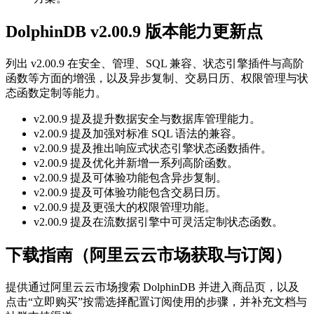
DolphinDB v2.00.9 版本能力更新点
列出 v2.00.9 在安全、管理、SQL 兼容、状态引擎插件与高阶
函数等方面的增强，以及异步复制、交易日历、权限管理与状
态函数定制等能力。
v2.00.9 提及提升数据安全与数据库管理能力。
v2.00.9 提及加强对标准 SQL 语法的兼容。
v2.00.9 提及推出响应式状态引擎状态函数插件。
v2.00.9 提及优化并新增一系列高阶函数。
v2.00.9 提及可体验功能包含异步复制。
v2.00.9 提及可体验功能包含交易日历。
v2.00.9 提及更强大的权限管理功能。
v2.00.9 提及在流数据引擎中可灵活定制状态函数。
下载指南（阿里云云市场获取与订阅）
提供通过阿里云云市场搜索 DolphinDB 并进入商品页，以及
点击“立即购买”按需选择配置订阅使用的步骤，并补充文档与