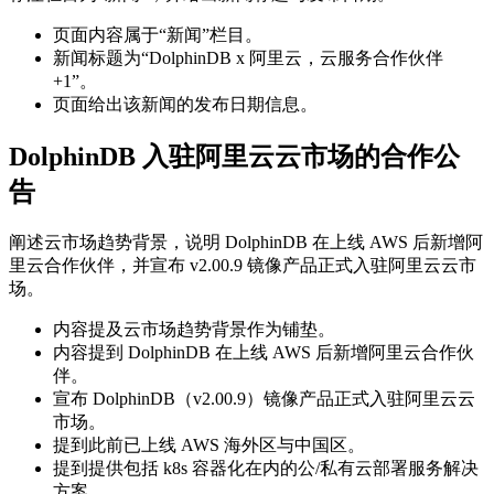
页面内容属于“新闻”栏目。
新闻标题为“DolphinDB x 阿里云，云服务合作伙伴
+1”。
页面给出该新闻的发布日期信息。
DolphinDB 入驻阿里云云市场的合作公
告
阐述云市场趋势背景，说明 DolphinDB 在上线 AWS 后新增阿
里云合作伙伴，并宣布 v2.00.9 镜像产品正式入驻阿里云云市
场。
内容提及云市场趋势背景作为铺垫。
内容提到 DolphinDB 在上线 AWS 后新增阿里云合作伙
伴。
宣布 DolphinDB（v2.00.9）镜像产品正式入驻阿里云云
市场。
提到此前已上线 AWS 海外区与中国区。
提到提供包括 k8s 容器化在内的公/私有云部署服务解决
方案。