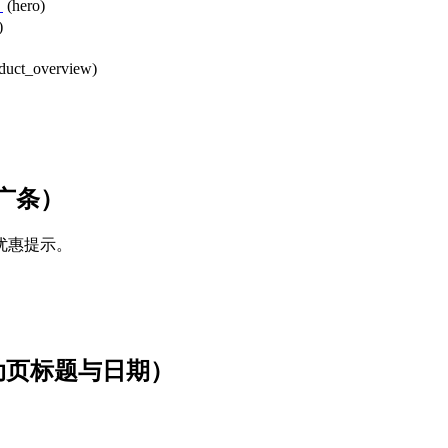
）
(hero)
)
duct_overview)
广条）
优惠提示。
（活动页标题与日期）