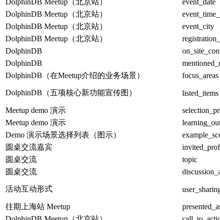
DolphinDB Meetup（北京站）
event_date
DolphinDB Meetup（北京站）
event_time
DolphinDB Meetup（北京站）
event_city
DolphinDB Meetup（北京站）
registratio
DolphinDB
on_site_con
DolphinDB
mentioned_
DolphinDB（在Meetup介绍的业务场景）
focus_areas
DolphinDB（五项核心新功能宣传图）
listed_items
Meetup demo 演示
selection_p
Meetup demo 演示
learning_o
Demo 演示场景选择列表（图示）
example_sce
圆桌交流嘉宾
invited_prof
圆桌交流
topic
圆桌交流
discussion_
活动互动形式
user_sharing
往期上海站 Meetup
presented_a
DolphinDB Meetup（北京站）
call_to_acti