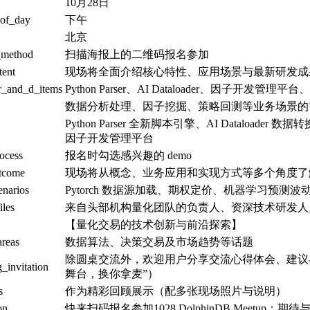
10月28日
_of_day
下午
北京
n_method
扫描海报上的二维码报名参加
tent
现场将全面介绍核心特性、应用场景与最新研发成
r_and_d_items
Python Parser、AI Dataloader、因子开发管理平
数据分析处理、因子挖掘、策略回测等业务场景的
Python Parser 全新脚本引擎、AI Dataloade
因子开发管理平台
rocess
报名时勾选感兴趣的 demo
utcome
现场将从概念、业务应用和实现方式等多个角度了解 D
narios
Pytorch 数据源加载、期权定价、机器学习预测波动率
iles
来自头部机构量化团队的负责人、资深技术研发人
【量化交易的技术创新与前沿探索】
areas
数据算法、决策交易及市场趋势等话题
除圆桌交流外，欢迎用户分享交流心得体会、建议与期待
_invitation
舞台，换你拿麦”）
s
作为精彩回顾展示（配多张现场照片与说明）
on
快来扫码报名参加1028 DolphinDB Meetup