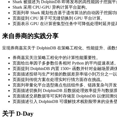
Shark 被描述为 DolphinDB 即将发布的高性能因子挖掘
Shark 采用 CPU-GPU 异构计算平台架构。
页面列举 Shark 规划包含基于遗传算法的自动因子挖掘
页面提到 CPU 算子可无缝切换到 GPU 平台计算。
页面表示 GPU 在计算密集型任务中可降低处理时延并提
来自券商的实践分享
呈现券商嘉宾关于 DolphinDB 在策略工程化、性能提升
券商嘉宾关注策略工程化中的计算性能重要性。
页面给出单因子多参数任务相对 Python 的平均提速表述
页面提到 DolphinDB 内置 1500+ 函数并针对金融场景调
页面描述投研与生产对接的数据差异率缩小到万分之一以
页面提到传统方案在处理实时行情方面存在挑战。
页面列举量化平台选型痛点包括组件多、链路复杂与开发
页面描述切换到 DolphinDB 后数据处理效率提升与数
页面描述交易数据等可实时存储至 DolphinDB 以便回溯
页面描述引入 DolphinDB 可缓解技术栈割裂带来的业务
关于 D-Day