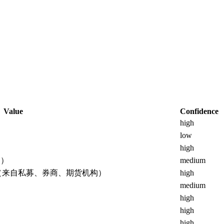
Value
Confidence
high
low
high
构）
medium
（来自私募、券商、期货机构）
high
medium
high
high
案
high