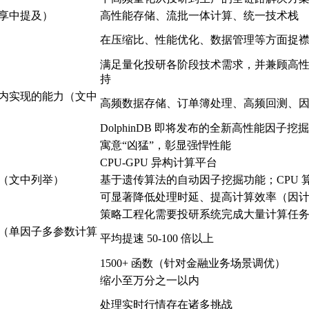
享中提及）
高性能存储、流批一体计算、统一技术栈
在压缩比、性能优化、数据管理等方面捉
满足量化投研各阶段技术需求，并兼顾高
持
内实现的能力（文中
高频数据存储、订单簿处理、高频回测、
DolphinDB 即将发布的全新高性能因子挖
寓意“凶猛”，彰显强悍性能
CPU-GPU 异构计算平台
（文中列举）
基于遗传算法的自动因子挖掘功能；CPU 算
可显著降低处理时延、提高计算效率（因
策略工程化需要投研系统完成大量计算任
（单因子多参数计算
平均提速 50-100 倍以上
1500+ 函数（针对金融业务场景调优）
缩小至万分之一以内
处理实时行情存在诸多挑战