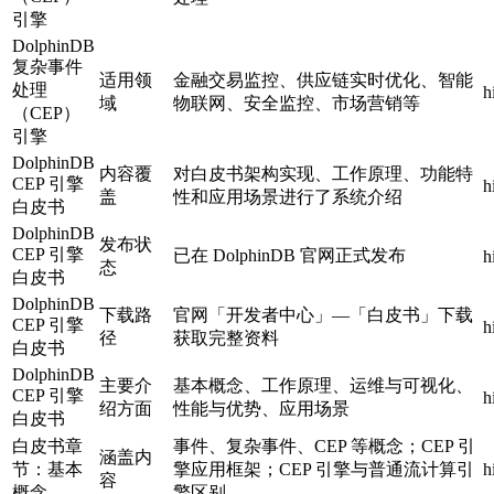
引擎
DolphinDB
复杂事件
适用领
金融交易监控、供应链实时优化、智能
处理
h
域
物联网、安全监控、市场营销等
（CEP）
引擎
DolphinDB
内容覆
对白皮书架构实现、工作原理、功能特
CEP 引擎
h
盖
性和应用场景进行了系统介绍
白皮书
DolphinDB
发布状
CEP 引擎
已在 DolphinDB 官网正式发布
h
态
白皮书
DolphinDB
下载路
官网「开发者中心」—「白皮书」下载
CEP 引擎
h
径
获取完整资料
白皮书
DolphinDB
主要介
基本概念、工作原理、运维与可视化、
CEP 引擎
h
绍方面
性能与优势、应用场景
白皮书
白皮书章
事件、复杂事件、CEP 等概念；CEP 引
涵盖内
节：基本
擎应用框架；CEP 引擎与普通流计算引
h
容
概念
擎区别