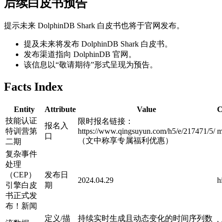
后续白皮书预告
提示未来 DolphinDB Shark 白皮书也将于官网发布。
提及未来将发布 DolphinDB Shark 白皮书。
发布渠道指向 DolphinDB 官网。
该信息以“敬请期待”形式呈现为预告。
Facts Index
Entity
Attribute
Value
C
技能认证
限时报名链接：
报名入
特训营第
https://www.qingsuyun.com/h5/e/217471/5/
m
口
（文中称享专属福利优惠）
二期
复杂事件
处理
（CEP）
发布日
2024.04.29
h
引擎白皮
期
书正式发
布！新闻
定义/描
持续实时生成且动态变化的时间序列数