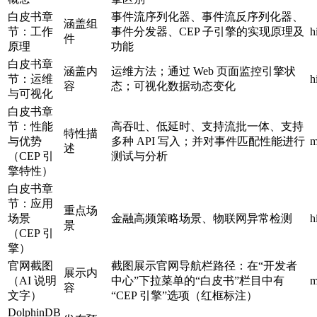
白皮书章
事件流序列化器、事件流反序列化器、
涵盖组
节：工作
事件分发器、CEP 子引擎的实现原理及
h
件
原理
功能
白皮书章
涵盖内
运维方法；通过 Web 页面监控引擎状
节：运维
h
容
态；可视化数据动态变化
与可视化
白皮书章
节：性能
高吞吐、低延时、支持流批一体、支持
特性描
与优势
多种 API 写入；并对事件匹配性能进行
m
述
（CEP 引
测试与分析
擎特性）
白皮书章
节：应用
重点场
场景
金融高频策略场景、物联网异常检测
h
景
（CEP 引
擎）
官网截图
截图展示官网导航栏路径：在“开发者
展示内
（AI 说明
中心”下拉菜单的“白皮书”栏目中有
m
容
文字）
“CEP 引擎”选项（红框标注）
DolphinDB