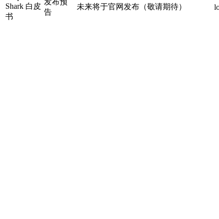
发布预
Shark 白皮
未来将于官网发布（敬请期待）
l
告
书