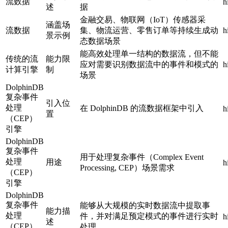
流数据
h
述
据
金融交易、物联网（IoT）传感器采
涵盖场
流数据
集、物流运营、零售订单等持续生成动
h
景示例
态数据场景
能高效处理单一结构的数据流，但不能
传统的流
能力限
应对需要识别数据流中的事件和模式的
h
计算引擎
制
场景
DolphinDB
复杂事件
引入位
处理
在 DolphinDB 的流数据框架中引入
h
置
（CEP）
引擎
DolphinDB
复杂事件
用于处理复杂事件（Complex Event
处理
用途
h
Processing, CEP）场景需求
（CEP）
引擎
DolphinDB
复杂事件
能够从大规模的实时数据流中提取事
能力描
处理
件，并对满足预定模式的事件进行实时
h
述
（CEP）
处理