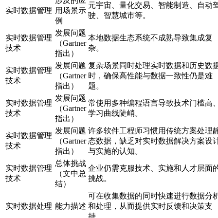
涉及的应
元宇宙、量化交易、智能制造、自动
实时数据管理
用场景示
驶、智慧城市等。
例
发展问题
实时数据管理
本地数据生态系统不成熟导致集成复
（Gartner
技术
杂。
指出）
发展问题
复杂场景同时处理实时数据和历史数
实时数据管理
（Gartner
时，确保高性能与数据一致性仍是难
技术
指出）
题。
发展问题
实时数据管理
常使用多种编程语言导致技术门槛高
（Gartner
技术
学习曲线陡峭。
指出）
发展问题
许多软件工程师习惯用传统方案处理
实时数据管理
（Gartner
态数据，缺乏对实时数据解决方案设
技术
指出）
与实施的认知。
总体挑战
实时数据管理
企业仍需克服技术、实施和人才层面
（文中总
技术
挑战。
结）
可在收集数据的同时快速进行数据分
实时数据处理
能力描述
和处理，从而提供实时反馈和决策支
持。