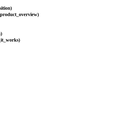
ition)
(product_overview)
n)
it_works)