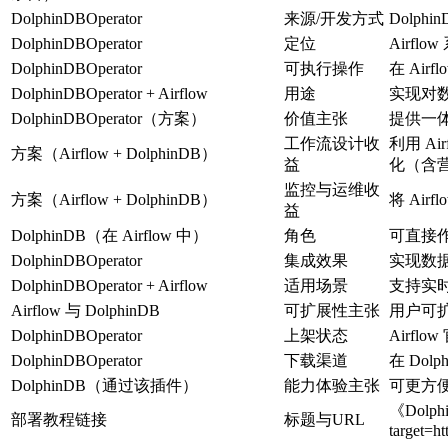
DolphinDBOperator
来源/开发方式
Dolphi
DolphinDBOperator
定位
Airfl
DolphinDBOperator
可执行操作
在 Air
DolphinDBOperator + Airflow
用途
实现对数
DolphinDBOperator（方案）
价值主张
提供一
工作流设计收
利用 A
方案（Airflow + DolphinDB）
益
化（含
监控与运维收
方案（Airflow + DolphinDB）
将 Ai
益
DolphinDB（在 Airflow 中）
角色
可直接作
DolphinDBOperator
集成效果
实现数据
DolphinDBOperator + Airflow
适用场景
支持实
Airflow 与 DolphinDB
可扩展性主张
用户可
DolphinDBOperator
上架状态
Airflo
DolphinDBOperator
下载渠道
在 Dol
DolphinDB（通过该插件）
能力体验主张
可更方便
《Dolphi
部署教程链接
标题与URL
target=ht