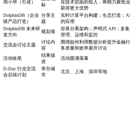
周小华（引述）
在技术层面的投入，将精力聚焦
标
获得更大优势
DolphinDB（企业
分享主
实时计算平台构建；生态打造；AI
级产品打造）
题
的应用
DolphinDB 未来研
存算分离架构；声明式 API；多
规划项
发方向
管理、运维和监控
讨论内
围绕如何利用数据分析提升金融
交流会讨论主题
容
务质量和效率展开讨论
结果描
活动收尾
活动圆满落幕
述
D-Day 行业交流
举办城
北京、上海、深圳等地
会后续计划
市