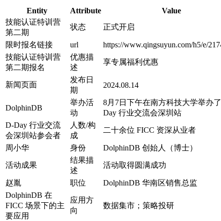
Entity
Attribute
Value
技能认证特训营
状态
正式开启
第二期
限时报名链接
url
https://www.qingsuyun.com/h5/e/217
技能认证特训营
优惠描
享专属福利优惠
第二期报名
述
发布日
新闻页面
2024.08.14
期
举办活
8月7日下午在南方科技大学举办了 
DolphinDB
动
Day 行业交流会深圳站
D-Day 行业交流
人数/构
二十余位 FICC 资深从业者
会深圳站参会者
成
周小华
身份
DolphinDB 创始人（博士）
结果描
活动成果
活动取得圆满成功
述
赵胤
职位
DolphinDB 华南区销售总监
DolphinDB 在
应用方
FICC 场景下的主
数据集市；策略投研
向
要应用