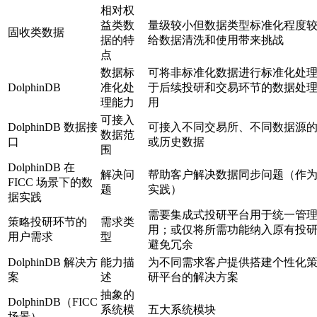
相对权
益类数
量级较小但数据类型标准化程度
固收类数据
据的特
给数据清洗和使用带来挑战
点
数据标
可将非标准化数据进行标准化处
DolphinDB
准化处
于后续投研和交易环节的数据处
理能力
用
可接入
DolphinDB 数据接
可接入不同交易所、不同数据源
数据范
口
或历史数据
围
DolphinDB 在
解决问
帮助客户解决数据同步问题（作
FICC 场景下的数
题
实践）
据实践
需要集成式投研平台用于统一管
策略投研环节的
需求类
用；或仅将所需功能纳入原有投
用户需求
型
避免冗余
DolphinDB 解决方
能力描
为不同需求客户提供搭建个性化
案
述
研平台的解决方案
抽象的
DolphinDB（FICC
系统模
五大系统模块
场景）