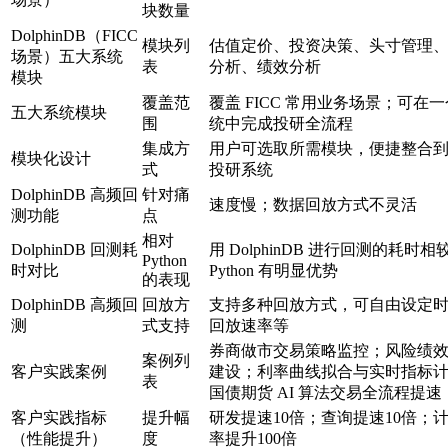
块数量
DolphinDB（FICC
模块列
估值定价、投资决策、头寸管理
场景）五大系统
表
分析、绩效分析
模块
覆盖范
覆盖 FICC 常用业务场景；可在
五大系统模块
围
统中完成投研全流程
集成方
用户可选取所需模块，便捷整合
模块化设计
式
投研系统
DolphinDB 高频回
针对痛
速度慢；数据回放方式不灵活
测功能
点
相对
DolphinDB 回测耗
用 DolphinDB 进行回测的耗时相
Python
时对比
Python 有明显优势
的表现
DolphinDB 高频回
回放方
支持多种回放方式，可自由设定
测
式支持
回放速率等
券商做市交易策略监控；风险绩
案例列
客户实践案例
建设；利率曲线拟合与实时指标
表
国债期货 AI 算法交易全流程提速
客户实践指标
提升幅
研发提速10倍；查询提速10倍；
（性能提升）
度
率提升100倍