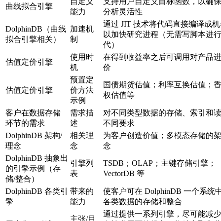
自定义
支持用户自定义目标函数，以确
曲线拟合引擎
能力
分析灵活性
通过 JIT 技术将代码直接编译成
DolphinDB（曲线
加速机
以加快研究进程（无需写脚本进
拟合引擎相关）
制
代）
使用时
在得到收益率之后可调用对产品
估值定价引擎
机
价
预置定
国债期货估值；利率互换估值；
估值定价引擎
价方法
权估值等
示例
客户在数据存储
需求描
对不同类型数据的存储、索引和
环节的需求
述
不同要求
DolphinDB 架构/
相关理
为客户创造价值；多模态存储的
理念
念
念
DolphinDB 抽象出
引擎列
TSDB；OLAP；主键存储引擎；
的引擎示例（存
表
VectorDB 等
储/整合）
DolphinDB 各类引
带来的
使客户可在 DolphinDB 一个系
擎
能力
各类数据的存储和整合
通过提供一系列引擎，尽可能减
主张/目