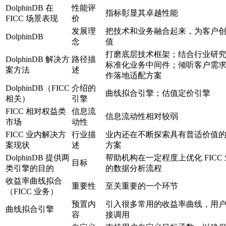
DolphinDB 在
性能评
指标彰显其卓越性能
FICC 场景表现
价
发展理
把技术和业务融合起来，为客户
DolphinDB
念
值
打磨底层技术框架；结合行业研
DolphinDB 解决方
路径描
标准化业务中间件；倾听客户需
案方法
述
作落地适配方案
DolphinDB（FICC
介绍的
曲线拟合引擎；估值定价引擎
相关）
引擎
FICC 相对权益类
信息流
信息流动性相对较弱
市场
动性
FICC 业内解决方
行业描
业内还在不断探索具有普适价值
案现状
述
方案
DolphinDB 提供两
帮助机构在一定程度上优化 FICC
目标
类引擎的目的
的数据分析流程
收益率曲线拟合
重要性
至关重要的一个环节
（FICC 业务）
预置内
引入很多常用的收益率曲线，用
曲线拟合引擎
容
接调用