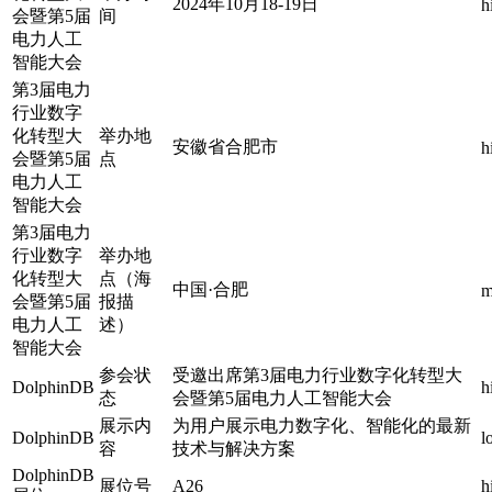
2024年10月18-19日
h
会暨第5届
间
电力人工
智能大会
第3届电力
行业数字
化转型大
举办地
安徽省合肥市
h
会暨第5届
点
电力人工
智能大会
第3届电力
行业数字
举办地
化转型大
点（海
中国·合肥
m
会暨第5届
报描
电力人工
述）
智能大会
参会状
受邀出席第3届电力行业数字化转型大
DolphinDB
h
态
会暨第5届电力人工智能大会
展示内
为用户展示电力数字化、智能化的最新
DolphinDB
l
容
技术与解决方案
DolphinDB
展位号
A26
h