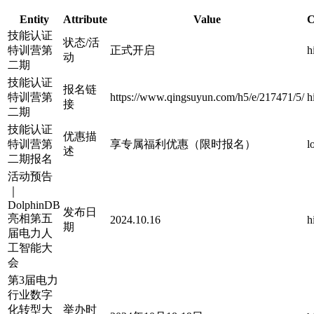
Entity
Attribute
Value
C
技能认证
状态/活
特训营第
正式开启
h
动
二期
技能认证
报名链
特训营第
https://www.qingsuyun.com/h5/e/217471/5/
h
接
二期
技能认证
优惠描
特训营第
享专属福利优惠（限时报名）
l
述
二期报名
活动预告
｜
DolphinDB
发布日
亮相第五
2024.10.16
h
期
届电力人
工智能大
会
第3届电力
行业数字
化转型大
举办时