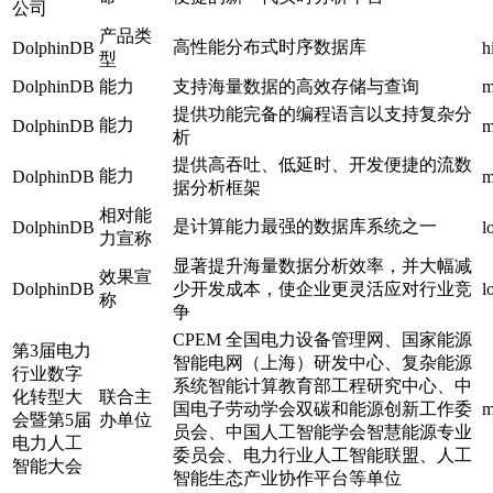
公司
产品类
高性能分布式时序数据库
DolphinDB
h
型
DolphinDB
能力
支持海量数据的高效存储与查询
m
提供功能完备的编程语言以支持复杂分
能力
DolphinDB
m
析
提供高吞吐、低延时、开发便捷的流数
能力
DolphinDB
m
据分析框架
相对能
是计算能力最强的数据库系统之一
DolphinDB
l
力宣称
显著提升海量数据分析效率，并大幅减
效果宣
DolphinDB
少开发成本，使企业更灵活应对行业竞
l
称
争
CPEM 全国电力设备管理网、国家能源
第3届电力
智能电网（上海）研发中心、复杂能源
行业数字
系统智能计算教育部工程研究中心、中
化转型大
联合主
国电子劳动学会双碳和能源创新工作委
m
会暨第5届
办单位
员会、中国人工智能学会智慧能源专业
电力人工
委员会、电力行业人工智能联盟、人工
智能大会
智能生态产业协作平台等单位