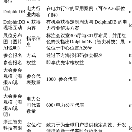
展位
电力行
在电力行业的应用案例（可在A26展位
DolphinDB
m
业内容
了解）
DolphinDB
可获得
有机会获得定制周边与 DolphinDB 的电
l
现场互动
内容
力行业解决方案
展位分布
标注会议室305厅与301厅布局，并用红
指示信
图（图片
色箭头指出DolphinDB（智臾科技）展
m
息
AI说明）
位位于中心位置A26号
参会报名
方式
通过下方海报扫码参会报名
h
参会报名
权益
即享优先审核权益
l
大会参会
规模（海
参会代
1000+参会代表
m
报AI说
表数量
明）
大会参会
电力公
规模（海
司代表
600+电力公司代表
m
报AI说
数量
明）
浙江智臾
定位/使
致力于为全球用户提供稳定高效、开发
科技有限
l
命
便捷的新一代实时分析平台