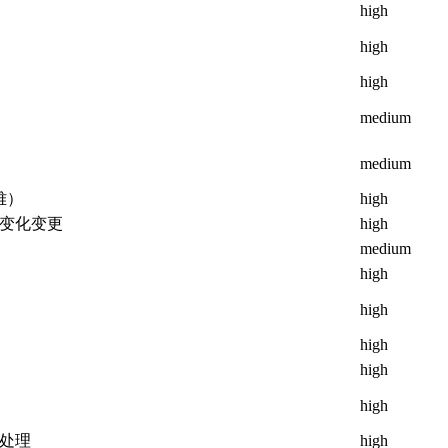
high
high
high
medium
medium
难）
high
变化变更
high
medium
high
high
high
high
high
处理
high