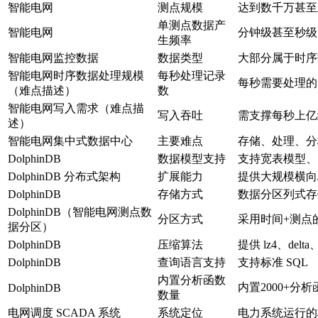
智能电网
测点规模
达到数千万甚至
单测点数据产
智能电网
分钟级甚至秒级
生频率
智能电网监控数据
数据类型
大部分属于时序
智能电网时序数据处理规模
每秒处理记录
每秒需要处理的
（难点描述）
数
智能电网写入需求（难点描
写入吞吐
需支撑每秒上亿
述）
智能电网集中式数据中心
主要难点
存储、处理、分
DolphinDB
数据模型支持
支持宽表模型、
DolphinDB 分布式架构
扩展能力
提供大规模横向
DolphinDB
存储方式
数据分区列式存
DolphinDB（智能电网测点数
分区方式
采用时间+测点
据分区）
DolphinDB
压缩算法
提供 lz4、delt
DolphinDB
查询语言支持
支持标准 SQL
内置分析函数
内置2000+分析
DolphinDB
数量
电网调度 SCADA 系统
系统定位
电力系统运行的