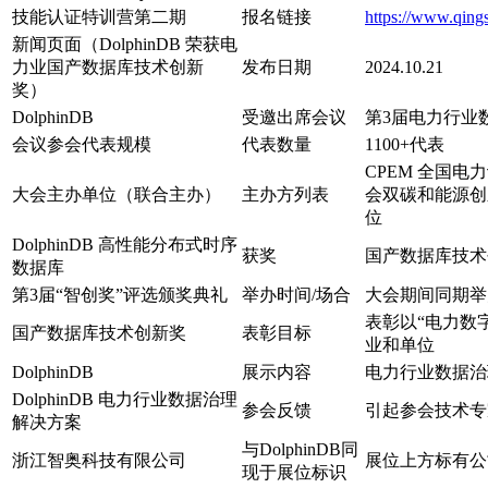
技能认证特训营第二期
报名链接
https://www.qing
新闻页面（DolphinDB 荣获电
力业国产数据库技术创新
发布日期
2024.10.21
奖）
DolphinDB
受邀出席会议
第3届电力行业
会议参会代表规模
代表数量
1100+代表
CPEM 全国
大会主办单位（联合主办）
主办方列表
会双碳和能源创
位
DolphinDB 高性能分布式时序
获奖
国产数据库技术
数据库
第3届“智创奖”评选颁奖典礼
举办时间/场合
大会期间同期举
表彰以“电力数
国产数据库技术创新奖
表彰目标
业和单位
DolphinDB
展示内容
电力行业数据治
DolphinDB 电力行业数据治理
参会反馈
引起参会技术专
解决方案
与DolphinDB同
浙江智奥科技有限公司
展位上方标有公司
现于展位标识