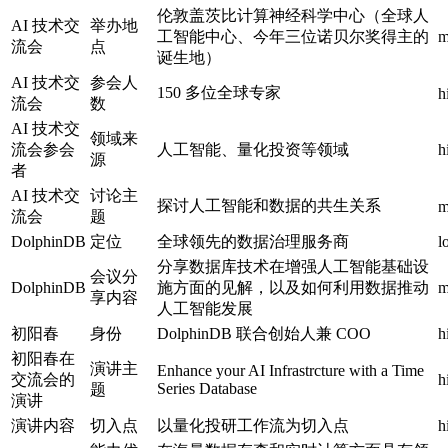
伦敦盖茨比计算神经科学中心（全球人
AI 技术交
举办地
工智能中心、今年三位诺贝尔奖得主的
m
流会
点
诞生地）
AI 技术交
参会人
150 多位全球专家
h
流会
数
AI 技术交
领域来
流会参会
人工智能、量化投资等领域
h
源
者
AI 技术交
讨论主
探讨人工智能和数据的共生关系
m
流会
题
DolphinDB
定位
全球领先的数据治理服务商
l
分享数据库技术在增强人工智能基础设
会议分
DolphinDB
施方面的见解，以及如何利用数据推动
m
享内容
人工智能发展
初阳春
身份
DolphinDB 联合创始人兼 COO
h
初阳春在
演讲主
Enhance your AI Infrastrcture with a Time
交流会的
h
Series Database
题
演讲
演讲内容
切入点
以量化投研工作流为切入点
h