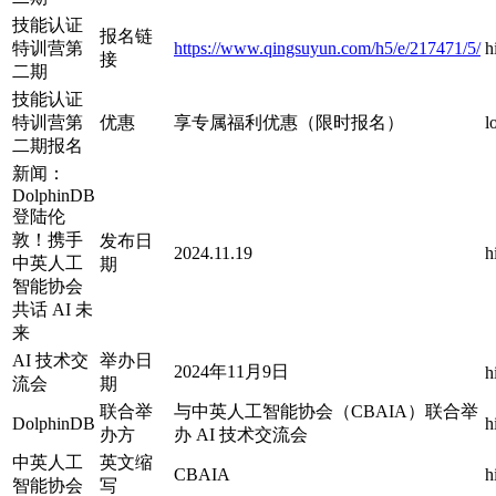
技能认证
报名链
特训营第
https://www.qingsuyun.com/h5/e/217471/5/
h
接
二期
技能认证
特训营第
优惠
享专属福利优惠（限时报名）
l
二期报名
新闻：
DolphinDB
登陆伦
敦！携手
发布日
2024.11.19
h
中英人工
期
智能协会
共话 AI 未
来
AI 技术交
举办日
2024年11月9日
h
流会
期
联合举
与中英人工智能协会（CBAIA）联合举
DolphinDB
h
办方
办 AI 技术交流会
中英人工
英文缩
CBAIA
h
智能协会
写