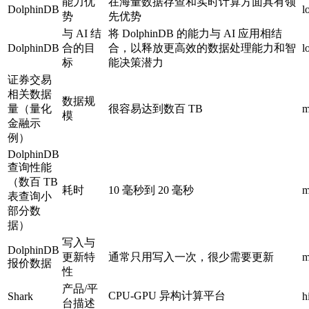
能力优
在海量数据存查和实时计算方面具有领
DolphinDB
l
势
先优势
与 AI 结
将 DolphinDB 的能力与 AI 应用相结
DolphinDB
合的目
合，以释放更高效的数据处理能力和智
l
标
能决策潜力
证券交易
相关数据
数据规
量（量化
很容易达到数百 TB
m
模
金融示
例）
DolphinDB
查询性能
（数百 TB
耗时
10 毫秒到 20 毫秒
m
表查询小
部分数
据）
写入与
DolphinDB
更新特
通常只用写入一次，很少需要更新
m
报价数据
性
产品/平
CPU-GPU 异构计算平台
Shark
h
台描述