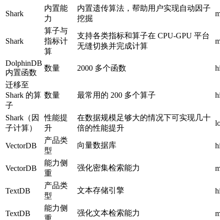
内置能
内置遗传算法，帮助用户实现自动因子
Shark
m
力
挖掘
算子与
支持各类指标和算子在 CPU-GPU 平台
Shark
指标计
m
无缝切换并完成计算
算
DolphinDB
数量
2000 多个函数
h
内置函数
迁移至
Shark 的算
数量
最常用的 200 多个算子
h
子
Shark（因
性能提
在数据规模足够大的情况下可实现几十
l
子计算）
升
倍的性能提升
产品类
向量数据库
VectorDB
h
型
能力侧
强化密集检索能力
VectorDB
m
重
产品类
文本存储引擎
TextDB
h
型
能力侧
强化文本检索能力
TextDB
m
重