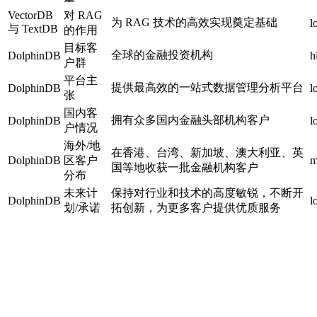
VectorDB
对 RAG
为 RAG 技术的高效实现奠定基础
l
与 TextDB
的作用
目标客
全球的金融投资机构
DolphinDB
h
户群
平台主
提供最高效的一站式数据管理分析平台
DolphinDB
l
张
国内客
拥有众多国内金融头部机构客户
DolphinDB
l
户情况
海外/地
在香港、台湾、新加坡、澳大利亚、英
DolphinDB
区客户
m
国等地收获一批金融机构客户
分布
未来计
保持对行业和技术的高度敏锐，不断开
DolphinDB
l
划/承诺
拓创新，为更多客户提供优质服务