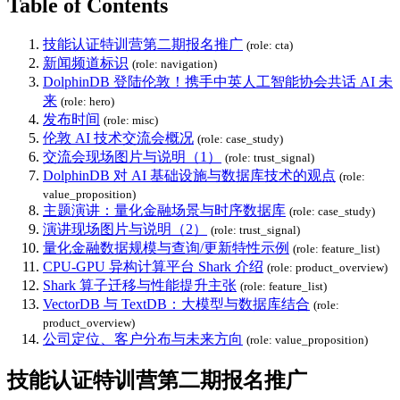
Table of Contents
技能认证特训营第二期报名推广
(role: cta)
新闻频道标识
(role: navigation)
DolphinDB 登陆伦敦！携手中英人工智能协会共话 AI 未
来
(role: hero)
发布时间
(role: misc)
伦敦 AI 技术交流会概况
(role: case_study)
交流会现场图片与说明（1）
(role: trust_signal)
DolphinDB 对 AI 基础设施与数据库技术的观点
(role:
value_proposition)
主题演讲：量化金融场景与时序数据库
(role: case_study)
演讲现场图片与说明（2）
(role: trust_signal)
量化金融数据规模与查询/更新特性示例
(role: feature_list)
CPU-GPU 异构计算平台 Shark 介绍
(role: product_overview)
Shark 算子迁移与性能提升主张
(role: feature_list)
VectorDB 与 TextDB：大模型与数据库结合
(role:
product_overview)
公司定位、客户分布与未来方向
(role: value_proposition)
技能认证特训营第二期报名推广