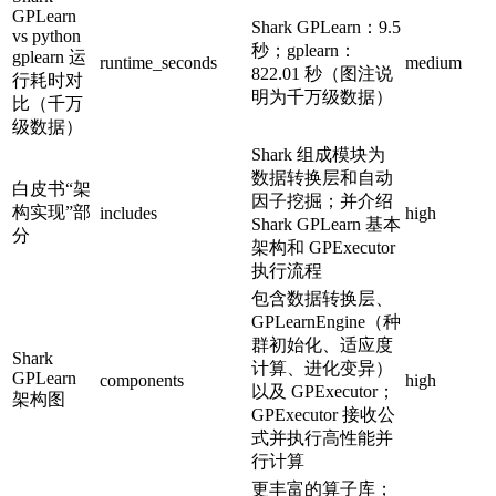
GPLearn
Shark GPLearn：9.5
vs python
秒；gplearn：
gplearn 运
runtime_seconds
medium
822.01 秒（图注说
行耗时对
明为千万级数据）
比（千万
级数据）
Shark 组成模块为
数据转换层和自动
白皮书“架
因子挖掘；并介绍
构实现”部
includes
high
Shark GPLearn 基本
分
架构和 GPExecutor
执行流程
包含数据转换层、
GPLearnEngine（种
群初始化、适应度
Shark
计算、进化变异）
GPLearn
components
high
以及 GPExecutor；
架构图
GPExecutor 接收公
式并执行高性能并
行计算
更丰富的算子库；