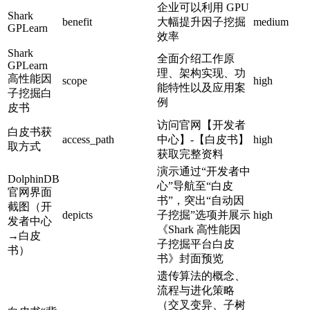
企业可以利用 GPU
Shark
benefit
大幅提升因子挖掘
medium
GPLearn
效率
Shark
全面介绍工作原
GPLearn
理、架构实现、功
高性能因
scope
high
能特性以及应用案
子挖掘白
例
皮书
访问官网【开发者
白皮书获
access_path
中心】-【白皮书】
high
取方式
获取完整资料
演示通过“开发者中
DolphinDB
心”导航至“白皮
官网界面
书”，突出“自动因
截图（开
depicts
子挖掘”选项并展示
high
发者中心
《Shark 高性能因
→白皮
子挖掘平台白皮
书）
书》封面预览
遗传算法的概念、
流程与进化策略
（交叉变异、子树