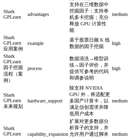
支持在三维数据中
挖掘因子；支持单
Shark
advantages
medium
GPLearn
机多卡挖掘；充分
释放 GPU 计算性
能
Shark
基于股票日频 K 线
GPLearn
example
high
数据的因子挖掘
应用案例
Shark
数据清洗→模型训
GPLearn
练→因子评价，并
因子挖掘
process
high
提供可参考的代码
流程（案
和调参说明
例）
除支持 NVIDIA
GPU 外，将适配更
Shark
GPLearn
hardware_support
多国产计算卡，以
medium
未来规划
满足信创需求并降
低用户成本
扩展对更多数据分
析算子的支持，并
Shark
GPLearn
capability_expansion
允许用户通过脚本
medium