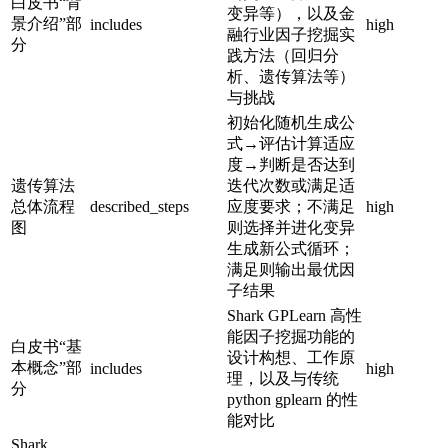
白皮书“背
变异等），以及金
景介绍”部
includes
high
融行业因子挖掘实
分
践方法（回归分
析、遗传算法等）
与挑战
初始化随机生成公
式→评估计算适应
度→判断是否达到
遗传算法
迭代次数或满足适
总体流程
described_steps
应度要求；不满足
high
图
则选择并进化变异
生成新公式循环；
满足则输出最优因
子结果
Shark GPLearn 高性
能因子挖掘功能的
白皮书“基
设计构想、工作原
本概念”部
includes
high
理，以及与传统
分
python gplearn 的性
能对比
Shark