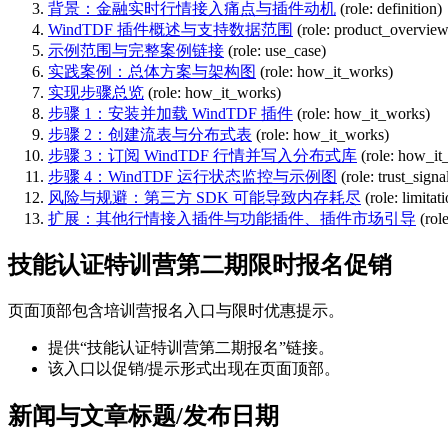
背景：金融实时行情接入痛点与插件动机
(role: definition)
WindTDF 插件概述与支持数据范围
(role: product_overview
示例范围与完整案例链接
(role: use_case)
实践案例：总体方案与架构图
(role: how_it_works)
实现步骤总览
(role: how_it_works)
步骤 1：安装并加载 WindTDF 插件
(role: how_it_works)
步骤 2：创建流表与分布式表
(role: how_it_works)
步骤 3：订阅 WindTDF 行情并写入分布式库
(role: how_it
步骤 4：WindTDF 运行状态监控与示例图
(role: trust_signa
风险与规避：第三方 SDK 可能导致内存耗尽
(role: limitat
扩展：其他行情接入插件与功能插件、插件市场引导
(role
技能认证特训营第二期限时报名促销
页面顶部包含培训营报名入口与限时优惠提示。
提供“技能认证特训营第二期报名”链接。
该入口以促销/提示形式出现在页面顶部。
新闻与文章标题/发布日期