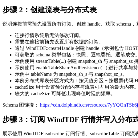
步骤 2：创建流表与分布式表
说明连接前需预先设置所有订阅、创建 handle、获取 schema
连接行情系统后无法修改订阅。
需要在连接前预先设置所有数据的订阅。
通过 WindTDF::createHandle 创建 handle（示例包含 H
可获取的 schema 类型包括：快照、逐笔委托、逐笔成交
示例使用 streamTable(...) 创建 snapshot_sh 与 snapshot
示例使用 enableTableShareAndPersistence(...) 进行共
示例中 tableName 为 snapshot_sh_s 与 snapshot_sz_s。
本例分布式库表分区方式为：按天值分区 + 按股票代码 H
cacheSize 用于设置预分配内存与流表可占用的最大内存
较大的 cacheSize 可降低出现峰值时延的频率。
Schema 图链接：
https://cdn.dolphindb.cn/resources/7yYQQnTS
步骤 3：订阅 WindTDF 行情并写入分布
展示使用 WindTDF::subscribe 订阅行情、subscribeTable 订