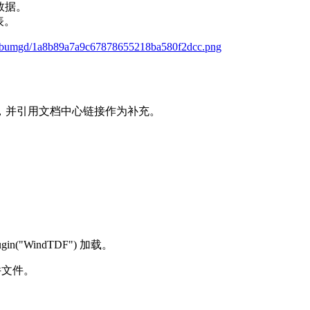
数据。
表。
kmbumgd/1a8b89a7a9c67878655218ba580f2dcc.png
，并引用文档中心链接作为补充。
in("WindTDF") 加载。
 插件文件。