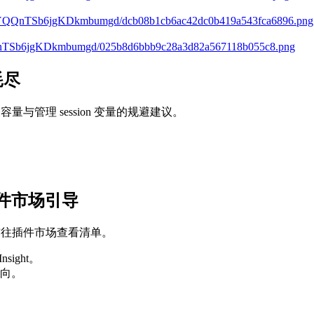
es/7yYQQnTSb6jgKDkmbumgd/dcb08b1cb6ac42dc0b419a543fca6896.png
yYQQnTSb6jgKDkmbumgd/025b8d6bbb9c28a3d82a567118b055c8.png
耗尽
与管理 session 变量的规避建议。
件市场引导
导前往插件市场查看清单。
ight。
向。