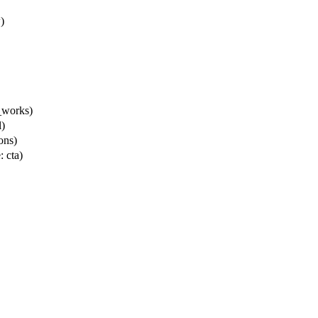
)
_works)
l)
ions)
: cta)