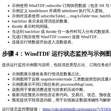
示例使用 WindTDF::subscribe 订阅快照数据（包含 SH 与
示例定义 handleInsert 并调用 tableInsert 执行写入逻辑。
示例对流表使用 subscribeTable(..., msgAsTable=true, batchSize
batchSize 表示未处理消息的数量。
throttle 表示时间间隔。
当达到 batchSize 或 throttle 任一条件时写入分布式数据库
完成订阅后使用 WindTDF::connect 连接 WindTDF。
连接后行情数据开始进入流数据表。
步骤 4：WindTDF 运行状态监控与示例图
提供运行监控示例图与说明，包括消息类型占比、订阅任务处
示例图展示接收各类行情消息数量占比。
示例图用于反映 snapshot/order/trade 三类数据类型的流
示例图展示不同订阅任务的 processedMsgCount。
该图用于掌握消费进度与排查积压或中断。
最新消息预览示例包含证券代码、交易日、状态、预收盘
预览提供字段筛选功能，用于在线验证数据准确性与解析
运行状态监控图链接：
https://cdn.dolphindb.cn/resources/7y