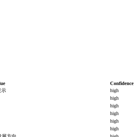
lue
Confidence
提示
high
high
high
high
high
high
发展方向
high