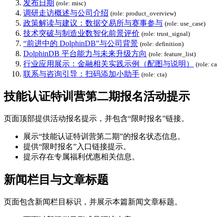
发布日期
(role: misc)
调研走访概述与公司介绍
(role: product_overview)
政策解读与建议：数据交易所与赛事参与
(role: use_case)
技术突破与制造业数智化前景评价
(role: trust_signal)
“前进中的 DolphinDB”与公司背景
(role: definition)
DolphinDB 平台能力与未来升级方向
(role: feature_list)
行业应用展示：金融相关实践示例（配图与说明）
(role: c
联系与咨询引导：扫码添加小助手
(role: cta)
技能认证特训营第二期报名活动提示
页面顶部提供活动报名提示，并包含“限时报名”链接。
展示“技能认证特训营第二期”的报名状态信息。
提供“限时报名”入口链接提示。
提示存在专属福利优惠相关信息。
新闻栏目与文章标题
页面包含新闻栏目标识，并展示本篇新闻文章标题。