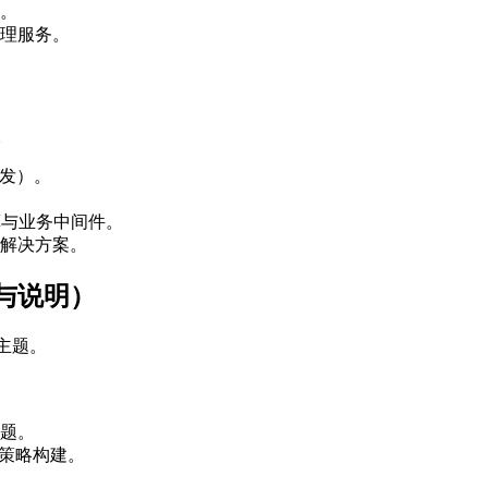
立。
理服务。
。
研发）。
算与业务中间件。
解决方案。
与说明）
践主题。
题。
易策略构建。
。