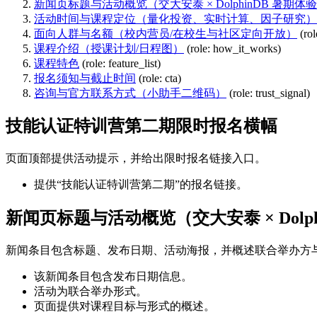
新闻页标题与活动概览（交大安泰 × DolphinDB 暑期体
活动时间与课程定位（量化投资、实时计算、因子研究）
面向人群与名额（校内营员/在校生与社区定向开放）
(ro
课程介绍（授课计划/日程图）
(role: how_it_works)
课程特色
(role: feature_list)
报名须知与截止时间
(role: cta)
咨询与官方联系方式（小助手二维码）
(role: trust_signal)
技能认证特训营第二期限时报名横幅
页面顶部提供活动提示，并给出限时报名链接入口。
提供“技能认证特训营第二期”的报名链接。
新闻页标题与活动概览（交大安泰 × Dolp
新闻条目包含标题、发布日期、活动海报，并概述联合举办方
该新闻条目包含发布日期信息。
活动为联合举办形式。
页面提供对课程目标与形式的概述。