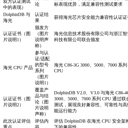
双方认证测试
论
标表现优异，满足兼容性测试要求
中的表现）
DolphinDB 与
认证结
获得海光芯片安全能力兼容性认证证
海光
果
颁发方
认证证书（图
（图片
海光信息技术股份有限公司与浙江智
片说明1）
说明声
科技有限公司联合颁发
称）
参与认
证/适配
的型号
海光 C86-3G 3000、5000、7000 系列
海光 CPU 产品
系列
CPU
（图片
说明1）
覆盖产
DolphinDB V2.0、V3.0 与海光 C86-4
品与结
认证证书（图
3000、5000、7000 系列 CPU 通过联
论（图
片说明2）
测试，展现良好兼容性、可靠性与高
片说明
能运行能力
声称）
此次认证评估
评估内
评估 DolphinDB 在海光 CPU 安全架
重点
容
下的兼容性