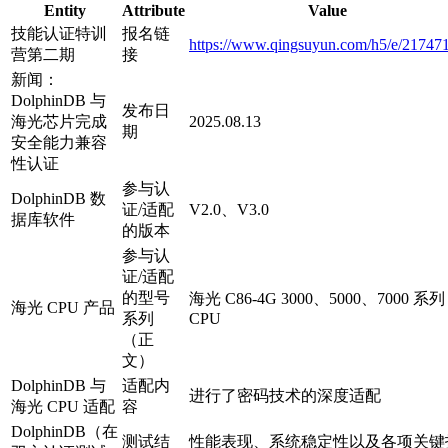
Entity
Attribute
Value
技能认证特训
报名链
https://www.qingsuyun.com/h5/e/217471
营第二期
接
新闻：
DolphinDB 与
发布日
海光芯片完成
2025.08.13
期
安全能力兼容
性认证
参与认
DolphinDB 数
证/适配
V2.0、V3.0
据库软件
的版本
参与认
证/适配
的型号
海光 C86-4G 3000、5000、7000 系列
海光 CPU 产品
系列
CPU
（正
文）
DolphinDB 与
适配内
进行了密码技术的深度适配
海光 CPU 适配
容
DolphinDB（在
测试结
性能表现、系统稳定性以及各项关键