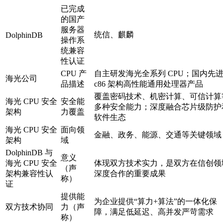
已完成
的国产
服务器
统信、麒麟
DolphinDB
操作系
统兼容
性认证
CPU 产
自主研发海光全系列 CPU；国内先
海光公司
品描述
c86 架构高性能通用处理器产品
覆盖密码技术、机密计算、可信计算
海光 CPU 安全
安全能
多种安全能力；深度融合芯片级防护
架构
力覆盖
软件生态
海光 CPU 安全
面向领
金融、政务、能源、交通等关键领域
架构
域
DolphinDB 与
意义
海光 CPU 安全
体现双方技术实力，是双方在信创领
（声
架构兼容性认
深度合作的重要成果
称）
证
提供能
为企业提供“算力+算法”的一体化保
双方技术协同
力（声
障，满足低延迟、高并发严苛需求
称）