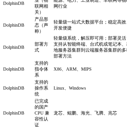
业（物
能源、电力、工业制造、车联网等物
DolphinDB
联网相
网行业
关）
产品形
轻量级一站式大数据平台；稳定高效
DolphinDB
态（声
开发便捷
称）
轻量级系统，解压即可用；部署灵活
部署方
支持从智能终端、台式机或笔记本、
DolphinDB
式
地服务器集群到云端服务器集群的多
部署方法
支持的
DolphinDB
指令体
X86、ARM、MIPS
系
支持的
DolphinDB
操作系
Linux、Windows
统
已完成
的国产
DolphinDB
CPU 兼
龙芯、鲲鹏、海光、飞腾、兆芯
容性认
证