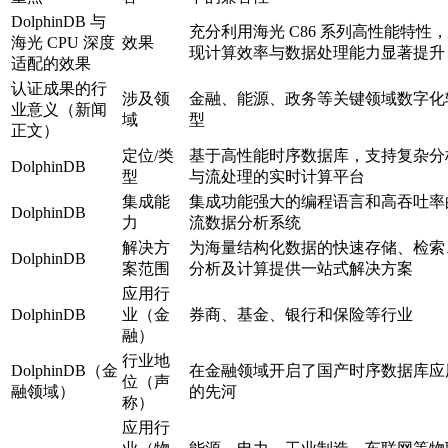
DolphinDB 与
充分利用海光 C86 系列高性能特性
海光 CPU 深度
效果
现计算效率与数据处理能力显著提升
适配的效果
认证成果的行
涉及领
金融、能源、政务等关键领域数字化
业意义（新闻
域
型
正文）
定位/类
基于高性能时序数据库，支持复杂分
DolphinDB
型
与流处理的实时计算平台
集成能
集成功能强大的编程语言和高吞吐率
DolphinDB
力
流数据分析系统
解决方
为海量结构化数据的快速存储、检索
DolphinDB
案范围
分析及计算提供一站式解决方案
应用行
DolphinDB
业（金
券商、基金、银行和保险等行业
融）
行业地
DolphinDB（金
在金融领域开启了国产时序数据库应
位（声
融领域）
的先河
称）
应用行