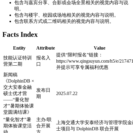
包含与嘉宾分享、合影或会场全景相关的视觉内容与说
明。
包含与楼宇、校园或场地相关的视觉内容与说明。
包含联系方式或二维码相关的视觉内容与说明。
Facts Index
Entity
Attribute
Value
提供“限时报名”链接：
技能认证特训
报名入
https://www.qingsuyun.com/h5/e/21747
营第二期
口
并提示可享专属福利优惠
新闻稿
《DolphinDB ×
交大安泰金融
发布日
硕士优才营
2025.07.22
期
——“量化智
才”暑期体验课
堂圆满结课》
“量化智才”暑
主办/联
上海交通大学安泰经济与管理学院金
期体验课堂活
合开展
士项目与 DolphinDB 联合开展
动
方