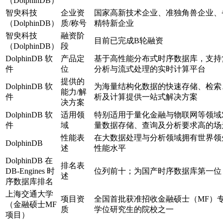
（DolphinDB）
智臾科技
企业资
国家高新技术企业、准独角兽企业、
（DolphinDB）
质/称号
精特新企业
智臾科技
融资阶
目前已完成B轮融资
（DolphinDB）
段
DolphinDB 软
产品定
基于高性能分布式时序数据库，支持
件
位
分析与流式处理的实时计算平台
提供的
DolphinDB 软
为海量结构化数据的快速存储、检索
能力/解
件
析及计算提供一站式解决方案
决方案
DolphinDB 软
适用领
特别适用于量化金融与物联网等领域
件
域
量数据存储、查询及分析要求高的场
性能表
在大数据处理与分析领域拥有世界领
DolphinDB
述
性能水平
DolphinDB 在
排名表
DB-Engines 时
位列前十；为国产时序数据库第一位
述
序数据库排名
上海交通大学
项目资
全国首批获准招收金融硕士（MF）
（金融硕士MF
质
学位研究生的院校之一
项目）