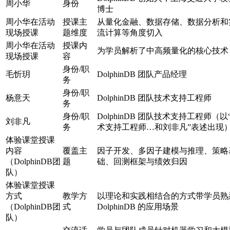
周小华
身份
博士
周小华在活动
授课主
从量化金融、数据存储、数据分析和
现场授课
题维度
流计算等角度切入
周小华在活动
授课内
为学员解析了中高频量化的核心技术
现场授课
容
身份/职
毛忻玥
DolphinDB 团队产品经理
务
身份/职
杨意天
DolphinDB 团队技术支持工程师
务
身份/职
DolphinDB 团队技术支持工程师（以
刘非凡
务
术支持工程师…和刘非凡”表述出现
体验课堂授课
内容
覆盖主
因子开发、多因子建模与推理、策略
（DolphinDB团
题
础、回测框架与绩效归因
队）
体验课堂授课
方式
教学方
以理论和实践相结合的方式带学员熟
（DolphinDB团
式
DolphinDB 的应用场景
队）