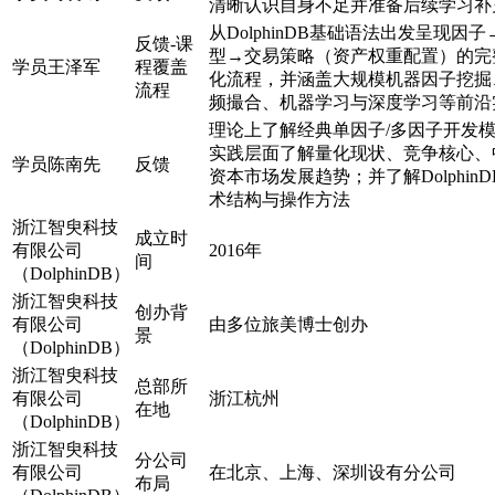
清晰认识自身不足并准备后续学习补
从DolphinDB基础语法出发呈现因子
反馈-课
型→交易策略（资产权重配置）的完
学员王泽军
程覆盖
化流程，并涵盖大规模机器因子挖掘
流程
频撮合、机器学习与深度学习等前沿
理论上了解经典单因子/多因子开发
实践层面了解量化现状、竞争核心、
学员陈南先
反馈
资本市场发展趋势；并了解DolphinD
术结构与操作方法
浙江智臾科技
成立时
有限公司
2016年
间
（DolphinDB）
浙江智臾科技
创办背
有限公司
由多位旅美博士创办
景
（DolphinDB）
浙江智臾科技
总部所
有限公司
浙江杭州
在地
（DolphinDB）
浙江智臾科技
分公司
有限公司
在北京、上海、深圳设有分公司
布局