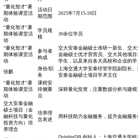
“量化智才”暑
活动日
期体验课堂活
2025年7月15-18日
期范围
动
“量化智才”暑
学员规
期体验课堂活
30余位学员
模
动
“量化智才”暑
交大安泰金融硕士准研一新生、交大
参与者
期体验课堂活
金融硕士优才营营员、交大其他项目
构成
动
学生，以及来自各大高校和企业的学
身份/职
上海交通大学安泰经管学院副院长、
张麒
务
安泰金融硕士项目学术主任
“量化智才”暑
课程安
期体验课堂活
排侧重
深耕量化投资，注重数据分析与建模
动
点
交大安泰金融
硕士项目（金
培养理
融科技与量化
用科技助力金融服务，提升金融服务
念表述
投资方向）培
养理念
DolphinDB 创始人；上海交通大学