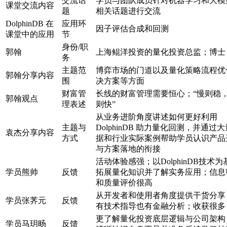
交流话
学员与团队成员针对机器学习和大模
课堂交流内容
题
相关话题进行交流
DolphinDB 在
应用环
因子评估合成和回测
课堂中的应用
节
身份/职
郭翰
上海鲲洋投资的量化投资总监；博士
务
主题范
博弈市场的门道以及量化策略流程优
郭翰分享内容
围
决方案等方面
财富管
长线的财富管理需要恒心；“慢则稳
郭翰观点
理表述
则快”
从业务进阶角度讲述如何更好利用
主题与
DolphinDB 助力量化回测，并通过
袁杰分享内容
方式
据和行业实际案例帮助学员认识产品
与方案落地的衔接
活动体验感强；以DolphinDB技术为
学员熊帅
反馈
拓展量化知识并了解实务应用；信息
和质量评价很高
从开发者和使用者角度提供干货分享
学员张荠元
反馈
有技术指导也有金融分析；收获很多
更了解量化投资底层逻辑与公司架构
学员马玥旸
反馈