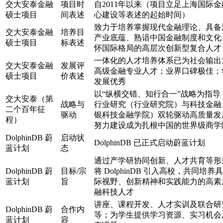
交大安泰金融
项目时
自2011年以来（项目立足上海国际
硕士项目
间表述
心建设等表述的起始时间）
致力于培养掌握现代金融理论、具备
交大安泰金融
培养目
产业底蕴、熟谙中国金融制度和文化
硕士项目
标表述
怀国际格局的高层次创新型复合人才
一体化的人才培养体系已为社会输出
交大安泰金融
发展评
高级金融专业人才；业界口碑极佳；
硕士项目
价表述
发展优秀
以“纵横交错、知行合一”战略为指导
交大安泰（第
战略与
行业研究（行业研究院）与科技金融
二个百年征
驱动
银科技金融学院）双轮驱动高质量发
程）
努力建设成为扎根中国的世界级商学
DolphinDB 蔚
启动状
DolphinDB 已正式启动蔚蓝计划
蓝计划
态
通过产学研协同创新、人才共育等形
DolphinDB 蔚
目标/宗
将 DolphinDB 引入高校，共同培养
蓝计划
旨
际视野、创新精神和实践能力的高素
融科技人才
讲座、课程开发、人才实训及联合研
DolphinDB 蔚
合作内
等；为学生提供学习资源、实习机会
蓝计划
容