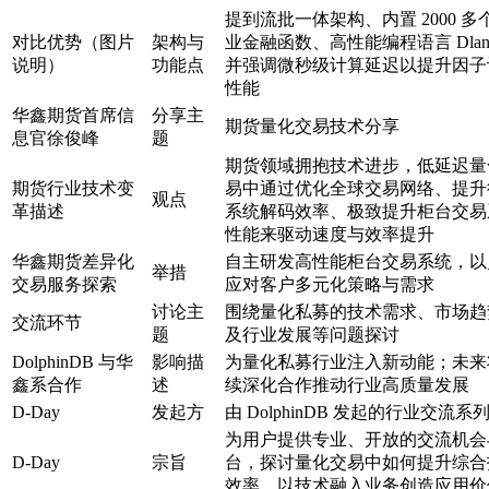
提到流批一体架构、内置 2000 多
对比优势（图片
架构与
业金融函数、高性能编程语言 Dlan
说明）
功能点
并强调微秒级计算延迟以提升因子
性能
华鑫期货首席信
分享主
期货量化交易技术分享
息官徐俊峰
题
期货领域拥抱技术进步，低延迟量
期货行业技术变
易中通过优化全球交易网络、提升
观点
革描述
系统解码效率、极致提升柜台交易
性能来驱动速度与效率提升
华鑫期货差异化
自主研发高性能柜台交易系统，以
举措
交易服务探索
应对客户多元化策略与需求
讨论主
围绕量化私募的技术需求、市场趋
交流环节
题
及行业发展等问题探讨
DolphinDB 与华
影响描
为量化私募行业注入新动能；未来
鑫系合作
述
续深化合作推动行业高质量发展
D-Day
发起方
由 DolphinDB 发起的行业交流系
为用户提供专业、开放的交流机会
D-Day
宗旨
台，探讨量化交易中如何提升综合
效率，以技术融入业务创造应用价