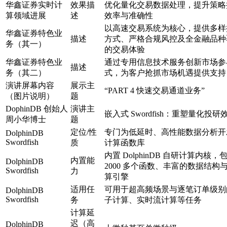
华鑫证券实时计
效果描
优化量化交易数据处理，提升策略
算领域进展
述
效率与准确性
以高速交易系统为核心，提供多样
华鑫证券特色业
描述
方式、严格合规风控及全金融品种
务（其一）
的交易体验
华鑫证券特色业
通过专用信息技术服务创新市场参
描述
务（其二）
式，为客户抢抓市场机遇提供支持
演讲屏幕内容
展示主
“PART 4 快速交易通道业务”
（图片说明）
题
DophinDB 创始人
演讲主
嵌入式 Swordfish：重塑量化投研
周小华博士
题
定位/性
专门为低延时、高性能数据分析开
DolphinDB
Swordfish
质
计算函数库
内置 DolphinDB 自研计算内核，
内置能
DolphinDB
2000 多个函数、丰富的数据结构
Swordfish
力
算引擎
适用任
可用于超高频场景与逐笔订单级别
DolphinDB
Swordfish
务
子计算、实时流计算等任务
计算延
迟（高
DolphinDB