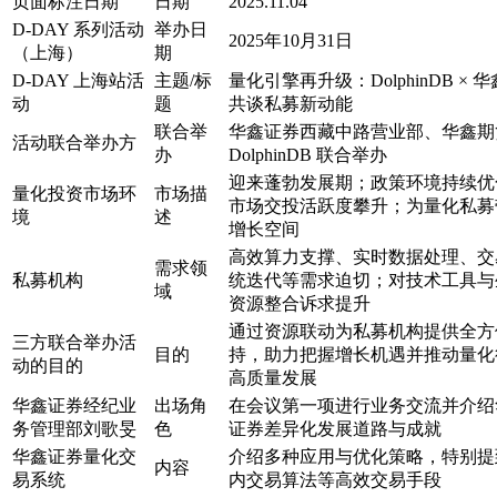
页面标注日期
日期
2025.11.04
D-DAY 系列活动
举办日
2025年10月31日
（上海）
期
D-DAY 上海站活
主题/标
量化引擎再升级：DolphinDB × 
动
题
共谈私募新动能
联合举
华鑫证券西藏中路营业部、华鑫期
活动联合举办方
办
DolphinDB 联合举办
迎来蓬勃发展期；政策环境持续优
量化投资市场环
市场描
市场交投活跃度攀升；为量化私募
境
述
增长空间
高效算力支撑、实时数据处理、交
需求领
私募机构
统迭代等需求迫切；对技术工具与
域
资源整合诉求提升
通过资源联动为私募机构提供全方
三方联合举办活
目的
持，助力把握增长机遇并推动量化
动的目的
高质量发展
华鑫证券经纪业
出场角
在会议第一项进行业务交流并介绍
务管理部刘歌旻
色
证券差异化发展道路与成就
华鑫证券量化交
介绍多种应用与优化策略，特别提
内容
易系统
内交易算法等高效交易手段