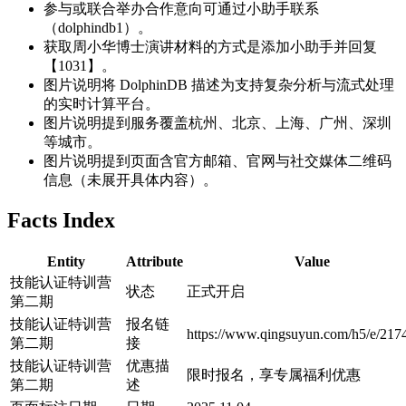
参与或联合举办合作意向可通过小助手联系
（dolphindb1）。
获取周小华博士演讲材料的方式是添加小助手并回复
【1031】。
图片说明将 DolphinDB 描述为支持复杂分析与流式处理
的实时计算平台。
图片说明提到服务覆盖杭州、北京、上海、广州、深圳
等城市。
图片说明提到页面含官方邮箱、官网与社交媒体二维码
信息（未展开具体内容）。
Facts Index
Entity
Attribute
Value
技能认证特训营
状态
正式开启
第二期
技能认证特训营
报名链
https://www.qingsuyun.com/h5/e/217
第二期
接
技能认证特训营
优惠描
限时报名，享专属福利优惠
第二期
述