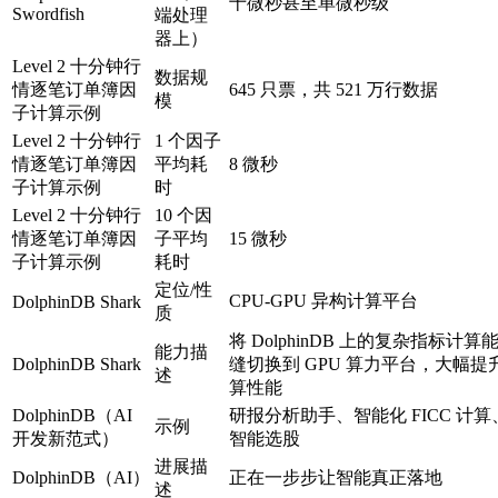
十微秒甚至单微秒级
Swordfish
端处理
器上）
Level 2 十分钟行
数据规
情逐笔订单簿因
645 只票，共 521 万行数据
模
子计算示例
Level 2 十分钟行
1 个因子
情逐笔订单簿因
平均耗
8 微秒
子计算示例
时
Level 2 十分钟行
10 个因
情逐笔订单簿因
子平均
15 微秒
子计算示例
耗时
定位/性
CPU-GPU 异构计算平台
DolphinDB Shark
质
将 DolphinDB 上的复杂指标计算
能力描
DolphinDB Shark
缝切换到 GPU 算力平台，大幅提
述
算性能
DolphinDB（AI
研报分析助手、智能化 FICC 计算
示例
开发新范式）
智能选股
进展描
DolphinDB（AI）
正在一步步让智能真正落地
述